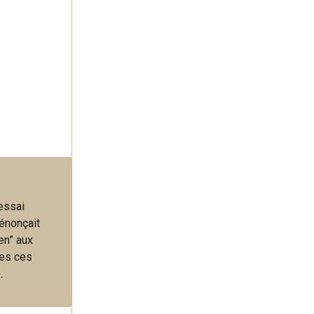
 essai
énonçait
en” aux
tes ces
.