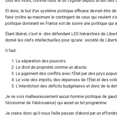
tous les vices, comme nous le dit l’Église depuis la nuit des
Et donc, le but d’un système politique efficace devrait être d
faire croître au maximum le contingent de ceux qui veulent s’
politique dominant en France est de suivre une politique qui
Étant libéral, c’est-à- dire défendant LES hiérarchies de Libe
donné les clefs intellectuelles pour qu’une société de Liber
Il faut :
La séparation des pouvoirs.
Le droit de propriété comme un absolu.
Le jugement des conflits avec l’État par des jurys popula
Le vote des impôts, des dépenses de l’État et des colle
L’interdiction des déficits budgétaires et donc de la de
Je ne vois malheureusement aucun homme politique de gauche e
l’économie de l’obéissance) qui aurait un tel programme.
Je crains donc qu’il nous faille passer d’abord par un effond