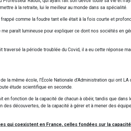
du Professeur Raoult, qui ayant fait son devoir toute sa vie et n’ay
ettre à la retraite, lui le meilleur au monde dans sa spécialité.
 frappé comme la foudre tant elle était à la fois courte et profon
le me paraît lumineuse pour expliquer ce dont nos sociétés en gén
it traversé la période troublée du Covid, il a eu cette réponse ma
de la même école, l’École Nationale d’Administration qui ont LA 
toute étude scientifique en seconde.
fait en fonction de la capacité de chacun à obéir, tandis que dans
tion des découvertes, de la capacité à gérer et à mener des équip
hies qui coexistent en France, celles fondées sur la capacité