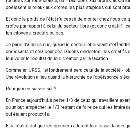
fondées sur l’obéissance, où il faut obéir aux ordres, aussi id
obéissent le mieux aux ordres les plus stupides qui sont pro
Et donc le poids de l’état n’a cessé de monter chez nous ce q
croître par rapport à celui du secteur libre (et donc créatif)
les citoyens, créatifs ou pas.
Je parie d’ailleurs que, quand le secteur obéissant s’effondr
obéissants et cela pour des raisons évidentes : les créatifs
leur voler le résultat de leur création par la taxation.
Comme en URSS, l’effondrement sera celui de la société « obé
Une révolution a lieu quand la hiérarchie de l’obéissance s’écro
Pourquoi en suis-je sûr ?
En France aujourd’hui, à peine 1/3 de ceux qui travaillent exer
qu’un but, empêcher le 1/3 restant de faire ce qui les intéresse
qui étaient productifs.
Et la réalité est que les premiers adorent leur travail tandis 