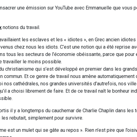
de consacrer une émission sur YouTube avec Emmanuelle que vous 
x
notions du travail.
vaillaient les esclaves et les « idiotes », en Grec ancien idiotes 
devenus chez nous les idiots. C’est une notion qui a été reprise a
s tous les secteurs de l’économie obéissante, parce que pour eu
e travailler le moins possible.
du christianisme qui s’est développé en premier dans les grand
ien commun. Et ce genre de travail nous amène automatiquement
i nos cathédrales, nos grandes universités d’autrefois, nos ville
 a choisi librement de faire. Et de ce travail naît le bonheur indi
ssible.
tis il y a longtemps du cauchemar de Charlie Chaplin dans les
 les rebutait, simplement pour survivre.
e est un mulet qui se gâte au repos ». Rien n’est pire que l’oisi