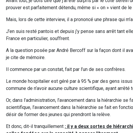
Avant tout, je dois dire que j’ai été surpris par le côté serein 
prouver est parfaitement détendu, même si « on » vient de le m
Mais, lors de cette interview, il a prononcé une phrase qui m’a
J’en suis resté pantois et depuis j’y pense sans arrêt tant el
France en particulier, souffrent.
A la question posée par André Bercoff sur la façon dont il ava
je cite de mémoire.
Il commence par un constat, fait par l’un de ses confrères.
Le monde hospitalier est géré par à 95 % par des gens issus 
commune de n’avoir aucune culture scientifique, ayant arrêté 
Or, dans l’administration, l’avancement dans la hiérarchie se 
scientifique, l’avancement dans la hiérarchie se fait en fonc
désir de former des jeunes qui prendront la relève.
Et donc, dit-il tranquillement
: il y a deux sortes de hiérarc