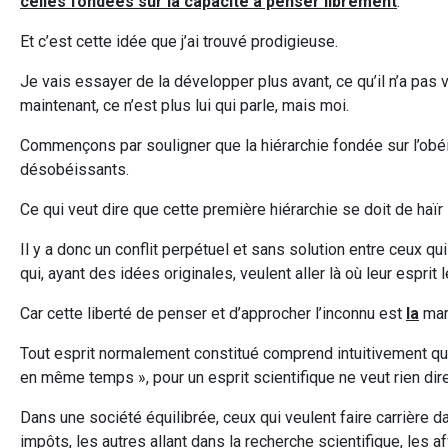
celles fondées sur la capacité à penser librement
.
Et c’est cette idée que j’ai trouvé prodigieuse.
Je vais essayer de la développer plus avant, ce qu’il n’a pas v
maintenant, ce n’est plus lui qui parle, mais moi.
Commençons par souligner que la hiérarchie fondée sur l’obéis
désobéissants.
Ce qui veut dire que cette première hiérarchie se doit de haï
Il y a donc un conflit perpétuel et sans solution entre ceux qui 
qui, ayant des idées originales, veulent aller là où leur esprit
Car cette liberté de penser et d’approcher l’inconnu est
la
marq
Tout esprit normalement constitué comprend intuitivement que
en même temps », pour un esprit scientifique ne veut rien di
Dans une société équilibrée, ceux qui veulent faire carrière 
impôts, les autres allant dans la recherche scientifique, les af