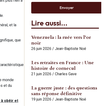
ant plus rien à
Envoyer
de.
Lire aussi...
éral, et la
Venezuela : la ruée vers l’or
gnifique, que
noir
26 juin 2026
/
Jean-Baptiste Noé
Les retraites en France : Une
caractéristique
histoire de cornecul
21 juin 2026
/
Charles Gave
 le monde
es et du
La guerre juste : des questions
sans réponse définitive
19 juin 2026
/
Jean-Baptiste Noé
 à obéir et