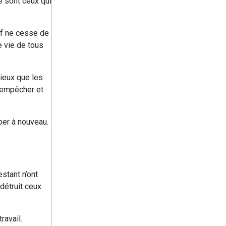
ce sont ceux qui
if ne cesse de
e vie de tous
mieux que les
n empêcher et
per à nouveau.
estant n’ont
 détruit ceux
ravail.