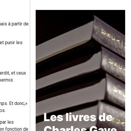
ais à partir de
et punir les
erdit, et ceux
 permis.
mps. Et donc,»
ps.
Les livres de
par les
Charles Gave
 en fonction de