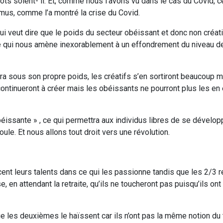
iots soient- il. Et, comme nous l’avons vu dans le cas du Covid, 
mus, comme l’a montré la crise du Covid.
ui veut dire que le poids du secteur obéissant et donc non créat
 , ce qui nous amène inexorablement à un effondrement du niveau d
era sous son propre poids, les créatifs s’en sortiront beaucoup 
 continueront à créer mais les obéissants ne pourront plus les e
issante » , ce qui permettra aux individus libres de se dévelop
ule. Et nous allons tout droit vers une révolution.
cent leurs talents dans ce qui les passionne tandis que les 2/3 r
, en attendant la retraite, qu’ils ne toucheront pas puisqu’ils ont
que les deuxièmes le haïssent car ils n’ont pas la même notion du t