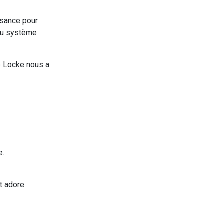
issance pour
 du système
ue Locke nous a
e.
t adore