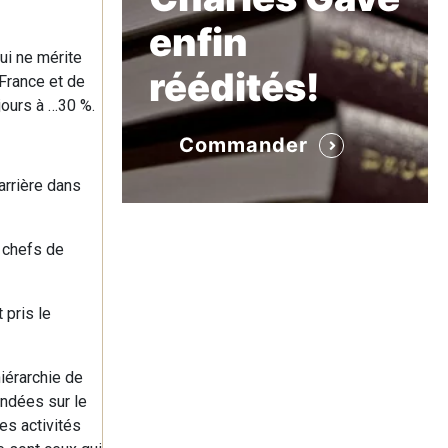
enfin
ui ne mérite
réédités!
 France et de
ours à …30 %.
Commander
arrière dans
s chefs de
 pris le
hiérarchie de
ondées sur le
es activités