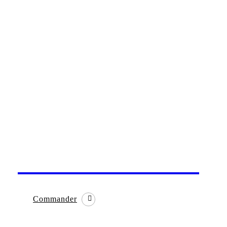
Les livres de Charles Gave enfin réédités!
Commander