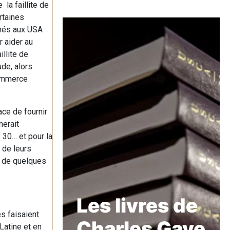
la faillite de
rtaines
chés aux USA
r aider au
llite de
de, alors
commerce
lace de fournir
nerait
 30… et pour la
 de leurs
on de quelques
Les livres de
es faisaient
Charles Gave
Latine et en