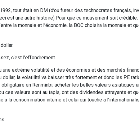
1992, tout était en DM (d’ou fureur des technocrates français, in
eci est une autre histoire).Pour que ce mouvement soit crédible, i
’entre la monnaie et l’économie, la BOC choisira la monnaie et q
dollar.
sez, c’est l’effondrement.
ou une extrême volatilité et des économies et des marchés financi
dollar, la volatilité va baisser très fortement et donc les PE rat
e obligataire en Renminbi, acheter les belles valeurs asiatiques 
ou ces valeurs sont au tapis, ont des dividendes attrayants et q
e a la consommation interne et celui qui touche a l’internationali
ns.