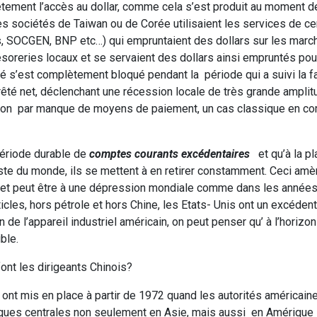
tement l’accès au dollar, comme cela s’est produit au moment de 
les sociétés de Taiwan ou de Corée utilisaient les services de ce
rs, SOCGEN, BNP etc…) qui empruntaient des dollars sur les mar
soreries locaux et se servaient des dollars ainsi empruntés pou
s’est complètement bloqué pendant la période qui a suivi la fai
té net, déclenchant une récession locale de très grande amplitu
cession par manque de moyens de paiement, un cas classique en 
période durable de
comptes courants excédentaires
et qu’à la p
este du monde, ils se mettent à en retirer constamment. Ceci amè
, et peut être à une dépression mondiale comme dans les années
icles, hors pétrole et hors Chine, les Etats- Unis ont un excédent
 de l’appareil industriel américain, on peut penser qu’ à l’horiz
ble.
ont les dirigeants Chinois?
 ont mis en place à partir de 1972 quand les autorités américain
banques centrales non seulement en Asie, mais aussi en Amérique 