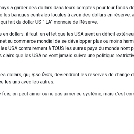
 pays à garder des dollars dans leurs comptes pour leur fonds d
e les banques centrales locales à avoir des dollars en réserve, a
é qui fait du dollar US ” LA” monnaie de Réserve.
n dollars, il faut en effet que les USA aient un déficit extérieur
 permet au commerce mondial de se développer plus ou moins ha
e les USA contrairement à TOUS les autres pays du monde n’ont 
 clairs que les USA ne vont jamais suivre une politique restricti
es dollars, qui
, ipso facto,
deviendront les réserves de change d
e les uns avec les autres.
une fois, on peut aimer ou ne pas aimer ce système, mais c’est c