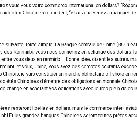
cturez vous vous votre commerce international en dollars? “Répon
les autorités Chinoises répondent, “et si vous venez à manquer de 
e suivante, toute simple. La Banque centrale de Chine (BOC) est
s des Renminbi, vous nous donneriez en échange des dollars T
ntre vous deux en renminbi… Bonne idée, disent les autres, ma
enminbi et vous, Chine, vous avez des comptes courants excéde
es Chinois, je vais constituer un marché obligataire offshore en r
s sociétés Chinoises d’émettre des obligations en monnaie Chinoi
 de change en achetant vos obligations avec le trop plein de dol
ières resteront libellés en dollars, mais le commerce inter- asi
inbi.Et les grandes banques Chinoises seront toutes prêtes acc