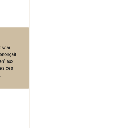
 essai
énonçait
en” aux
tes ces
.