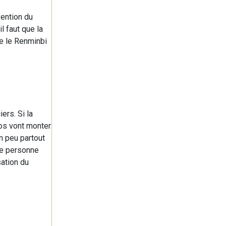
vention du
l faut que la
ue le Renminbi
ers. Si la
ios vont monter
un peu partout
ue personne
sation du