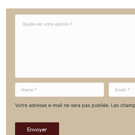
C
o
m
m
e
n
t
*
N
E
a
m
m
a
Votre adresse e-mail ne sera pas publiée.
Les champ
e
i
*
l
*
Envoyer