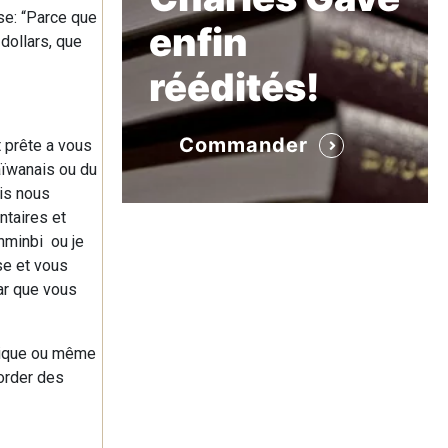
se: “Parce que
enfin
dollars, que
réédités!
Commander
 prête a vous
aïwanais ou du
is nous
ntaires et
enminbi ou je
se et vous
lar que vous
atique ou même
order des