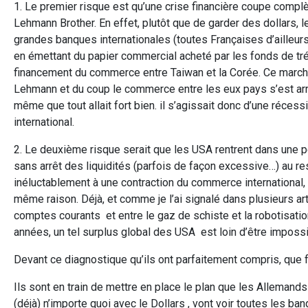
1. Le premier risque est qu’une crise financière coupe complè
Lehmann Brother. En effet, plutôt que de garder des dollars, 
grandes banques internationales (toutes Françaises d’ailleu
en émettant du papier commercial acheté par les fonds de tré
financement du commerce entre Taiwan et la Corée. Ce marché 
Lehmann et du coup le commerce entre les eux pays s’est arrê
même que tout allait fort bien. il s’agissait donc d’une ré
international.
2. Le deuxième risque serait que les USA rentrent dans une 
sans arrêt des liquidités (parfois de façon excessive…) au r
inéluctablement à une contraction du commerce international
même raison. Déjà, et comme je l’ai signalé dans plusieurs art
comptes courants et entre le gaz de schiste et la robotisation
années, un tel surplus global des USA est loin d’être impossi
Devant ce diagnostique qu’ils ont parfaitement compris, que f
Ils sont en train de mettre en place le plan que les Allemands
(déjà) n’importe quoi avec le Dollars , vont voir toutes les 