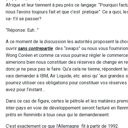
Afrique et leur tiennent à peu prés ce langage: “Pourquoi fa
nous l’avons toujours fait et que c’est pratique”. Ce a quoi, 
va- t’il se passer?
“Réponse: Euh…”
A ce moment de la discussion les autorités proposent la chos
ouvrir
sans contrepartie
des “swaps” ou nous vous fournirion
Wong Coréen et comme ca vous pourriez régler le commerce e
aimerions bien nous constituer des réserves de change en r
donc je ne peux pas le faire. Qu’a cela ne tienne, répondent l
vais demander à IBM, Air Liquide, etc. ainsi qu’ ‘aux grande
pourrez utiliser ces obligations pour constituer vos réserves
avez pour l’instant…
Dans ce cas de figure, certes le pétrole et les matières prem
inter-pays en voie de développement seront facturé en Renm
prêts en Renminbi à toux ceux qui le demanderaient.
C’est exactement ce que l’Allemagne fit à partir de 1992.