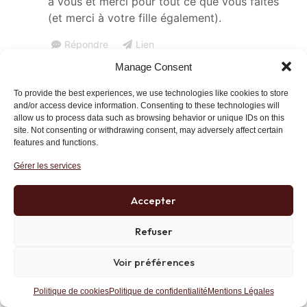
à vous et merci pour tout ce que vous faites
(et merci à votre fille également).
Répondre
Lien
Manage Consent
To provide the best experiences, we use technologies like cookies to store
Arsene Holmes
7 mai 2024 at 18 h 47 min
and/or access device information. Consenting to these technologies will
allow us to process data such as browsing behavior or unique IDs on this
« Never Argue With Stupid People.
site. Not consenting or withdrawing consent, may adversely affect certain
features and functions.
They Will Drag You Down To Their Level and
Then Beat You With Experience »
Gérer les services
J’ai regardé les premières minutes et n’ait pas
Accepter
pu tenir plus.
Je ne sais pas comment vous avez pu tenir
Refuser
face à tant d’idiotie.
J’ai arreté de regarder Thinkerview depuis un
Voir préférences
moment car le fameux SKY m’insupportait
trop. L’anarcho-gauchiste c’est fatigant au bout
Politique de cookies
Politique de confidentialité
Mentions Légales
d’un moment.