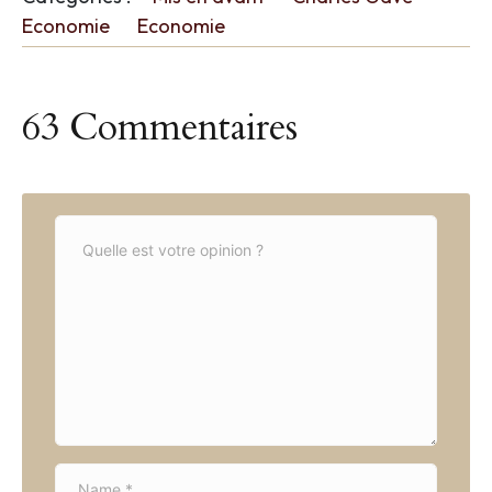
Economie
Economie
63 Commentaires
C
o
m
m
e
n
t
*
N