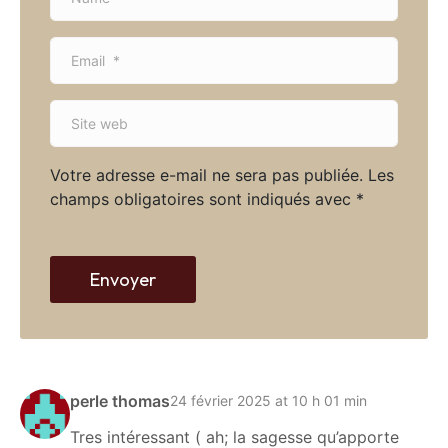
a
m
E
e
m
*
a
S
i
i
l
t
*
Votre adresse e-mail ne sera pas publiée.
Les
e
champs obligatoires sont indiqués avec
*
w
e
b
Envoyer
perle thomas
24 février 2025 at 10 h 01 min
Tres intéressant ( ah; la sagesse qu’apporte