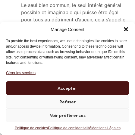
Le seul bien commun, le seul intérêt général
possible et imaginable qui puisse être égal
pour tous au détriment d’aucun, cela s’appelle
le libéralisme, cad le respect des droits
Manage Consent
fondamentaux de chaque individu.
To provide the best experiences, we use technologies like cookies to store
Si pour Mr GAVE c’est cela le bien commun,
and/or access device information. Consenting to these technologies will
allow us to process data such as browsing behavior or unique IDs on this
alors je souscris pleinement !
site. Not consenting or withdrawing consent, may adversely affect certain
features and functions.
Répondre
Lien
Gérer les services
Accepter
maurice
19 mars 2018 at 22 h 28 min
Refuser
Attention, le Bien Commun (BC) n’est
pas un bien matériel.
Voir préférences
Quelques remarques sur le BC, en
Politique de cookies
Politique de confidentialité
Mentions Légales
vrac: