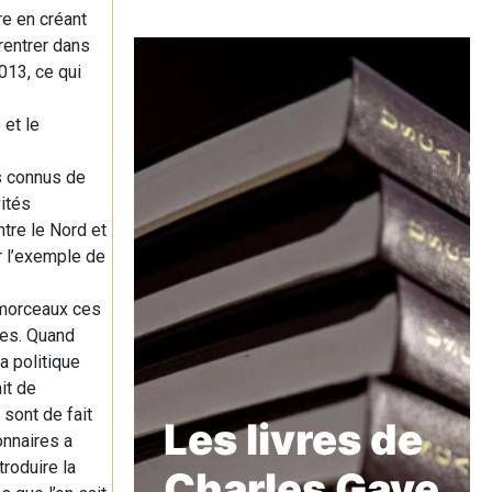
re en créant
rentrer dans
013, ce qui
et le
s connus de
ités
ntre le Nord et
ir l’exemple de
 morceaux ces
ies. Quand
a politique
it de
 sont de fait
Les livres de
onnaires a
troduire la
Charles Gave