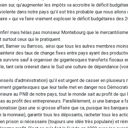
ien sur, qu’augmenter les impôts va accroitre le déficit budgétai
iolente dans notre pays qu’il est très probable que nous allons 
ire » qui va faire vraiment exploser le déficit budgétaires des 2
nfin! mais hélas pas monsieur Montebourg que le mercantilisme 
surtout ceux qui le pratiquent.
et, Barnier ou Barroso, ainsi que tous les autres membres moin
aintenir des taux de change fixes entre pays ayant des productiv
a survivre sauf à organiser de gigantesques transferts fiscaux e
able, tant cela créerait dans le Sud une culture de dépendance (vo
seils d’administration) qu’il est urgent de casser en plusieurs
ment gigantesques que leur taille met en danger nos Démocrat
érieure au PNB de notre pays, tout le monde sait au profit de qui l
as au profit des entrepreneurs. Parallèlement, si une banque a fa
ationaliser (pas une si grosse affaire que ca, puisque les banques
la monnaie), garantir tous les déposants, racheter tous les acti
 en prison si nécessaire (toujours une idée très populaire) et réin