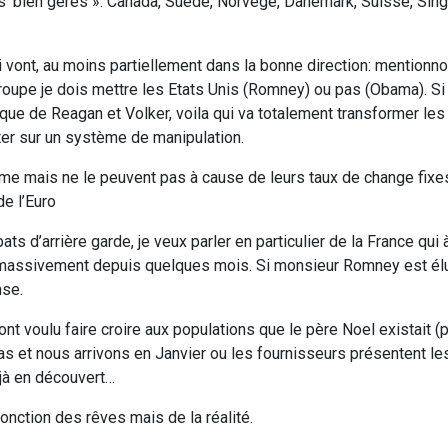
és ‘bien gérés »: Canada, Suède, Norvège, Danemark, Suisse, Sing
vont, au moins partiellement dans la bonne direction: mentionno
groupe je dois mettre les Etats Unis (Romney) ou pas (Obama). Si
e de Reagan et Volker, voila qui va totalement transformer les 
ter sur un système de manipulation.
e mais ne le peuvent pas à cause de leurs taux de change fixes:
de l’Euro
ts d’arrière garde, je veux parler en particulier de la France qui 
rdi massivement depuis quelques mois. Si monsieur Romney est él
nse.
t voulu faire croire aux populations que le père Noel existait (p
pas et nous arrivons en Janvier ou les fournisseurs présentent le
éjà en découvert…
fonction des rêves mais de la réalité.