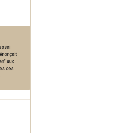
 essai
énonçait
en” aux
tes ces
.