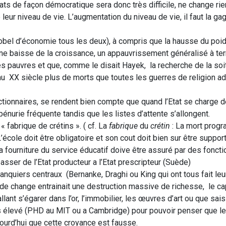
ts de façon démocratique sera donc très difficile, ne change rien
eur niveau de vie. L’augmentation du niveau de vie, il faut la ga
Nobel d’économie tous les deux), à compris que la hausse du poid
e baisse de la croissance, un appauvrissement généralisé à te
es pauvres et que, comme le disait Hayek, la recherche de la soi
 au XX siècle plus de morts que toutes les guerres de religion a
ctionnaires, se rendent bien compte que quand l’Etat se charge d
pénurie fréquente tandis que les listes d’attente s’allongent.
fabrique de crétins ». ( cf. La
fabrique
du
crétin
: La mort prog
’école doit être obligatoire et son cout doit bien sur être suppor
la fourniture du service éducatif doive être assuré par des fonct
asser de l’Etat producteur a l’Etat prescripteur (Suède)
banquiers centraux (Bernanke, Draghi ou King qui ont tous fait le
 de change entrainait une destruction massive de richesse, le cap
lant s’égarer dans l’or, l’immobilier, les œuvres d’art ou que sais
rès élevé (PHD au MIT ou a Cambridge) pour pouvoir penser que l
ujourd’hui que cette croyance est fausse.