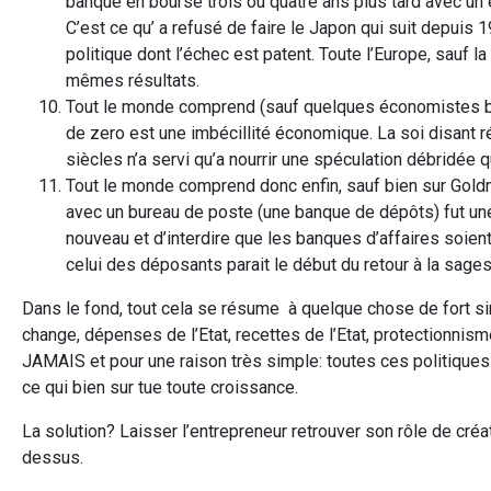
banque en bourse trois ou quatre ans plus tard avec un é
C’est ce qu’ a refusé de faire le Japon qui suit depuis 
politique dont l’échec est patent. Toute l’Europe, sauf 
mêmes résultats.
Tout le monde comprend (sauf quelques économistes bie
de zero est une imbécillité économique. La soi disant r
siècles n’a servi qu’a nourrir une spéculation débridée q
Tout le monde comprend donc enfin, sauf bien sur Goldma
avec un bureau de poste (une banque de dépôts) fut une 
nouveau et d’interdire que les banques d’affaires soien
celui des déposants parait le début du retour à la sage
Dans le fond, tout cela se résume à quelque chose de fort simp
change, dépenses de l’Etat, recettes de l’Etat, protectionnis
JAMAIS et pour une raison très simple: toutes ces politiques fav
ce qui bien sur tue toute croissance.
La solution? Laisser l’entrepreneur retrouver son rôle de créat
dessus.