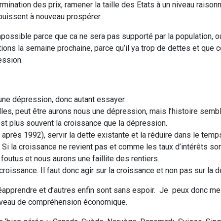
mination des prix, ramener la taille des Etats à un niveau raison
puissent à nouveau prospérer.
mpossible parce que ca ne sera pas supporté par la population, o
ions la semaine prochaine, parce qu’il ya trop de dettes et que
ession.
une dépression, donc autant essayer.
elles, peut être aurons nous une dépression, mais l’histoire sem
est plus souvent la croissance que la dépression.
près 1992), servir la dette existante et la réduire dans le temp
eurs. Si la croissance ne revient pas et comme les taux d’intérêts s
utus et nous aurons une faillite des rentiers..
oissance. Il faut donc agir sur la croissance et non pas sur la d
réapprendre et d’autres enfin sont sans espoir. Je peux donc me
r niveau de compréhension économique.