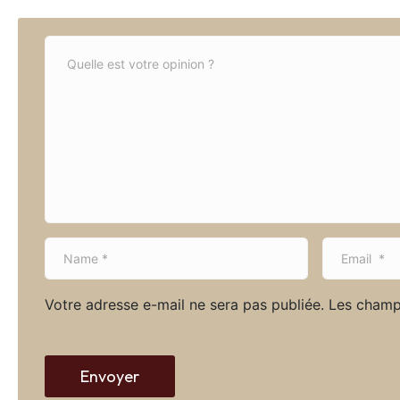
C
o
m
m
e
n
t
*
N
E
a
m
m
a
Votre adresse e-mail ne sera pas publiée.
Les champ
e
i
*
l
*
Envoyer