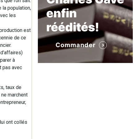
 que l’on sait.
 la population,
enfin
avec les
réédités!
production est
écennie de ce
Commander
ncier.
d’affaires)
parer à
et pas avec
ts, taux de
s ne marchent
entrepreneur,
ui ont collés