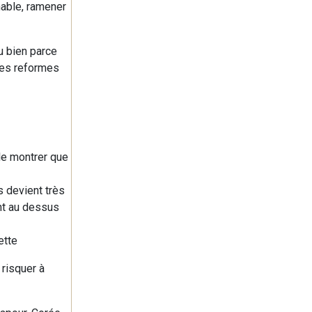
nable, ramener
u bien parce
 ces reformes
ble montrer que
s devient très
ont au dessus
ette
 risquer à