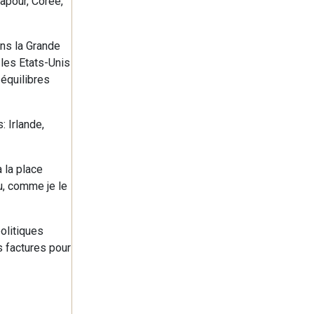
apour, Corée,
ns la Grande
 les Etats-Unis
équilibres
 Irlande,
à la place
u, comme je le
olitiques
s factures pour