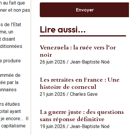
 au fait que
Envoyer
gner et non pas
s de l’Etat
Lire aussi...
rme, un
t disant
dditionnées
Venezuela : la ruée vers l’or
noir
e produire
26 juin 2026
/
Jean-Baptiste Noé
rammée de
Les retraites en France : Une
tée par la
histoire de cornecul
ionnaires
21 juin 2026
/
Charles Gave
urs études
La guerre juste : des questions
ital ayant
sans réponse définitive
 je encore… Il
e capitalisme
19 juin 2026
/
Jean-Baptiste Noé