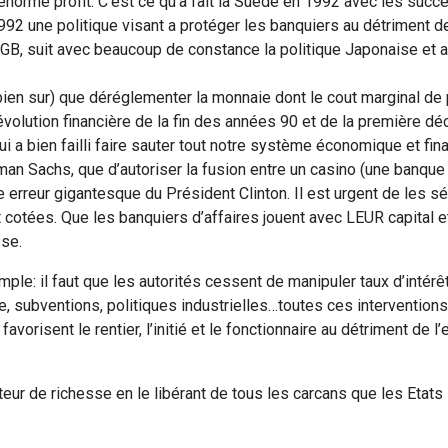
norme profit. C’est ce qu’a fait la Suède en 1992 avec les succès
1992 une politique visant a protéger les banquiers au détriment de
la GB, suit avec beaucoup de constance la politique Japonaise et 
n sur) que déréglementer la monnaie dont le cout marginal de 
évolution financière de la fin des années 90 et de la première d
ui a bien failli faire sauter tout notre système économique et fina
n Sachs, que d’autoriser la fusion entre un casino (une banque 
erreur gigantesque du Président Clinton. Il est urgent de les sé
t cotées. Que les banquiers d’affaires jouent avec LEUR capital 
sse.
le: il faut que les autorités cessent de manipuler taux d’intérê
me, subventions, politiques industrielles…toutes ces intervention
orisent le rentier, l’initié et le fonctionnaire au détriment de l’
eur de richesse en le libérant de tous les carcans que les Etats l