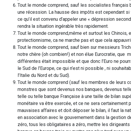
Tout le monde comprend, sauf les socialistes français b
une récession. La hausse des impôts est cependant si v
ce qu’il est convenu d’appeler une « dépression seconda
rendra la situation ingérable très rapidement.
Tout le monde comprend,même et surtout les Chinois, e
protectionnisme, ca ne marche pas et que cela appauvrit 
Tout le monde comprend, sauf bien sur messieurs Trich
notre chère (oh combien!) et non élue Eurocratie, que m
différentes était impossible et que donc l’Euro ne pourr
le Sud de l’Europe, ce qui n’est ni possible , ni souhait
l’Italie du Nord et du Sud).
Tout le monde comprend (sauf les membres de leurs con
monstres que sont devenus nos banques, devenus telle
telle ou telle banque Française à une taille de bilan sup
monétaire va être exercée, et ce ne sera certainement p
mauvaises affaires et doit déposer le bilan, il faut la n
en association avec le gouvernement dans la gestion de 
zéro, tous les obligataires a zéro, mettre les dirigeants