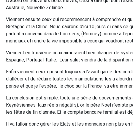
D’abord on trouve les bons élèves, c’est a dire qui sont rest
Australie, Nouvelle Zélande…
Viennent ensuite ceux qui recommencent à comprendre et qui 
Bretagne et la Chine. Nous saurons d’ici 10 jours si dans ce 
partent à nouveau dans le bon sens, (Romney) comme à l’époqu
mondiaux et rendre la vie impossible à ceux qui voudront res
Viennent en troisième ceux aimeraient bien changer de systèm
Espagne, Portugal, Italie. Leur salut viendra de la disparition 
Enfin viennent ceux qui sont toujours à l’avant garde des comba
d’alléger et de réduire toutes les manipulations les a alou
pense et que je l’espère, le choc sur la France va être imme
La conclusion est simple: toute une série de gouvernements on
Keynésiennes, taux réels négatifs). or le père Noel n’existe 
les fêtes de fin d’année. Et le compte bancaire familial est d
Il va falloir donc gérer les Etats et les monnaies non plus en 