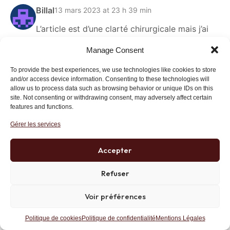
Billal
13 mars 2023 at 23 h 39 min
L’article est d’une clarté chirurgicale mais j’ai
quand même une question : En tant que
Manage Consent
Français, quelle est la banque la plus sûre si
jamais une crise comme celle de 2008 arrive ?
To provide the best experiences, we use technologies like cookies to store
Les BNP, les SG et les Credit Agricoles vont
and/or access device information. Consenting to these technologies will
allow us to process data such as browsing behavior or unique IDs on this
toutes tomber le cas échéant et nous n’avons
site. Not consenting or withdrawing consent, may adversely affect certain
pas l’équivalent d’une banque cantonale en
features and functions.
France ? Ce serait top de nous fournir une clé
Gérer les services
pour se protéger des bêtises du régulateur….
Répondre
Lien
Accepter
Refuser
Philippe
Voir préférences
14 mars 2023 at 21 h 16 min
La seule banque française archi sure
Politique de cookies
Politique de confidentialité
Mentions Légales
c’est la banque de France, vous