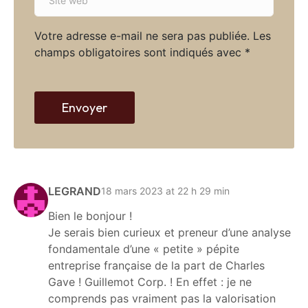
i
l
t
*
Votre adresse e-mail ne sera pas publiée.
Les
e
champs obligatoires sont indiqués avec
*
w
e
b
Envoyer
LEGRAND
18 mars 2023 at 22 h 29 min
Bien le bonjour !
Je serais bien curieux et preneur d’une analyse
fondamentale d’une « petite » pépite
entreprise française de la part de Charles
Gave ! Guillemot Corp. ! En effet : je ne
comprends pas vraiment pas la valorisation