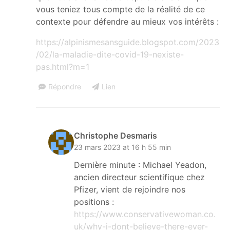
vous teniez tous compte de la réalité de ce
contexte pour défendre au mieux vos intérêts :
https://alpinismesansguide.blogspot.com/2023
/02/la-maladie-dite-covid-19-nexiste-
pas.html?m=1
Répondre
Lien
Christophe Desmaris
23 mars 2023 at 16 h 55 min
Dernière minute : Michael Yeadon,
ancien directeur scientifique chez
Pfizer, vient de rejoindre nos
positions :
https://www.conservativewoman.co.
uk/why-i-dont-believe-there-ever-