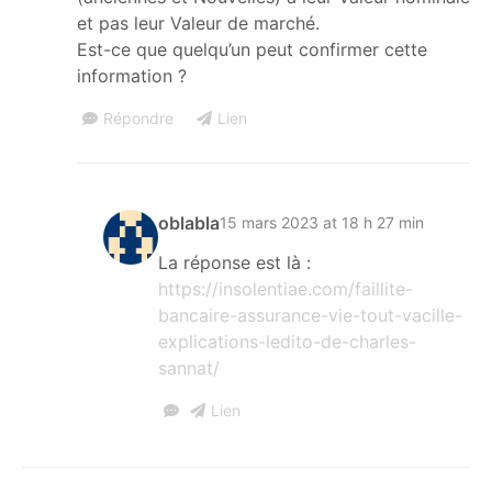
et pas leur Valeur de marché.
Est-ce que quelqu’un peut confirmer cette
information ?
Répondre
Lien
oblabla
15 mars 2023 at 18 h 27 min
La réponse est là :
https://insolentiae.com/faillite-
bancaire-assurance-vie-tout-vacille-
explications-ledito-de-charles-
sannat/
Lien