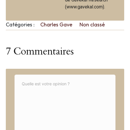
(www.gavekal.com).
Catégories :
Charles Gave
Non classé
7 Commentaires
C
o
m
m
e
n
t
*