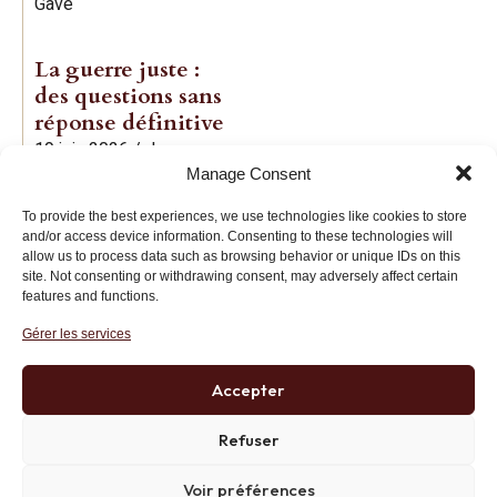
Gave
La guerre juste :
des questions sans
réponse définitive
19 juin 2026
/
Jean-
Manage Consent
Baptiste Noé
To provide the best experiences, we use technologies like cookies to store
and/or access device information. Consenting to these technologies will
allow us to process data such as browsing behavior or unique IDs on this
site. Not consenting or withdrawing consent, may adversely affect certain
features and functions.
Gérer les services
Institut des Libertés
27 bis rue Copernic, 75116, Paris
Accepter
+33 (0)1 71 20 45 39
Refuser
Voir préférences