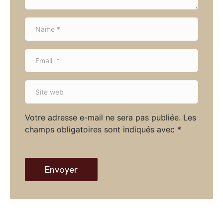
N
a
m
E
e
m
*
a
S
i
i
l
t
*
Votre adresse e-mail ne sera pas publiée.
Les
e
champs obligatoires sont indiqués avec
*
w
e
b
Envoyer