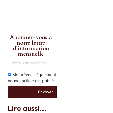
Abonnez-vous à
notre lettre
d’information
mensuelle
Les livres 
Charles
Me prévenir également dès qu’un
nouvel article est publié
Gave enfin
Envoyer
réédités!
Lire aussi...
Commande