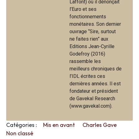
Laffont) où il dénonçait
l’Euro et ses
fonctionnements
monétaires. Son dernier
ouvrage “Sire, surtout
ne faites rien” aux
Editions Jean-Cyrille
Godefroy (2016)
rassemble les
meilleurs chroniques de
l’IDL écrites ces
dernières années. Il est
fondateur et président
de Gavekal Research
(www.gavekal.com).
Catégories :
Mis en avant
Charles Gave
Non classé