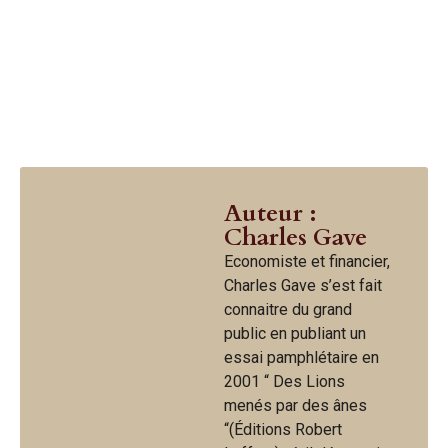
Auteur :
Charles Gave
Economiste et financier,
Charles Gave s’est fait
connaitre du grand
public en publiant un
essai pamphlétaire en
2001 “ Des Lions
menés par des ânes
“(Éditions Robert