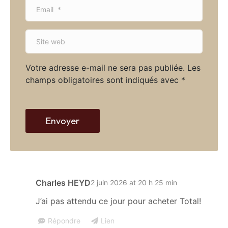
E
e
m
*
a
S
i
i
l
t
*
Votre adresse e-mail ne sera pas publiée.
Les
e
champs obligatoires sont indiqués avec
*
w
e
b
Envoyer
Charles HEYD
2 juin 2026 at 20 h 25 min
J’ai pas attendu ce jour pour acheter Total!
Répondre
Lien