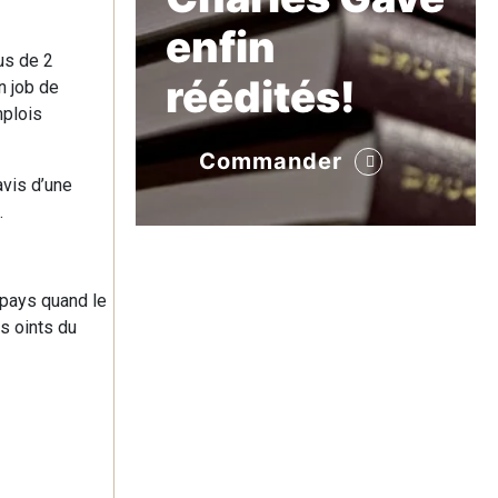
enfin
us de 2
réédités!
n job de
mplois
Commander
avis d’une
.
 pays quand le
s oints du