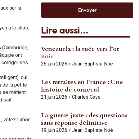
vaux sur la
Envoyer
Lire aussi...
yen a le choix
s (Cambridge,
Venezuela : la ruée vers l’or
 équipe ont
noir
e corriger ses
26 juin 2026
/
Jean-Baptiste Noé
elligent), qui
Les retraites en France : Une
s de la petite
histoire de cornecul
s se méfient
21 juin 2026
/
Charles Gave
disait
La guerre juste : des questions
 , votez Labor.
sans réponse définitive
19 juin 2026
/
Jean-Baptiste Noé