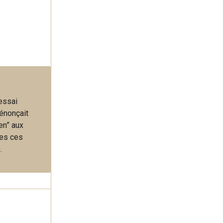
 essai
énonçait
en” aux
tes ces
.