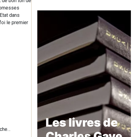
st de bon ton de
promesses
’Etat dans
foi le premier
Les livres de
ache…
Charles Gave