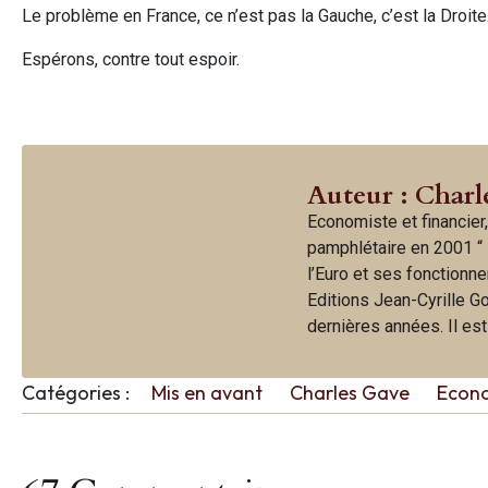
Le problème en France, ce n’est pas la Gauche, c’est la Droite
Espérons, contre tout espoir.
Auteur : Charl
Economiste et financier,
pamphlétaire en 2001 “ 
l’Euro et ses fonctionne
Editions Jean-Cyrille G
dernières années. Il es
Catégories :
Mis en avant
Charles Gave
Econ