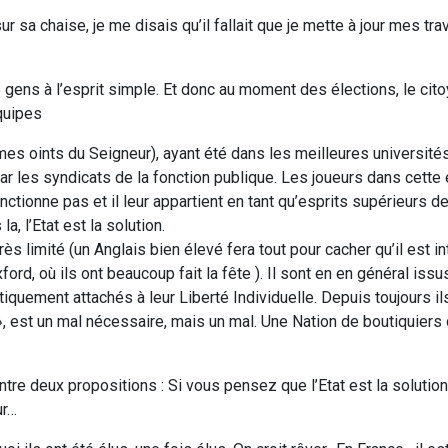
ur sa chaise, je me disais qu’il fallait que je mette à jour mes tra
 gens à l’esprit simple. Et donc au moment des élections, le cito
quipes
mes oints du Seigneur), ayant été dans les meilleures université
ar les syndicats de la fonction publique. Les joueurs dans cette
ctionne pas et il leur appartient en tant qu’esprits supérieurs d
 l’Etat est la solution.
s limité (un Anglais bien élevé fera tout pour cacher qu’il est int
xford, où ils ont beaucoup fait la fête ). Il sont en en général issu
quement attachés à leur Liberté Individuelle. Depuis toujours il
, est un mal nécessaire, mais un mal. Une Nation de boutiquiers 
tre deux propositions : Si vous pensez que l’Etat est la solution
ur…