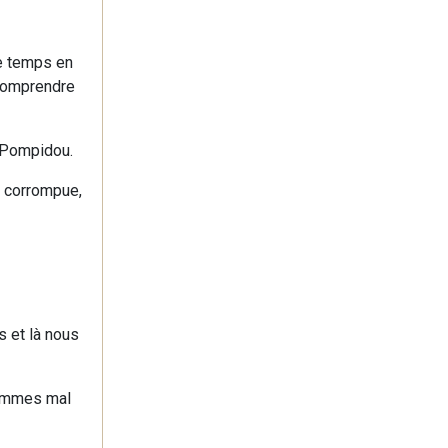
de temps en
 comprendre
e Pompidou.
, corrompue,
s et là nous
 sommes mal