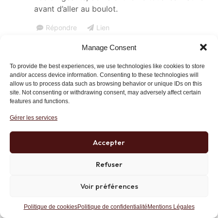
avant d’aller au boulot.
Répondre
Lien
Manage Consent
To provide the best experiences, we use technologies like cookies to store
Thierry Balet
17 septembre 2019 at 11 h 24 min
and/or access device information. Consenting to these technologies will
allow us to process data such as browsing behavior or unique IDs on this
Mener une politique dont on sait à l’avance
site. Not consenting or withdrawing consent, may adversely affect certain
qu’elle produira l’inverse de ce que l’on
features and functions.
pretend, ca porte un nom: La traîtrise. Cet
Gérer les services
adjectif va à merveille pour le club de
« Davos »…..
Accepter
Quant à la ligne Maginot je ne me prononcerais
pas bien que j’en comprenne le sens. Par
Refuser
contre, je me permets de rappeller que dans
les années 1930, plus on parlait de paix, plus
Voir préférences
on se rapprochait de la guerre……
Aujourd’hui on ne parle que de « relance »……
Politique de cookies
Politique de confidentialité
Mentions Légales
A quand le chaos?