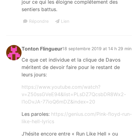
jour ce qui les éloigne complétement des
sentiers battus.
Répondre
Lien
Tonton Flingueur
18 septembre 2019 at 14 h 29 min
Ce que cet individue et la clique de Davos
méritent de devoir faire pour le restant de
leurs jours:
https://www.youtube.com/watch?
v=Z50ssGVeE94&list=PLsDZ7QcsbDR8Wx2-
l1oDvJA-77ioQ6mDZ&index=20
Les paroles:
https://genius.com/Pink-floyd-run-
like-hell-lyrics
J’hésite encore entre « Run Like Hell » ou