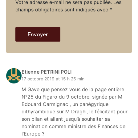
Votre adresse e-mail ne sera pas publiée.
Les
e
champs obligatoires sont indiqués avec
*
w
e
b
Envoyer
Etienne PETRINI POLI
17 octobre 2019 at 15 h 25 min
M Gave que pensez vous de la page entière
N°25 du Figaro du 9 octobre, signée par M
Edouard Carmignac , un panégyrique
dithyrambique sur M Draghi, le félicitant pour
son bilan et allant jusqu’à souhaiter sa
nomination comme ministre des Finances de
l’Europe ?