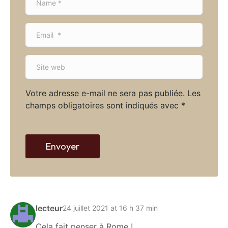
a
m
E
e
m
*
a
S
i
i
l
t
*
Votre adresse e-mail ne sera pas publiée.
Les
e
champs obligatoires sont indiqués avec
*
w
e
b
Envoyer
lecteur
24 juillet 2021 at 16 h 37 min
Cela fait penser à Rome !