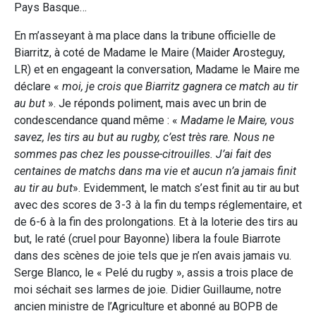
Pays Basque…
En m’asseyant à ma place dans la tribune officielle de
Biarritz, à coté de Madame le Maire (Maider Arosteguy,
LR) et en engageant la conversation, Madame le Maire me
déclare «
moi, je crois que Biarritz gagnera ce match au tir
au but
». Je réponds poliment, mais avec un brin de
condescendance quand même : «
Madame le Maire, vous
savez, les tirs au but au rugby, c’est tr
è
s rare. Nous ne
sommes pas chez les pousse-citrouilles. J’ai fait des
centaines de matchs dans ma vie et aucun n’a jamais finit
au tir au but
». Evidemment, le match s’est finit au tir au but
avec des scores de 3-3 à la fin du temps réglementaire, et
de 6-6 à la fin des prolongations. Et à la loterie des tirs au
but, le raté (cruel pour Bayonne) libera la foule Biarrote
dans des scènes de joie tels que je n’en avais jamais vu.
Serge Blanco, le « Pelé du rugby », assis a trois place de
moi séchait ses larmes de joie. Didier Guillaume, notre
ancien ministre de l’Agriculture et abonné au BOPB de