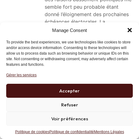
semble fort peu probable étant
donné l’éloignement des prochaines
échéances électorales. La
simultanéité de 2 évènements fort
Manage Consent
peu probables indique tout de même
To provide the best experiences, we use technologies like cookies to store
qu’il ne peut s’agir de hazard… Bravo
and/or access device information. Consenting to these technologies will
au BO et a toute l’équipe. Et bravo a
allow us to process data such as browsing behavior or unique IDs on this
l’IDL. Amitiés.
site. Not consenting or withdrawing consent, may adversely affect certain
features and functions.
Lien
Gérer les services
Accepter
JeanBart
14 juin 2021 at 9 h 57 min
Refuser
Bravo et merci pour tout ce que vous faites
Voir préférences
pour le BO !
Répondre
Lien
Politique de cookies
Politique de confidentialité
Mentions Légales