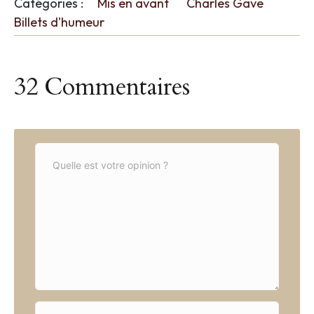
Catégories :
Mis en avant
Charles Gave
Billets d'humeur
32 Commentaires
C
o
m
m
e
n
t
*
N