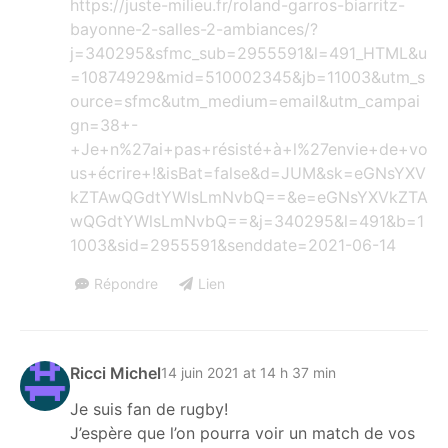
https://juste-milieu.fr/roland-garros-biarritz-
bayonne-2-salles-2-ambiances/?
j=340295&sfmc_sub=2955591&l=491_HTML&u
=10874929&mid=510002345&jb=11003&utm_s
ource=sfmc&utm_medium=email&utm_campai
gn=38+-
+Je+n%27ai+pas+résisté+à+l%27envie+de+vo
us+écrire+!&isBat=false&d=JUM&sk=eGNsYXV
kZTAwQGdtYWlsLmNvbQ==&e=eGNsYXVkZTA
wQGdtYWlsLmNvbQ==&j=340295&l=491&b=1
1003&sid=2955591&senddate=2021-06-14
Répondre
Lien
Ricci Michel
14 juin 2021 at 14 h 37 min
Je suis fan de rugby!
J’espère que l’on pourra voir un match de vos