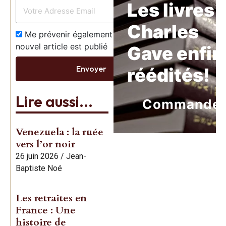
Les livres 
Charles
Me prévenir également dès qu’un
nouvel article est publié
Gave enfin
Envoyer
réédités!
Lire aussi...
Commande
Venezuela : la ruée
vers l’or noir
26 juin 2026
/
Jean-
Baptiste Noé
Les retraites en
France : Une
histoire de