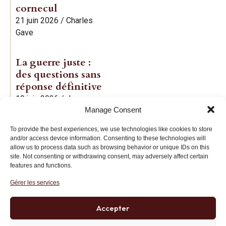
cornecul
21 juin 2026
/
Charles
Gave
La guerre juste :
des questions sans
réponse définitive
19 juin 2026
/
Jean-
Manage Consent
Baptiste Noé
To provide the best experiences, we use technologies like cookies to store
and/or access device information. Consenting to these technologies will
allow us to process data such as browsing behavior or unique IDs on this
site. Not consenting or withdrawing consent, may adversely affect certain
features and functions.
Gérer les services
Institut des Libertés
27 bis rue Copernic, 75116, Paris
Accepter
+33 (0)1 71 20 45 39