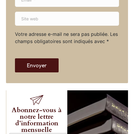
m
*
a
S
i
i
l
t
*
Votre adresse e-mail ne sera pas publiée.
Les
e
champs obligatoires sont indiqués avec
*
w
e
b
Envoyer
Abonnez-vous à
notre lettre
d’information
mensuelle