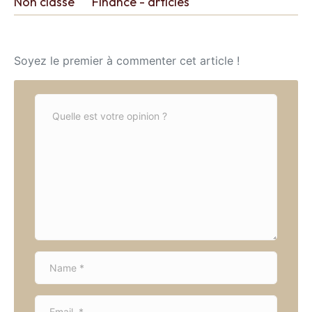
Non classé
Finance - articles
Soyez le premier à commenter cet article !
C
o
m
m
e
n
t
*
N
a
m
E
e