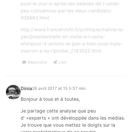
pool-le-jour-d-apres-les-salaries-de-l-usine-
peu-convaincus-par-les-deux-candidats-
938663.html
http://www.francetvinfo.fr/politique/marine-le-
pen/presidentielle-en-visite-a-l-usine-
whirlpool-d-amiens-le-pen-a-bien-joue-mais-
macron-a-su-riposter_2163022.html
Répondre
Lien
Dinia
26 avril 2017 at 15 h 57 min
Bonjour à tous et à toutes,
Je partage cette analyse que peu
d' »experts » ont développée dans les médias.
Je trouve que vous mettez le doigts sur la
vraie problématique de ce scrutin.