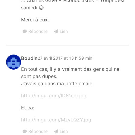
… Charles Gave + Econoclastes = Youpi c’est
samedi 😉
Merci à eux.
Répondre
Lien
Boudin
27 avril 2017 at 13 h 59 min
En tout cas, il y a vraiment des gens qui ne
sont pas dupes.
J’avais ça dans ma boîte email:
http://imgur.com/ID81cor.jpg
Et ça:
http://imgur.com/MzyLQZY.jpg
Répondre
Lien