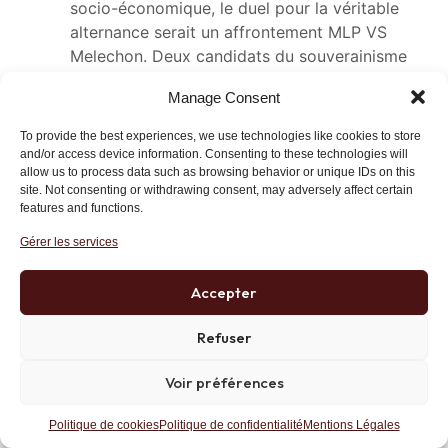
socio-économique, le duel pour la véritable
alternance serait un affrontement MLP VS
Melechon. Deux candidats du souverainisme
(nouvelle volonté du peuple), dont les
Manage Consent
programmes diffèrent sur certains points.
To provide the best experiences, we use technologies like cookies to store
Le duel Fillon VS Macron représente la
and/or access device information. Consenting to these technologies will
potentialité d’une alternance classique, celle
allow us to process data such as browsing behavior or unique IDs on this
qui a prévalu jusqu’à présent et qui n’a plus le
site. Not consenting or withdrawing consent, may adversely affect certain
features and functions.
soutient du peuple.
Gérer les services
MLP VS Macron, n’est pas un duel républicain
mais une confrontation pure et dure pour ne
Accepter
pas dire un combat à mort. Les déçus du
scrutins, ne seront pas déçu par l’alternance
Refuser
mais bien par un changement radical qui
contrevient profondément à leur souhaits.
Voir préférences
Pour conclure je dirais qu’irréconciliable avec
Politique de cookies
Politique de confidentialité
Mentions Légales
elle même la France souverainiste (Mélenchon