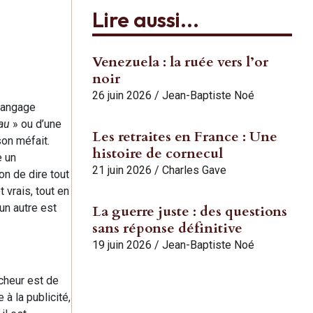
Lire aussi...
Venezuela : la ruée vers l’or
noir
26 juin 2026
/
Jean-Baptiste Noé
Les livres de
 langage
au
» ou d’une
Les retraites en France : Une
Charles Gave
son méfait.
histoire de cornecul
e un
enfin
21 juin 2026
/
Charles Gave
on de dire tout
 vrais, tout en
réédités!
un autre est
La guerre juste : des questions
sans réponse définitive
19 juin 2026
/
Jean-Baptiste Noé
Commander
cheur est de
 à la publicité,