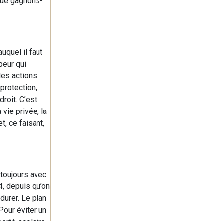
 Que gagnons-
uquel il faut
peur qui
 des actions
 protection,
roit. C’est
 vie privée, la
t, ce faisant,
 toujours avec
4, depuis qu’on
durer. Le plan
Pour éviter un