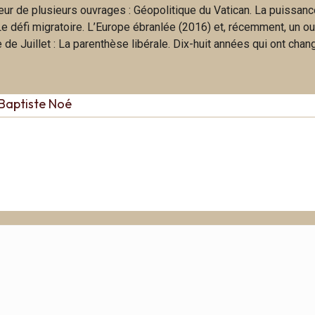
uteur de plusieurs ouvrages : Géopolitique du Vatican. La puissan
 Le défi migratoire. L’Europe ébranlée (2016) et, récemment, un o
de Juillet : La parenthèse libérale. Dix-huit années qui ont chan
Baptiste Noé