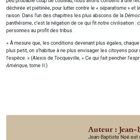
peu probable coup de couteau, nous avons consenti à une rédu
déchirée et piétinée, pour lutter contre le «
séparatisme
» et l
raison. Dans l’un des chapitres les plus abscons de la
Démocr
panthéisme, c’est la négation de ce qui fit notre civilisation :
personnes au profit des tribus :
« À mesure que, les conditions devenant plus égales, chaque 
plus petit, on s’habitue à ne plus envisager les citoyens pour
l’espèce. » (Alexis de Tocqueville, « Ce qui fait pencher l’e
Amérique,
tome II.)
Auteur : Jean-
Jean-Baptiste Noé est d