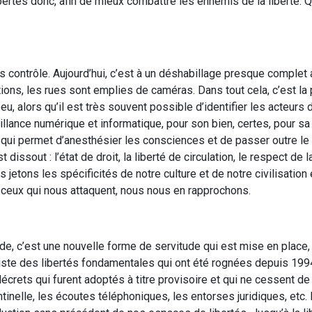
ertés donc, afin de mieux combattre les ennemis de la liberté.
 contrôle. Aujourd’hui, c’est à un déshabillage presque complet a
tions, les rues sont emplies de caméras. Dans tout cela, c’est la 
u, alors qu’il est très souvent possible d’identifier les acteurs
illance numérique et informatique, pour son bien, certes, pour sa
 qui permet d’anesthésier les consciences et de passer outre le d
issout : l’état de droit, la liberté de circulation, le respect de la
 jetons les spécificités de notre culture et de notre civilisation e
 ceux qui nous attaquent, nous nous en rapprochons.
, c’est une nouvelle forme de servitude qui est mise en place,
 liste des libertés fondamentales qui ont été rognées depuis 199
décrets qui furent adoptés à titre provisoire et qui ne cessent de 
tinelle, les écoutes téléphoniques, les entorses juridiques, etc. 