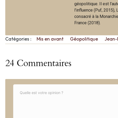
géopolitique. Il est l’a
l’influence (Puf, 2015),
consacré à la Monarchie 
France (2018).
Catégories :
Mis en avant
Géopolitique
Jean-
24 Commentaires
C
o
m
m
e