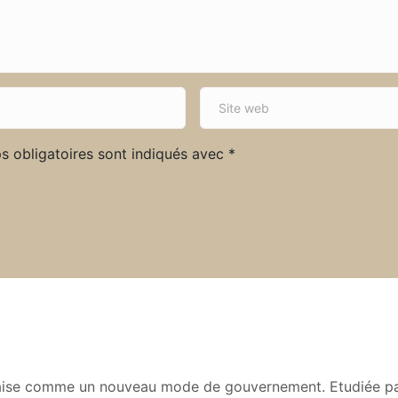
S
i
t
s obligatoires sont indiqués avec
*
e
w
e
b
ançaise comme un nouveau mode de gouvernement. Etudiée pa