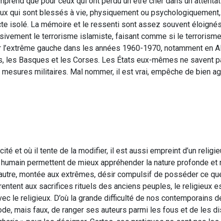
omprend que pour ceux qui ont perdu un être cher dans un attentat 
ceux qui sont blessés à vie, physiquement ou psychologiquement,
 acte isolé. La mémoire et le ressenti sont assez souvent éloignés 
sivement le terrorisme islamiste, faisant comme si le terrorisme
par l’extrême gauche dans les années 1960-1970, notamment en A
tons, les Basques et les Corses. Les États eux-mêmes ne savent
 mesures militaires. Mal nommer, il est vrai, empêche de bien agi
a cité et où il tente de la modifier, il est aussi empreint d’un religi
 humain permettent de mieux appréhender la nature profonde et 
autre, montée aux extrêmes, désir compulsif de posséder ce que
entent aux sacrifices rituels des anciens peuples, le religieux e
r avec le religieux. D’où la grande difficulté de nos contemporains
de, mais faux, de ranger ses auteurs parmi les fous et de les dis