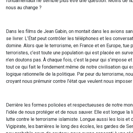
fondamentaux ne semble plus être une question. Moins de lib
nous au change ?
Dans les films de Jean Gabin, on montait dans les avions sans
se livrer. L’État peut contrôler les téléphones et les conversa
domine. Alors que le terrorisme, en France et en Europe, tue pe
terroristes, c’est toute une population qui est placée en surve
n’en doutons pas. À chaque fois, c’est la peur qui s’impose et
tout ce qui fait le fondement même de notre civilisation qui est d
logique rationnelle de la politique. Par peur du terrorisme, nous
croyant nous prémunir contre l’état que veulent nous imposer
Derrière les formes policées et respectueuses de notre monde
l’idée de nous protéger et de nous sauver. Elle est longue la
lutte contre le terrorisme islamiste. Longue aussi les lois et 
Vigipirate, les barrières le long des écoles, les gardes de Sen