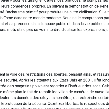
rbarie
» pour les désigner. Certes, ces pratiques ne sont pas les
 et leurs cohérences propres. En suivant la démonstration de René 
eté l’archaïsme primitif pour produire une autre civilisation. Si le
l’archaïsme dans notre monde moderne. Nous ne le comprenons pa
est et sa présence dans l’espace public et dans la vie politique o
bons mots et ne pas se voir interdire d’utiliser les expressions j
nt la voie des restrictions des libertés, pensant ainsi, et rassur
 sécurité. Après les attentats aux États-Unis en 2001, il fut lo
ntrée des magasins pouvaient regarder à l’intérieur des sacs. Cela
te même plus le fait de remplir les villes de caméras de surveill
llecter les données des citoyens honnêtes, de restreindre certai
 protection de la sécurité. Quant aux libertés, le respect des d