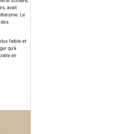
erté scolaire,
rs, avait
nthéisme. Le
t des
lus faible et
ger qu’à
ratie en
e