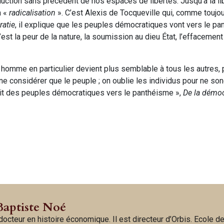
ction sans précédent de nos espaces de libertés. Jusqu’à la lib
a «
radicalisation
». C’est Alexis de Tocqueville qui, comme toujou
atie
, il explique que les peuples démocratiques vont vers le pa
 c’est la peur de la nature, la soumission au dieu État, l’effacemen
homme en particulier devient plus semblable à tous les autres, p
 ne considérer que le peuple ; on oublie les individus pour ne son
sprit des peuples démocratiques vers le panthéisme »,
De la démoc
Baptiste Noé
octeur en histoire économique. Il est directeur d’Orbis. Ecole d