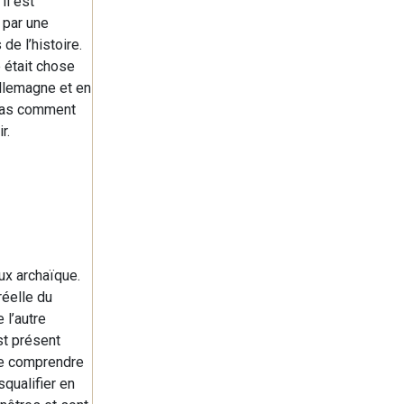
il est
 par une
de l’histoire.
 était chose
llemagne et en
 pas comment
r.
eux archaïque.
réelle du
 l’autre
st présent
 de comprendre
qualifier en