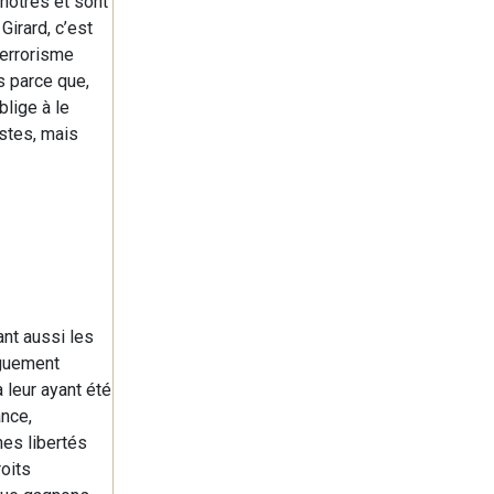
 nôtres et sont
Girard, c’est
 terrorisme
s parce que,
blige à le
ustes, mais
ant aussi les
nguement
 leur ayant été
ance,
nes libertés
roits