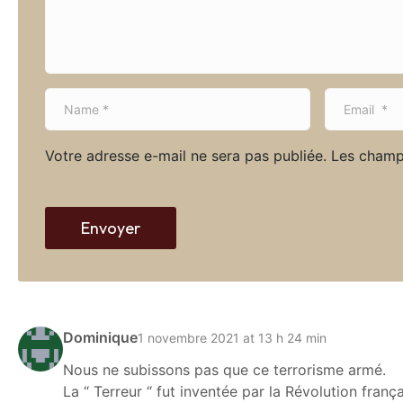
n
t
*
N
E
a
m
m
a
Votre adresse e-mail ne sera pas publiée.
Les champ
e
i
*
l
*
Envoyer
Dominique
1 novembre 2021 at 13 h 24 min
Nous ne subissons pas que ce terrorisme armé.
La “ Terreur “ fut inventée par la Révolution fr