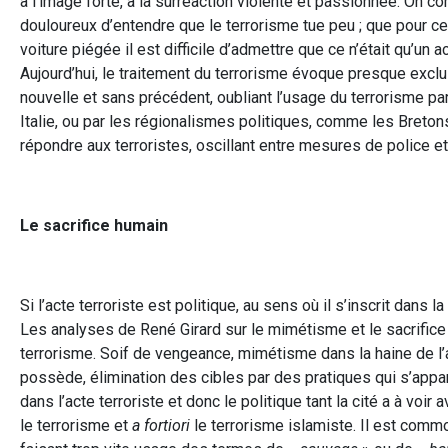
à l’image forte, à la surréaction violente et passionnée. On c
douloureux d’entendre que le terrorisme tue peu ; que pour 
voiture piégée il est difficile d’admettre que ce n’était qu’un
Aujourd’hui, le traitement du terrorisme évoque presque exclu
nouvelle et sans précédent, oubliant l’usage du terrorisme 
Italie, ou par les régionalismes politiques, comme les Bre
répondre aux terroristes, oscillant entre mesures de police et
Le sacrifice humain
Si l’acte terroriste est politique, au sens où il s’inscrit dans l
Les analyses de René Girard sur le mimétisme et le sacrifice
terrorisme. Soif de vengeance, mimétisme dans la haine de l’
possède, élimination des cibles par des pratiques qui s’appar
dans l’acte terroriste et donc le politique tant la cité a à voi
le terrorisme et
a fortiori
le terrorisme islamiste. Il est commo