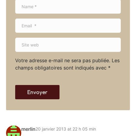
N
a
m
E
e
m
*
a
S
i
i
l
t
*
Votre adresse e-mail ne sera pas publiée.
Les
e
champs obligatoires sont indiqués avec
*
w
e
b
Envoyer
merlin
20 janvier 2013 at 22 h 05 min