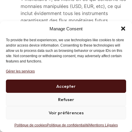
monnaies manipulées (USD, EUR, etc), ce qui
inclut évidemment tous les instruments
garantissant des flux monétaires futurs
(obligations).
Manage Consent
Seuls les actifs « réels », c’est-à-dire du capital
To provide the best experiences, we use technologies like cookies to store
d’entreprises à haute productivité, détenant le
and/or access device information. Consenting to these technologies will
allow us to process data such as browsing behavior or unique IDs on this
savoir-faire et la connaissance qui comptera
site. Not consenting or withdrawing consent, may adversely affect certain
dans le futur, devraient faire l’objet
features and functions.
d’investissements. Ou éventuellement des
Gérer les services
proxies sous forme de monnaies encore saines
(SGD…?).
Accepter
Je suis entièrement d’accord avec vous sur le
Refuser
fait que nous sommes en pleine révolution
schumpetérienne, en plein « ouragan de
Voir préférences
destruction créatrice » pour paraphraser le
Maître. Du coup et contrairement à d’autres, je
Politique de cookies
Politique de confidentialité
Mentions Légales
ne crois pas tellement aux matières premières,