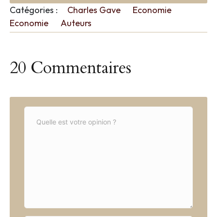
Catégories :
Charles Gave
Economie
Economie
Auteurs
20 Commentaires
C
o
m
m
e
n
t
*