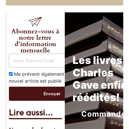
Abonnez-vous à
notre lettre
d’information
mensuelle
Les livres 
Charles
Me prévenir également dès qu’un
nouvel article est publié
Gave enfin
Envoyer
réédités!
Lire aussi...
Commande