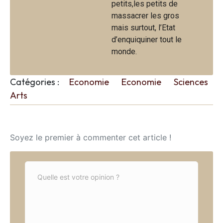
petits,les petits de
massacrer les gros
mais surtout, l’Etat
d’enquiquiner tout le
monde.
Catégories :
Economie
Economie
Sciences
Arts
Soyez le premier à commenter cet article !
C
o
m
m
e