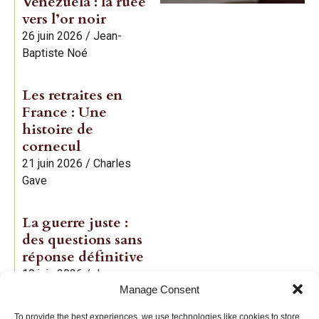
Venezuela : la ruée
vers l’or noir
26 juin 2026
/
Jean-
Baptiste Noé
Les retraites en
France : Une
histoire de
cornecul
21 juin 2026
/
Charles
Gave
La guerre juste :
des questions sans
réponse définitive
19 juin 2026
/
Jean-
Manage Consent
Baptiste Noé
To provide the best experiences, we use technologies like cookies to store