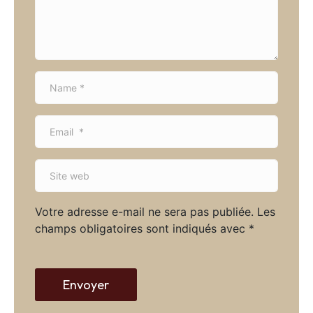
n
t
*
N
a
m
E
e
m
*
a
S
i
i
l
t
*
Votre adresse e-mail ne sera pas publiée.
Les
e
champs obligatoires sont indiqués avec
*
w
e
b
Envoyer