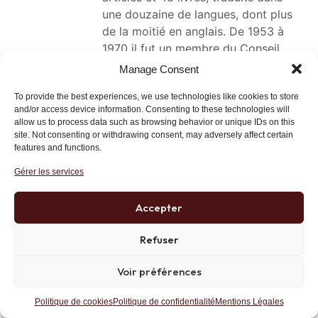
une douzaine de langues, dont plus
de la moitié en anglais. De 1953 à
1970 il fut un membre du Conseil
National de l’Eglise Protestante
Manage Consent
Réformée de France. Professeur
To provide the best experiences, we use technologies like cookies to store
d’Histoire et de Sociologie des
and/or access device information. Consenting to these technologies will
Institutions, à l’Université de
allow us to process data such as browsing behavior or unique IDs on this
Bordeaux, son oeuvre inclut des
site. Not consenting or withdrawing consent, may adversely affect certain
features and functions.
études sur les institutions médiévales
d’Europe, l’effet de la technologie
Gérer les services
moderne sur la société
contemporaine, ainsi que la théologie
Accepter
morale. Jacques Ellul fut reconnu par
des cercles académiques américains
Refuser
comme l’un des plus importants
penseurs contemporains
Voir préférences
En France (…), dit Alain Besançon,
Politique de cookies
Politique de confidentialité
Mentions Légales
l’installation de la religion du Coran