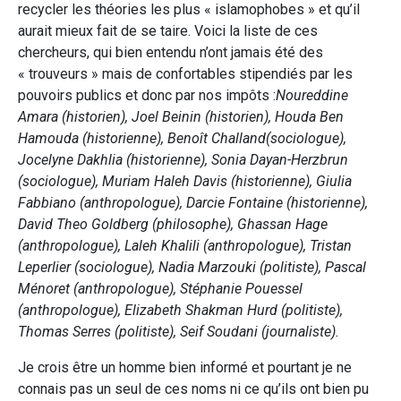
recycler les théories les plus « islamophobes » et qu’il
aurait mieux fait de se taire. Voici la liste de ces
chercheurs, qui bien entendu n’ont jamais été des
« trouveurs » mais de confortables stipendiés par les
pouvoirs publics et donc par nos impôts :
Noureddine
Amara (historien), Joel Beinin (historien), Houda Ben
Hamouda (historienne), Benoît Challand(sociologue),
Jocelyne Dakhlia (historienne), Sonia Dayan-Herzbrun
(sociologue), Muriam Haleh Davis (historienne), Giulia
Fabbiano (anthropologue), Darcie Fontaine (historienne),
David Theo Goldberg (philosophe), Ghassan Hage
(anthropologue), Laleh Khalili (anthropologue), Tristan
Leperlier (sociologue), Nadia Marzouki (politiste), Pascal
Ménoret (anthropologue), Stéphanie Pouessel
(anthropologue), Elizabeth Shakman Hurd (politiste),
Thomas Serres (politiste), Seif Soudani (journaliste).
Je crois être un homme bien informé et pourtant je ne
connais pas un seul de ces noms ni ce qu’ils ont bien pu