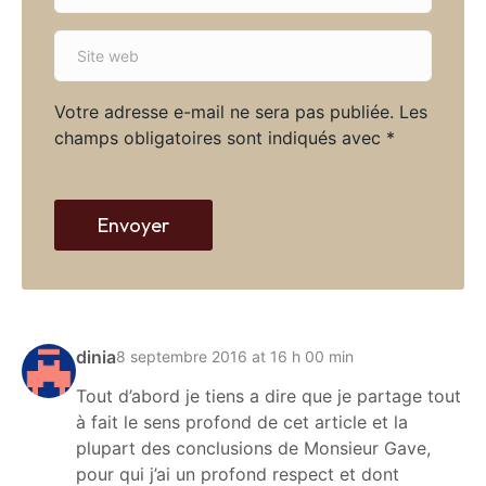
*
a
S
i
i
l
t
*
Votre adresse e-mail ne sera pas publiée.
Les
e
champs obligatoires sont indiqués avec
*
w
e
b
Envoyer
dinia
8 septembre 2016 at 16 h 00 min
Tout d’abord je tiens a dire que je partage tout
à fait le sens profond de cet article et la
plupart des conclusions de Monsieur Gave,
pour qui j’ai un profond respect et dont