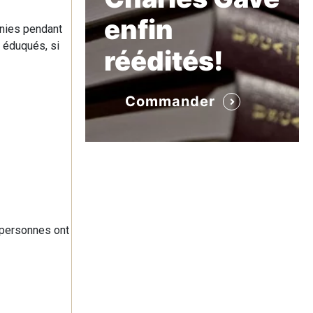
enfin
onies pendant
i éduqués, si
réédités!
Commander
e personnes ont