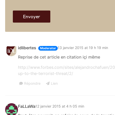
*
l
*
Envoyer
idlibertes
13 janvier 2015 at 19 h 19 min
Moderator
Reprise de cet article en citation içi même
http://www.forbes.com/sites/alejandrochafuen/20
up-to-the-terrorist-threat/2/
Répondre
Lien
FaLLaWa
12 janvier 2015 at 4 h 05 min