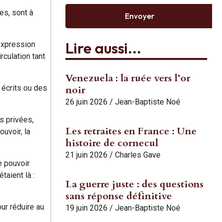
les, sont à
Envoyer
Lire aussi...
d’expression
rculation tant
Venezuela : la ruée vers l’or
 écrits ou des
noir
26 juin 2026
/
Jean-Baptiste Noé
s privées,
Les retraites en France : Une
ouvoir, la
histoire de cornecul
21 juin 2026
/
Charles Gave
e pouvoir
taient là :
La guerre juste : des questions
sans réponse définitive
ur réduire au
19 juin 2026
/
Jean-Baptiste Noé