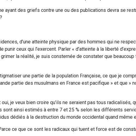
nne ayant des griefs contre une ou des publications devra se rest
 ?
 évidences, d’une atteinte physique par des hommes qui ne respec
unir ceux qui l’exercent. Parler « d’atteinte à la liberté d’expr
 grimer la réalité, je suis consternée de constater que beaucoup f
tigmatiser une partie de la population Française, ce que je com
ande partie des musulmans en France est pacifique » et que » n
oui, je veux bien croire qu’ils ne seraient pas tous radicalisés, q
 sont ainsi estimés à entre 7 et 25 % selon les différents serv
dividus dédiés à la destruction du monde occidental quand même 
rce ce que ce sont les radicaux qui tuent et force est de consta