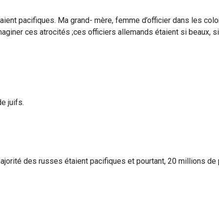
taient pacifiques. Ma grand- mère, femme d’officier dans les col
giner ces atrocités ;ces officiers allemands étaient si beaux, s
e juifs.
ajorité des russes étaient pacifiques et pourtant, 20 millions d