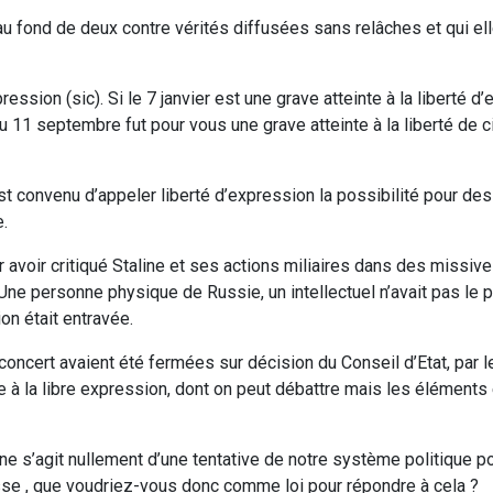
er au fond de deux contre vérités diffusées sans relâches et qui el
xpression (sic). Si le 7 janvier est une grave atteinte à la liberté 
du 11 septembre fut pour vous une grave atteinte à la liberté de ci
t convenu d’appeler liberté d’expression la possibilité pour des
e.
 avoir critiqué Staline et ses actions miliaires dans des missive
 Une personne physique de Russie, un intellectuel n’avait pas le p
ion était entravée.
concert avaient été fermées sur décision du Conseil d’Etat, par l
te à la libre expression, dont on peut débattre mais les éléments é
 s’agit nullement d’une tentative de notre système politique po
sse , que voudriez-vous donc comme loi pour répondre à cela ?