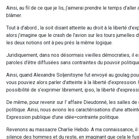
Ainsi, au fil de ce que je lis, j’aimerai prendre le temps d’all
blâmer.
Tout à d’abord , la soit disant atteinte au droit à la liberté d’e
alors j’imagine que le crash de l’avion sur les tours jumelles 
les deux notions ont à peu prés la même logique.
Juridiquement, dans nos désormais vieilles démocraties, il es
paroles d’être diffusées sans contraintes du pouvoir politiqu
Ainsi, quand Alexandre Soljenitsyne fut envoyé au goulag pour
vous pouviez alors parler d’atteinte à la liberté d’expression.
possibilité de s’exprimer librement, ipso, la liberté d’express
De même, pour revenir sur l’ affaire Dieudonné, les salles de 
politique. Ainsi, nous avions les caractérisations d’une attein
Expression publique d’une idée=contrainte politique.
Revenons au massacre Charlie Hebdo. A ma connaissance, il ne
silence des hommes et du reste, en imaginant que cela le fu