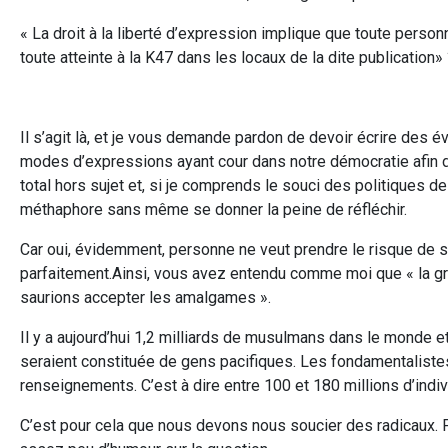
« La droit à la liberté d’expression implique que toute perso
toute atteinte à la K47 dans les locaux de la dite publication»
Il s’agit là, et je vous demande pardon de devoir écrire des
modes d’expressions ayant cour dans notre démocratie afin de p
total hors sujet et, si je comprends le souci des politiques de
méthaphore sans même se donner la peine de réfléchir.
Car oui, évidemment, personne ne veut prendre le risque de s
parfaitement.Ainsi, vous avez entendu comme moi que « la gr
saurions accepter les amalgames ».
Il y a aujourd’hui 1,2 milliards de musulmans dans le monde et 
seraient constituée de gens pacifiques. Les fondamentalistes
renseignements. C’est à dire entre 100 et 180 millions d’in
C’est pour cela que nous devons nous soucier des radicaux. Pa