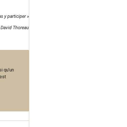
s y participer »
 David Thoreau
i qu’un
 est