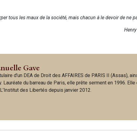
tirper tous les maux de la société, mais chacun à le devoir de ne pa
Henry
nuelle Gave
ulaire d’un DEA de Droit des AFFAIRES de PARIS II (Assas), ains
. Lauréate du barreau de Paris, elle prête serment en 1996. Elle
L’Institut des Libertés depuis janvier 2012.