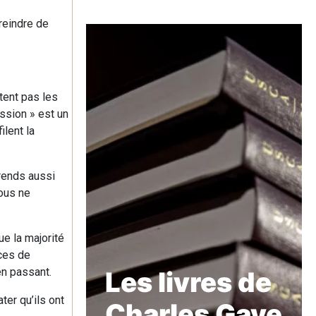
reindre de
tent pas les
ession » est un
ilent la
prends aussi
ous ne
ue la majorité
ices de
en passant.
Les livres de
ter qu’ils ont
Charles Gave