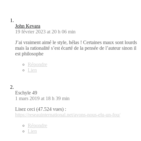
John Kevara
19 février 2023 at 20 h 06 min
J’ai vraiment aimé le style, hélas ! Certaines maux sont lourds
mais la rationalité s’est écarté de la pensée de l’auteur sinon il
est philosophe
Répondre
Lien
Eschyle 49
1 mars 2019 at 18 h 39 min
Lisez ceci (47.524 vues) :
https://reseauinternational.net/avons-nous-elu-un-fou/
Répondre
Lien