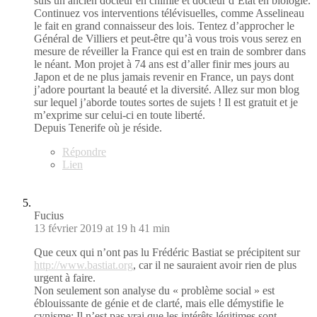
suis un ancien docteur en chimie et docteur d’Etat en biologie.
Continuez vos interventions télévisuelles, comme Asselineau
le fait en grand connaisseur des lois. Tentez d’approcher le
Général de Villiers et peut-être qu’à vous trois vous serez en
mesure de réveiller la France qui est en train de sombrer dans
le néant. Mon projet à 74 ans est d’aller finir mes jours au
Japon et de ne plus jamais revenir en France, un pays dont
j’adore pourtant la beauté et la diversité. Allez sur mon blog
sur lequel j’aborde toutes sortes de sujets ! Il est gratuit et je
m’exprime sur celui-ci en toute liberté.
Depuis Tenerife où je réside.
Répondre
Lien
Fucius
13 février 2019 at 19 h 41 min
Que ceux qui n’ont pas lu Frédéric Bastiat se précipitent sur
http://www.bastiat.org
, car il ne sauraient avoir rien de plus
urgent à faire.
Non seulement son analyse du « problème social » est
éblouissante de génie et de clarté, mais elle démystifie le
cynisme: Il n’est pas vrai que les intérêts légitimes sont