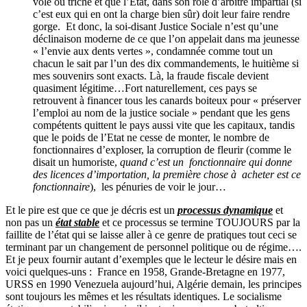
volé ou triché et que l’État, dans son rôle d’arbitre impartial (si
c’est eux qui en ont la charge bien sûr) doit leur faire rendre
gorge. Et donc, la soi-disant Justice Sociale n’est qu’une
déclinaison moderne de ce que l’on appelait dans ma jeunesse
« l’envie aux dents vertes », condamnée comme tout un
chacun le sait par l’un des dix commandements, le huitième si
mes souvenirs sont exacts. Là, la fraude fiscale devient
quasiment légitime…Fort naturellement, ces pays se
retrouvent à financer tous les canards boiteux pour « préserver
l’emploi au nom de la justice sociale » pendant que les gens
compétents quittent le pays aussi vite que les capitaux, tandis
que le poids de l’Etat ne cesse de monter, le nombre de
fonctionnaires d’exploser, la corruption de fleurir (comme le
disait un humoriste,
quand c’est un fonctionnaire qui donne
des licences d’importation, la première chose à acheter est ce
fonctionnaire
), les pénuries de voir le jour…
Et le pire est que ce que je décris est un
processus dynamique
et
non pas un
état stable
et ce processus se termine TOUJOURS par la
faillite de l’état qui se laisse aller à ce genre de pratiques tout ceci se
terminant par un changement de personnel politique ou de régime….
Et je peux fournir autant d’exemples que le lecteur le désire mais en
voici quelques-uns : France en 1958, Grande-Bretagne en 1977,
URSS en 1990 Venezuela aujourd’hui, Algérie demain, les principes
sont toujours les mêmes et les résultats identiques. Le socialisme