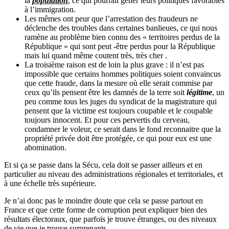
la
population
, ce qui pourrait gêner leurs politiques favorables
à l’immigration.
Les mêmes ont peur que l’arrestation des fraudeurs ne
déclenche des troubles dans certaines banlieues, ce qui nous
ramène au problème bien connu des « territoires perdus de la
République » qui sont peut -être perdus pour la République
mais lui quand même coutent très, très cher .
La troisième raison est de loin la plus grave : il n’est pas
impossible que certains hommes politiques soient convaincus
que cette fraude, dans la mesure où elle serait commise par
ceux qu’ils pensent être les damnés de la terre soit
légitime
, un
peu comme tous les juges du syndicat de la magistrature qui
pensent que la victime est toujours coupable et le coupable
toujours innocent. Et pour ces pervertis du cerveau,
condamner le voleur, ce serait dans le fond reconnaitre que la
propriété privée doit être protégée, ce qui pour eux est une
abomination.
Et si ça se passe dans la Sécu, cela doit se passer ailleurs et en
particulier au niveau des administrations régionales et territoriales, et
à une échelle très supérieure.
Je n’ai donc pas le moindre doute que cela se passe partout en
France et que cette forme de corruption peut expliquer bien des
résultats électoraux, que parfois je trouve étranges, ou des niveaux
de vie que je trouve surprenants.