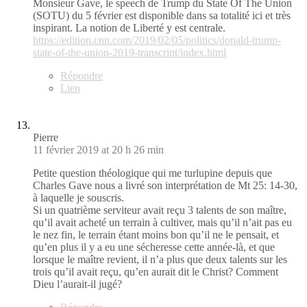
Monsieur Gave, le speech de Trump du State Of The Union
(SOTU) du 5 février est disponible dans sa totalité ici et très
inspirant. La notion de Liberté y est centrale.
https://edition.cnn.com/2019/02/05/politics/donald-trump-
state-of-the-union-2019-transcript/index.html
Répondre
Lien
Pierre
11 février 2019 at 20 h 26 min
Petite question théologique qui me turlupine depuis que
Charles Gave nous a livré son interprétation de Mt 25: 14-30,
à laquelle je souscris.
Si un quatrième serviteur avait reçu 3 talents de son maître,
qu’il avait acheté un terrain à cultiver, mais qu’il n’ait pas eu
le nez fin, le terrain étant moins bon qu’il ne le pensait, et
qu’en plus il y a eu une sécheresse cette année-là, et que
lorsque le maître revient, il n’a plus que deux talents sur les
trois qu’il avait reçu, qu’en aurait dit le Christ? Comment
Dieu l’aurait-il jugé?