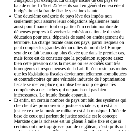
Singapour par exemple. La charge fiscale de ces pays se
balade entre 15 % et 25 % et ils sont en général en excèdent
budgétaire et la fraude fiscale y est inexistante.
Une deuxième catégorie de pays lève des impôts non
seulement pour assurer leurs obligations régaliennes mais
aussi pour financer tout ou partie d’un certain nombre de
dépenses propres à favoriser la cohésion nationale du style
éducation pour tous, dépensés de santé ou aménagement du
territoire. La charge fiscale dans ces pays, parmi lesquels on
peut compter les grandes démocraties du nord de l’Europe
sera de ce fait beaucoup plus élevée que dans le premier cas,
mais force est de constater que la population supporte assez
bien cette pression dans la mesure ou les sociétés sont très
homogènes et respectueuses de la Loi. Il n’en reste pas moins
que les législations fiscales deviennent tellement compliquées
et contradictoires qu’une véritable industrie de l’optimisation
fiscale se met en place qui utilise beaucoup de gens très
compétents a des taches qui ne paraissent pas bien
intéressantes. Le fraude fiscale apparait…
Et enfin, un certain nombre de pays ont bâti des systèmes qui
cherchent à« promouvoir la justice sociale », qui est à la
justice ce que la musique militaire est à la musique. L’idée de
base de ceux qui parlent de justice sociale est le concept
Marxiste que la richesse est un gâteau à taille fixe et que si
certains ont une trop grosse part de ce gâteau, c’est qu’ils ont