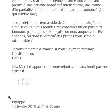
économique, mais qui me tienne informé tout en faisant
preuve d’une certaine honnêteté intellectuelle, une forme
d’impartialité ou tout du moins d’un parti pris annoncé (Ce
qui semble rare).
Je suis déjà un lecteur assidu de Contrepoint, mais j’aurai
aimé savoir si vous pouviez me conseiller un ou plusieurs
journaux papier, presse Française ou non, auquel vous êtes
abonnés, ou dont la véracité des propos vous semble
raisonnable ?
Je vous remercie d’avance si vous voyez ce message,
Cordialement,
Louis.
(Ps: Merci d’apporter une note réjouissante aux lundi par vos
articles!)
Répondre
Lien
Philippe
12 février 2019 at 21 h 33 min