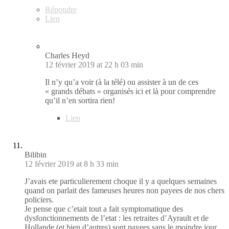
Répondre
Lien
Charles Heyd
12 février 2019 at 22 h 03 min
Il n’y qu’a voir (à la télé) ou assister à un de ces
« grands débats » organisés ici et là pour comprendre
qu’il n’en sortira rien!
Lien
Bilibin
12 février 2019 at 8 h 33 min
J’avais ete particulierement choque il y a quelques semaines
quand on parlait des fameuses heures non payees de nos chers
policiers.
Je pense que c’etait tout a fait symptomatique des
dysfonctionnements de l’etat : les retraites d’Ayrault et de
Hollande (et bien d’autres) sont payees sans le moindre jour