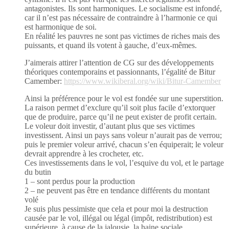
antagonistes. Ils sont harmoniques. Le socialisme est infondé,
car il n’est pas nécessaire de contraindre à l’harmonie ce qui
est harmonique de soi.
En réalité les pauvres ne sont pas victimes de riches mais des
puissants, et quand ils votent à gauche, d’eux-mêmes.
J’aimerais attirer l’attention de CG sur des développements
théoriques contemporains et passionnants, l’égalité de Bitur
Camember:
https://www.wikiberal.org/wiki/Bitur-Camember
Ainsi la préférence pour le vol est fondée sur une superstition.
La raison permet d’exclure qu’il soit plus facile d’extorquer
que de produire, parce qu’il ne peut exister de profit certain.
Le voleur doit investir, d’autant plus que ses victimes
investissent. Ainsi un pays sans voleur n’aurait pas de verrou;
puis le premier voleur arrivé, chacun s’en équiperait; le voleur
devrait apprendre à les crocheter, etc.
Ces investissements dans le vol, l’esquive du vol, et le partage
du butin
1 – sont perdus pour la production
2 – ne peuvent pas être en tendance différents du montant
volé
Je suis plus pessimiste que cela et pour moi la destruction
causée par le vol, illégal ou légal (impôt, redistribution) est
supérieure, à cause de la jalousie, la haine sociale.