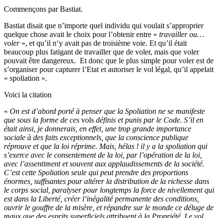
Commençons par Bastiat.
Bastiat disait que n’importe quel individu qui voulait s’approprier
quelque chose avait le choix pour l’obtenir entre «
travailler ou…
voler
», et qu’il n‘y avait pas de troisième voie. Et qu’il était
beaucoup plus fatigant de travailler que de voler, mais que voler
pouvait être dangereux. Et donc que le plus simple pour voler est de
s’organiser pour capturer l’Etat et autoriser le vol légal, qu’il appelait
« spoliation ».
Voici la citation
«
On est d’abord porté à penser que la Spoliation ne se manifeste
que sous la forme de ces
vols
définis et punis par le Code. S’il en
était ainsi, je donnerais, en effet, une trop grande importance
sociale à des faits exceptionnels, que la conscience publique
réprouve et que la loi réprime. Mais, hélas ! il y a la spoliation qui
s’exerce avec le consentement de la loi, par l’opération de la loi,
avec l’assentiment et souvent aux applaudissements de la société.
C’est cette Spoliation seule qui peut prendre des proportions
énormes, suffisantes pour altérer la distribution de la richesse dans
le corps social, paralyser pour longtemps la force de nivellement qui
est dans la Liberté, créer l’inégalité permanente des conditions,
ouvrir le gouffre de la misère, et répandre sur le monde ce déluge de
maux que des esprits superficiels attribuent à la Propriété. Le vol