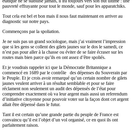
étatique ne se stabilise jamais, il ira toujours vers son but ultime : une
pauvreté effrayante pour tout le monde, sauf pour les apparatchiks.
Tout cela est bel et bon mais il nous faut maintenant en arriver au
diagnostic sur notre pays.
Commençons par la spoliation.
Je ne suis pas un grand sociologue, mais j’ai vraiment l’impression
que si les gens se collent des gilets jaunes sur le dos le samedi, ce
n’est pas pour aller à la chasse ou éviter de se faire écraser sur les
routes mais bien parce qu’ils en ont assez d’être spoliés.
Et je voudrais rappeler ici que la Démocratie Britannique a
commencé en 1689 par le contrôle des dépenses du Souverain par
le Peuple. Et je crois avoir remarqué qu’un certain nombre de gilets
jaunes veulent arriver à un résultat semblable et pour se faire
réclament non seulement un audit des dépensés de l’état pour
comprendre exactement où va leur argent mais aussi un referendum
d’initiative citoyenne pour pouvoir voter sur la façon dont cet argent
allait être dépensé dans le futur.
Tant il est certain qu’une grande partie du peuple de France est
convaincu qu’il est l’objet d’un vol organisé, ce en quoi ils ont
parfaitement raison.