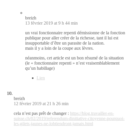
breizh
13 février 2019 at 9 h 44 min
un vrai fonctionnaire repenti démissionne de la fonction
publique pour aller créer de la richesse, tant il lui est
insupportable d’être un parasite de la nation.
mais il y a loin de la coupe aux lèvres.
néanmoins, cet article est un bon résumé de la situation
(le « fonctionnaire repenti » n’est vraisemblablement
qu’un habillage)
Lien
breizh
12 février 2019 at 21 h 26 min
cela n’est pas prêt de changer :
https://blog.travailler-en-
suisse.ch/02/2019/referendum-dinitiative-citoyenne-pourquoi-
les-gilets-jaunes-ne-lobtiendront-jamais.html