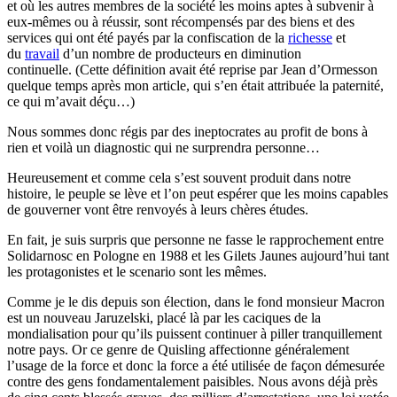
et où les autres membres de la société les moins aptes à subvenir à
eux-mêmes ou à réussir, sont récompensés par des biens et des
services qui ont été payés par la confiscation de la
richesse
et
du
travail
d’un nombre de producteurs en diminution
continuelle. (Cette définition avait été reprise par Jean d’Ormesson
quelque temps après mon article, qui s’en était attribuée la paternité,
ce qui m’avait déçu…)
Nous sommes donc régis par des ineptocrates au profit de bons à
rien et voilà un diagnostic qui ne surprendra personne…
Heureusement et comme cela s’est souvent produit dans notre
histoire, le peuple se lève et l’on peut espérer que les moins capables
de gouverner vont être renvoyés à leurs chères études.
En fait, je suis surpris que personne ne fasse le rapprochement entre
Solidarnosc en Pologne en 1988 et les Gilets Jaunes aujourd’hui tant
les protagonistes et le scenario sont les mêmes.
Comme je le dis depuis son élection, dans le fond monsieur Macron
est un nouveau Jaruzelski, placé là par les caciques de la
mondialisation pour qu’ils puissent continuer à piller tranquillement
notre pays. Or ce genre de Quisling affectionne généralement
l’usage de la force et donc la force a été utilisée de façon démesurée
contre des gens fondamentalement paisibles. Nous avons déjà près