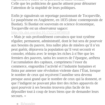
Celle que les politiciens de gauche attisent pour détourner
l’attention de la stupidité de leurs politiques.
Enfin je signalerais un reportage passionnant de Tocqueville,
Le paupérisme en Angleterre, en 1835 (donc contemporain de
Bastiat). Si Bastiat est souverain en science économique,
Tocqueville est un observateur sagace:
http://dx.doi.org/doi:10.1522/24850018
« Mais je suis profondément convaincu que tout système
régulier, permanent, administratif, dont le but sera de pourvoir
aux besoins du pauvre, fera naître plus de misères qu’il n’en
peut guérir, dépravera la population qu’il veut secourir et
consoler, réduira avec le temps les riches à n’être que les
fermiers des pauvres, tarira les sources de l’épargne, arrêtera
l’accumulation des capitaux, comprimera l’essor du
commerce, engourdira l’activité et l’industrie humaines et
finira par amener une révolution violente dans l’État, lorsque
le nombre de ceux qui reçoivent l’aumône sera devenu
presque aussi grand que le nombre de ceux qui la donnent, et
que l’indigent ne pouvant plus tirer des riches appauvris de
quoi pourvoir à ses besoins trouvera plus facile de les
dépouiller tout à coup de leurs biens que de demander leurs
secours. «
Répondre