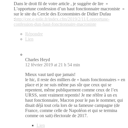
Dans le droit fil de votre article , je suggére de lire »
L’opportune confession d’un haut fonctionnaire macroniste »
sur le site du Cercle des Economistes de Didier Dufau
:
http://cee.e-toile.fr/index.cfm/2019/2/11/Lopportune-
confession-dun-haut-fonctionnaire-macroniste
Répondre
Lien
Charles Heyd
12 février 2019 at 21 h 54 min
Mieux vaut tard que jamais!
le hic, il reste des milliers de « hauts fonctionnaires » en
place et je ne suis même pas sûr que ceux qui se
repentent, même publiquement comme ceux de l’ex
URSS, sont vraiment repentis! Je me réfère à un ex
haut fonctionnaire, Macron pour le pas le nommer, qui
disait déjà tout cela lors de sa fameuse campagne (de
France, comme celle de Napoléon et qui se termina
comme on sait) électorale de 2017.
Lien