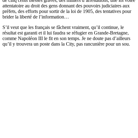
de cinq cents blessés graves, des milliers d’arrestations, une loi votée
attentatoire au droit des gens donnant des pouvoirs judiciaires aux
préfets, des efforts pour sortir de la loi de 1905, des tentatives pour
brider la liberté de l’information…
S’il veut que les français se fâchent vraiment, qu’il continue, le
résultat est garanti et il lui faudra se réfugier en Grande-Bretagne,
comme Napoléon III le fit en son temps. Je ne doute pas d’ailleurs
qu’il y trouvera un poste dans la City, pas rancunière pour un sou.