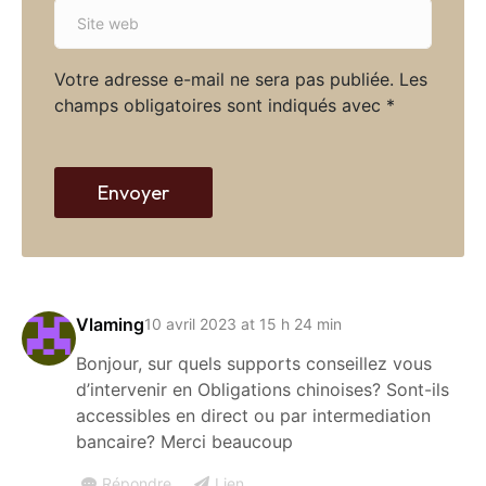
S
i
i
l
t
*
Votre adresse e-mail ne sera pas publiée.
Les
e
champs obligatoires sont indiqués avec
*
w
e
b
Envoyer
Vlaming
10 avril 2023 at 15 h 24 min
Bonjour, sur quels supports conseillez vous
d’intervenir en Obligations chinoises? Sont-ils
accessibles en direct ou par intermediation
bancaire? Merci beaucoup
Répondre
Lien