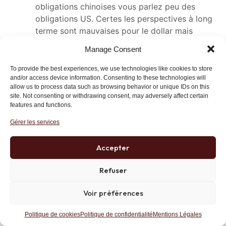
obligations chinoises vous parlez peu des
obligations US. Certes les perspectives à long
terme sont mauvaises pour le dollar mais
l’Europe va avoir besoin de beaucoup dollars
Manage Consent
pour son gaz, son pétrole et ses armes. Si
certaines régions se dé-dollarisent l’Europe se
To provide the best experiences, we use technologies like cookies to store
re-dollarise à tout va !
and/or access device information. Consenting to these technologies will
allow us to process data such as browsing behavior or unique IDs on this
Les taux courts (4 mois) sont à 4% et la Fed
site. Not consenting or withdrawing consent, may adversely affect certain
n’en a visiblement pas fini même si certains
features and functions.
veulent déjà voir l’inflation terrassées aux US.
Gérer les services
Répondre
Lien
Accepter
Refuser
Rolland Pomaret
14 novembre 2022 at 15 h 12 min
Voir préférences
Merci pour cet exercice d’honnêteté
intellectuelle
Politique de cookies
Politique de confidentialité
Mentions Légales