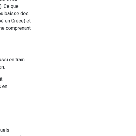
). Ce que
/ou baisse des
sé en Grèce) et
t ne comprenant
ussi en train
on.
it
s en
quels