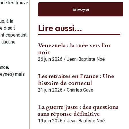
ence les trouve
Envoyer
p, à la
Lire aussi...
e disait
font cependant
s aucune
Venezuela : la ruée vers l’or
noir
26 juin 2026
/
Jean-Baptiste Noé
ance,
Keynes) mais
Les retraites en France : Une
histoire de cornecul
21 juin 2026
/
Charles Gave
La guerre juste : des questions
sans réponse définitive
19 juin 2026
/
Jean-Baptiste Noé