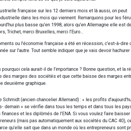
ustrielle française sur les 12 derniers mois et là aussi, on peut
ndustrielle dans les mois qui viennent. Remarquons pour les fér
jourd’hui plus basse qu’en 1998, alors qu’en Allemagne elle est d
rs, Trichet, merci Bruxelles, merci l’Euro…
oments ou l’économie française a été en récession, c’est-à-dire 
nnée sur l’autre. Tout semble indiquer que je vais devoir hachurer
 pourquoi cela aurait-il de l’importance ? Bonne question, et la 
sse des marges des sociétés et que cette baisse des marges ent
e deuxième graphique.
de Schmidt (ancien chancelier Allemand) : « les profits d’aujourd’h
 demain » se vérifie dans tous les temps et dans tous les pays
 finances et les diplômés de l’ENA. Si vous voulez faire baisser 
epreneurs (mais pas automatiquement aux sociétés du CAC 40), c
parce qu’elle sait que dans un monde où les entrepreneurs sont p