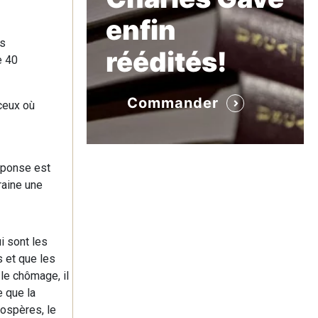
enfin
us
réédités!
e 40
Commander
ceux où
réponse est
raine une
ui sont les
 et que les
le chômage, il
e que la
rospères, le