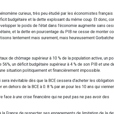
énomène curieux, très peu étudié par les économistes français :
icit budgétaire et la dette explosant du même coup. Et donc, c
développer le poids de l’état dans l’économie augmente sans ces
étaire, et la dette en pourcentage du PIB ne cesse de monter 
iétisons lentement mais surement, mais heureusement Gorbatche
n taux de chômage supérieur à 10 % de la population active, un poi
 56%, un déficit budgétaire supérieur à 4 % de son PIB et une d
une situation politiquement et financièrement impossible.
ui sera inévitable dès que la BCE cessera d’acheter les obligatio
r en dehors de la BCE à 0. 8 % par an pour les 10 ans qui viennen
e face à une crise financière qui ne peut pas ne pas avoir des
 la France de respecter ses engagements de limitation de la det