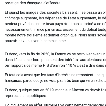
prestige des énarques s’effondre.
Et quand les marges des sociétés baissent, il se passe un ph
chômage augmente, les dépenses de l’état augmentent, le déf
secteur privé dans notre beau pays n’est pas autorisé à se 
nécessairement financé par un accroissement du déficit budg
montre notre troisième et dernier graphique. Nous nous sov
pouvoir, et va sauver le communisme.
Et donc, vers la fin de 2020, la France va se retrouver avec u
dans l’économie-hors paiement des intérêts- aux alentours de
par rapport à ce même PIB d’environ 110 % c’est à dire dans 
Et tout cela avant que les taux d’intérêts ne remontent… ce q
françaises parce que je ne vois pas très bien qui va en achete
Et donc, quelque part en 2019, monsieur Macron va devoir fair
répercussions politiques.
Politiquement en effet, Bruxelles va certainement demander à