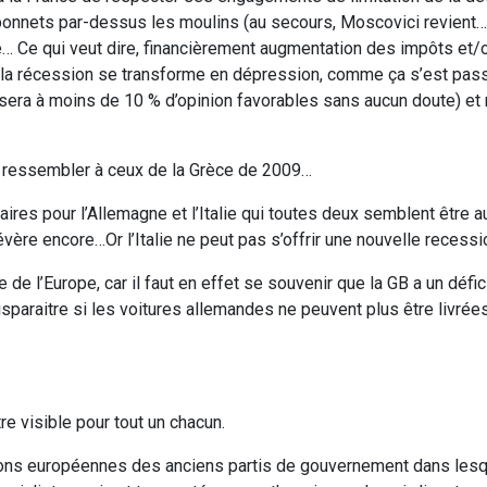
rs bonnets par-dessus les moulins (au secours, Moscovici revient…
e… Ce qui veut dire, financièrement augmentation des impôts et
ue la récession se transforme en dépression, comme ça s’est pas
il sera à moins de 10 % d’opinion favorables sans aucun doute) e
t ressembler à ceux de la Grèce de 2009…
aires pour l’Allemagne et l’Italie qui toutes deux semblent être a
vère encore…Or l’Italie ne peut pas s’offrir une nouvelle recessi
de l’Europe, car il faut en effet se souvenir que la GB a un défic
isparaitre si les voitures allemandes ne peuvent plus être livrée
e visible pour tout un chacun.
ions européennes des anciens partis de gouvernement dans les