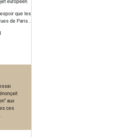
ojet européen.
’espoir que les
 rues de Paris…
l
 essai
énonçait
en” aux
tes ces
.