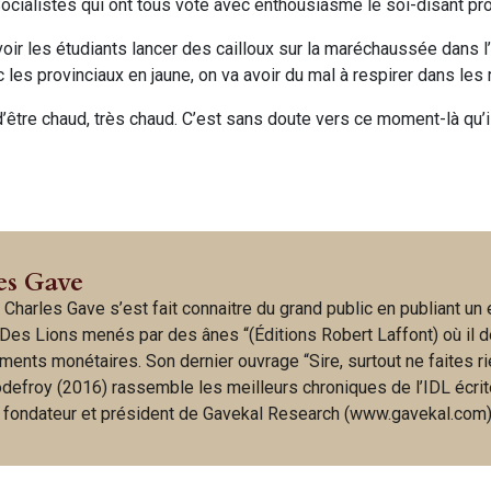
 Socialistes qui ont tous voté avec enthousiasme le soi-disant pr
voir les étudiants lancer des cailloux sur la maréchaussée dans l
 les provinciaux en jaune, on va avoir du mal à respirer dans les
d’être chaud, très chaud. C’est sans doute vers ce moment-là qu’i
es Gave
 Charles Gave s’est fait connaitre du grand public en publiant un
Des Lions menés par des ânes “(Éditions Robert Laffont) où il d
ments monétaires. Son dernier ouvrage “Sire, surtout ne faites ri
odefroy (2016) rassemble les meilleurs chroniques de l’IDL écri
t fondateur et président de Gavekal Research (www.gavekal.com)