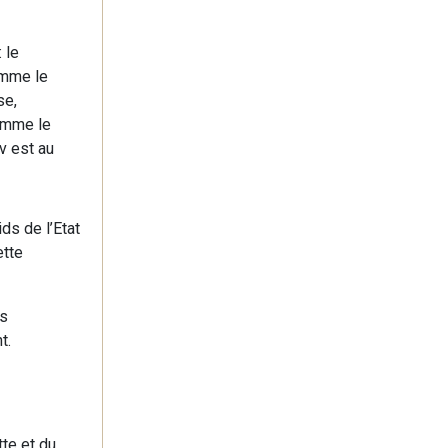
 le
omme le
se,
comme le
v est au
ds de l’Etat
ette
ns
t.
te et du