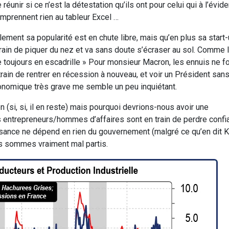
unir si ce n’est la détestation qu’ils ont pour celui qui à l’évid
comprennent rien au tableur Excel …
ent sa popularité est en chute libre, mais qu’en plus sa start-u
train de piquer du nez et va sans doute s’écraser au sol. Comme l
e toujours en escadrille » Pour monsieur Macron, les ennuis ne 
ain de rentrer en récession à nouveau, et voir un Président san
 économique très grave me semble un peu inquiétant.
n (si, si, il en reste) mais pourquoi devrions-nous avoir une
s entrepreneurs/hommes d’affaires sont en train de perdre confi
sance ne dépend en rien du gouvernement (malgré ce qu’en dit 
us sommes vraiment mal partis.