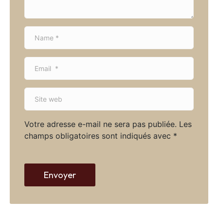
*
N
a
m
E
e
m
*
a
S
i
i
l
t
*
Votre adresse e-mail ne sera pas publiée.
Les
e
champs obligatoires sont indiqués avec
*
w
e
b
Envoyer