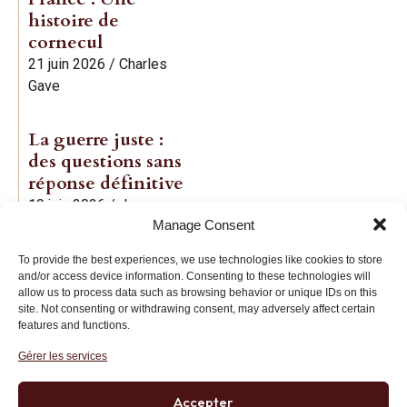
histoire de
cornecul
21 juin 2026
/
Charles
Gave
La guerre juste :
des questions sans
réponse définitive
19 juin 2026
/
Jean-
Manage Consent
Baptiste Noé
To provide the best experiences, we use technologies like cookies to store
and/or access device information. Consenting to these technologies will
allow us to process data such as browsing behavior or unique IDs on this
site. Not consenting or withdrawing consent, may adversely affect certain
features and functions.
Gérer les services
Institut des Libertés
27 bis rue Copernic, 75116, Paris
Accepter