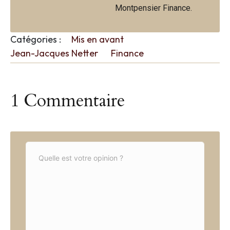
Montpensier Finance.
Catégories :
Mis en avant
Jean-Jacques Netter
Finance
1 Commentaire
C
o
m
m
e
n
t