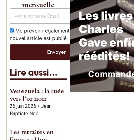
mensuelle
Les livres 
Charles
Me prévenir également dès qu’un
nouvel article est publié
Gave enfin
Envoyer
réédités!
Lire aussi...
Commande
Venezuela : la ruée
vers l’or noir
26 juin 2026
/
Jean-
Baptiste Noé
Les retraites en
France : Une