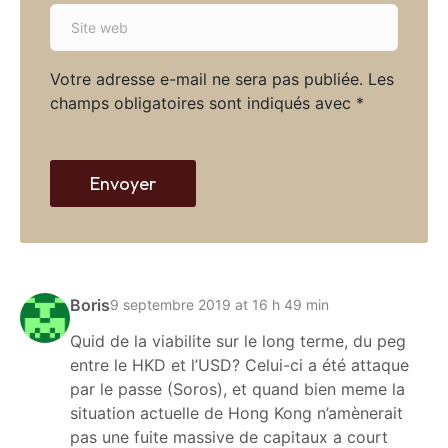
S
i
i
l
t
*
Votre adresse e-mail ne sera pas publiée.
Les
e
champs obligatoires sont indiqués avec
*
w
e
b
Envoyer
Boris
9 septembre 2019 at 16 h 49 min
Quid de la viabilite sur le long terme, du peg
entre le HKD et l’USD? Celui-ci a été attaque
par le passe (Soros), et quand bien meme la
situation actuelle de Hong Kong n’amènerait
pas une fuite massive de capitaux a court