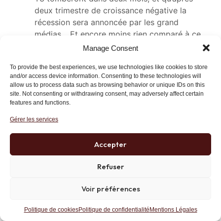
deux trimestre de croissance négative la
récession sera annoncée par les grand
médias… Et encore moins rien comparé à ce
qui ce passera probablement en cas de
Manage Consent
panique bancaire (Bank Run) italiens ou
To provide the best experiences, we use technologies like cookies to store
allemands. Pour détourner la phrase d’un poilu
and/or access device information. Consenting to these technologies will
dans Bataille de la Marne: La crise de vingt
allow us to process data such as browsing behavior or unique IDs on this
sera une rosée comparée au déluge que sera
site. Not consenting or withdrawing consent, may adversely affect certain
features and functions.
la dépression de 2020 (si elle n’arrive pas au
T4 2019).
Gérer les services
Les 50% par an qu’à pris l’or entre 2009 et
2011 apparaitront comme pathétique par
Accepter
rapport aux gains que réaliseront les petits
malins qui ont investis dans l’affreuse relique
Refuser
comme disait Keynes.
Pour ceux qui veulent investir n’ayez crainte.
Voir préférences
La différence entre l’achat en magasin ayant
Politique de cookies
Politique de confidentialité
Mentions Légales
pignon sur rue et le cours est de seulement