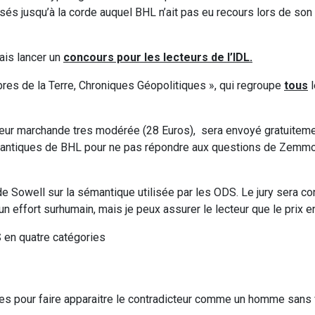
sés jusqu’à la corde auquel BHL n’ait pas eu recours lors de so
ais lancer un
concours pour les lecteurs de l’IDL.
bres de la Terre, Chroniques Géopolitiques », qui regroupe
tous
l
 valeur marchande tres modérée (28 Euros), sera envoyé gratuitem
émantiques de BHL pour ne pas répondre aux questions de Zemmou
de Sowell sur la sémantique utilisée par les ODS. Le jury sera co
ffort surhumain, mais je peux assurer le lecteur que le prix en
 en quatre catégories
stes pour faire apparaitre le contradicteur comme un homme sans 