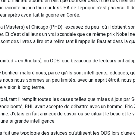
it de brillantes études en tant que boursier dans l’une des meille
s raconte aujourd’hui sur les USA de l’époque n’est pas vrai. Il d
eur après avoir fait la guerre en Corée.
ia (Masters) et Chicago (PHD) -excusez du peu- où il obtient so
r. Et c’est d’ailleurs un vrai scandale que ce même prix Nobel ne 
ont des livres à lire et à relire tant il rappelle Bastiat dans la qu
 anointed » en Anglais), ou ODS, que beaucoup de lecteurs ont adop
 bonheur malgré nous, parce qu’ils sont intelligents, éduqués, g
que nous nous sommes un peu limités, avec un esprit étroit, nous
e vision à long terme.
pal, tant il remplit toutes les cases telles que mises à jour par 
 grande bonté, BHL avait accepté de débattre avec un homme, Éri
nne. J’étais en fait anxieux de savoir où se situait le beau et le v
une si grande intelligence.
s a fait une typologie des astuces qu’utilisent les ODS lors d’une