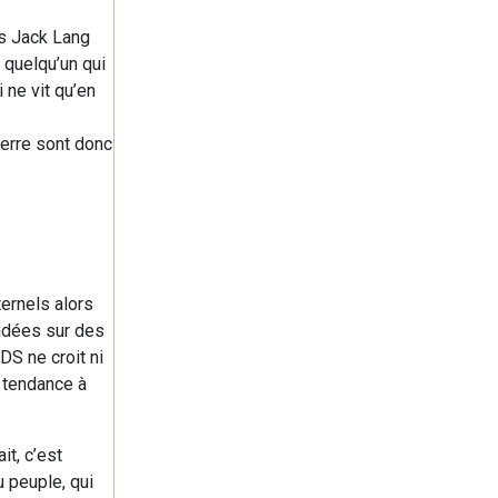
es Jack Lang
 quelqu’un qui
 ne vit qu’en
uerre sont donc
ernels alors
ndées sur des
DS ne croit ni
e tendance à
it, c’est
u peuple, qui