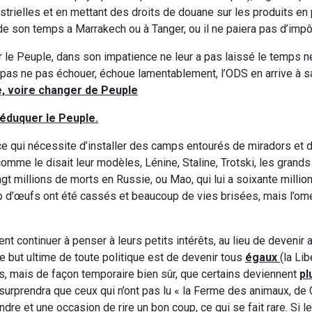
strielles et en mettant des droits de douane sur les produits e
de son temps a Marrakech ou à Tanger, ou il ne paiera pas d’imp
car le Peuple, dans son impatience ne leur a pas laissé le temps 
ut pas ne pas échouer, échoue lamentablement, l’ODS en arrive à s
le, voire changer de Peuple
éduquer le Peuple.
e qui nécessite d’installer des camps entourés de miradors et 
omme le disait leur modèles, Lénine, Staline, Trotski, les grand
ingt millions de morts en Russie, ou Mao, qui lui a soixante milli
p d’œufs ont été cassés et beaucoup de vies brisées, mais l’ome
t continuer à penser à leurs petits intérêts, au lieu de devenir a
e but ultime de toute politique est de devenir tous
égaux
(la Lib
is, mais de façon temporaire bien sûr, que certains deviennent
pl
 surprendra que ceux qui n’ont pas lu « la Ferme des animaux, de
dre et une occasion de rire un bon coup, ce qui se fait rare. Si l