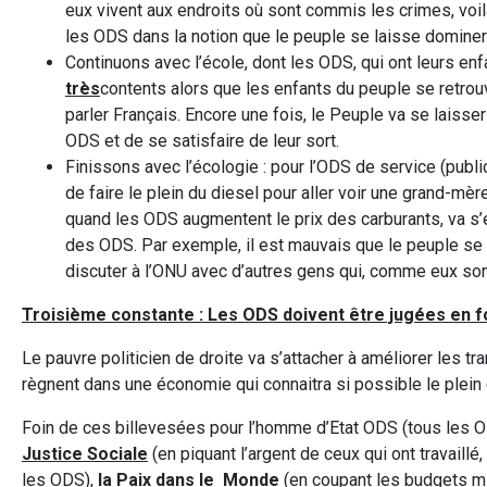
eux vivent aux endroits où sont commis les crimes, voila
les ODS dans la notion que le peuple se laisse domine
Continuons avec l’école, dont les ODS, qui ont leurs enfa
très
contents alors que les enfants du peuple se retro
parler Français. Encore une fois, le Peuple va se laisser
ODS et de se satisfaire de leur sort.
Finissons avec l’écologie : pour l’ODS de service (public
de faire le plein du diesel pour aller voir une grand-mèr
quand les ODS augmentent le prix des carburants, va s’
des ODS. Par exemple, il est mauvais que le peuple se
discuter à l’ONU avec d’autres gens qui, comme eux so
Troisième constante : Les ODS doivent être jugées en fon
Le pauvre politicien de droite va s’attacher à améliorer les tr
règnent dans une économie qui connaitra si possible le plein em
Foin de ces billevesées pour l’homme d’Etat ODS (tous les ODS
Justice Sociale
(en piquant l’argent de ceux qui ont travaillé
les ODS),
la Paix dans le Monde
(en coupant les budgets mil