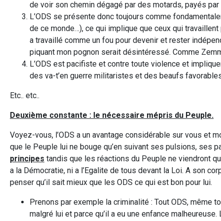
de voir son chemin dégagé par des motards, payés par 
L’ODS se présente donc toujours comme fondamentalemen
de ce monde…), ce qui implique que ceux qui travaillent
a travaillé comme un fou pour devenir et rester indépen
piquant mon pognon serait désintéressé. Comme Zemmou
L’ODS est pacifiste et contre toute violence et implique
des va-t’en guerre militaristes et des beaufs favorables
Etc.. etc..
Deuxième constante : le nécessaire mépris du Peuple.
Voyez-vous, l’ODS a un avantage considérable sur vous et mo
que le Peuple lui ne bouge qu’en suivant ses pulsions, ses 
principes
tandis que les réactions du Peuple ne viendront q
a la Démocratie, ni a l’Egalite de tous devant la Loi. A son co
penser qu’il sait mieux que les ODS ce qui est bon pour lui.
Prenons par exemple la criminalité : Tout ODS, même to
malgré lui et parce qu’il a eu une enfance malheureuse. 