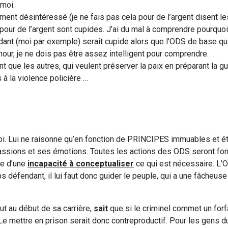
moi.
t désintéressé (je ne fais pas cela pour de l’argent disent l
 pour de l’argent sont cupides. J’ai du mal à comprendre pourquoi
dant (moi par exemple) serait cupide alors que l’ODS de base qui
r, je ne dois pas être assez intelligent pour comprendre.
nt que les autres, qui veulent préserver la paix en préparant la g
 à la violence policière …
i. Lui ne raisonne qu’en fonction de PRINCIPES immuables et ét
passions et ses émotions. Toutes les actions des ODS seront fo
ue d’une
incapacité à conceptualiser
ce qui est nécessaire. L’O
rps défendant, il lui faut donc guider le peuple, qui a une fâcheus
ut au début de sa carrière,
sait
que si le criminel commet un forfa
Le mettre en prison serait donc contreproductif. Pour les gens d