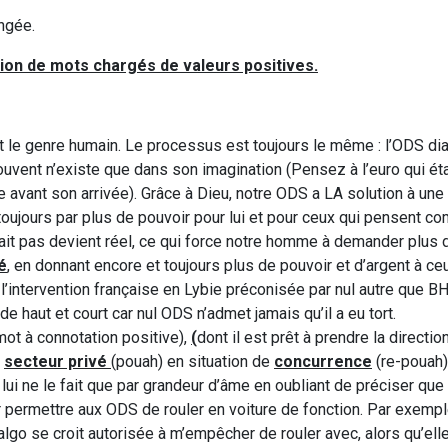
ngée.
tion de mots chargés de valeurs positives.
t le genre humain. Le processus est toujours le même : l’ODS di
 souvent n’existe que dans son imagination (Pensez à l’euro qui éta
e avant son arrivée). Grâce à Dieu, notre ODS a LA solution à une 
oujours par plus de pouvoir pour lui et pour ceux qui pensent co
stait pas devient réel, ce qui force notre homme à demander plus 
é
, en donnant encore et toujours plus de pouvoir et d’argent à ce
l’intervention française en Lybie préconisée par nul autre que BH
e haut et court car nul ODS n’admet jamais qu’il a eu tort.
mot à connotation positive),
(
dont il est prêt à prendre la directio
e
secteur privé
(pouah) en situation de
concurrence
(re-pouah)
e lui ne le fait que par grandeur d’âme en oubliant de préciser qu
r permettre aux ODS de rouler en voiture de fonction. Par exemp
go se croit autorisée à m’empêcher de rouler avec, alors qu’elle