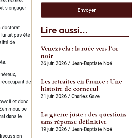
ures écoles
oit s’engager
Envoyer
Lire aussi...
n doctorat
lui ait pas été
alité de
Venezuela : la ruée vers l’or
noir
té.
26 juin 2026
/
Jean-Baptiste Noé
énéreux,
Les retraites en France : Une
 préoccupant de
histoire de cornecul
21 juin 2026
/
Charles Gave
Sowell et donc
c Zemmour, se
La guerre juste : des questions
rai dans le
sans réponse définitive
19 juin 2026
/
Jean-Baptiste Noé
 discussion