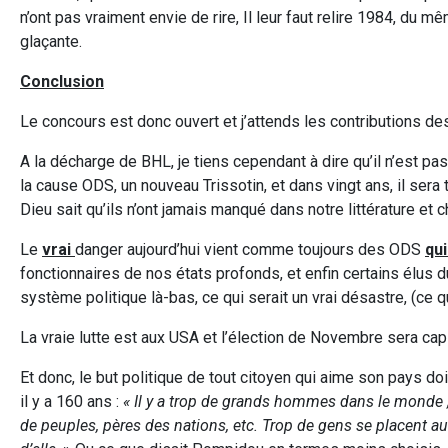
n’ont pas vraiment envie de rire, Il leur faut relire 1984, du m
glaçante.
Conclusion
Le concours est donc ouvert et j’attends les contributions de
A la décharge de BHL, je tiens cependant à dire qu’il n’est pas a
la cause ODS, un nouveau Trissotin, et dans vingt ans, il sera
Dieu sait qu’ils n’ont jamais manqué dans notre littérature et 
Le
vrai
danger aujourd’hui vient comme toujours des ODS
qui
fonctionnaires de nos états profonds, et enfin certains élus
système politique là-bas, ce qui serait un vrai désastre, (ce 
La vraie lutte est aux USA et l’élection de Novembre sera capi
Et donc, le but politique de tout citoyen qui aime son pays do
il y a 160 ans :
« Il y a trop de grands hommes dans le monde ; i
de peuples, pères des nations, etc. Trop de gens se placent au