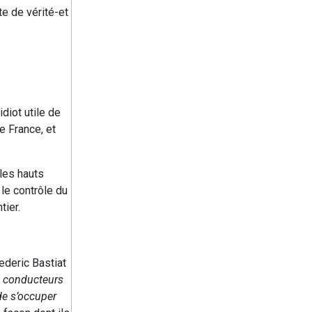
te de vérité-et
idiot utile de
e France, et
 les hauts
le contrôle du
tier.
ederic Bastiat
s, conducteurs
de s’occuper