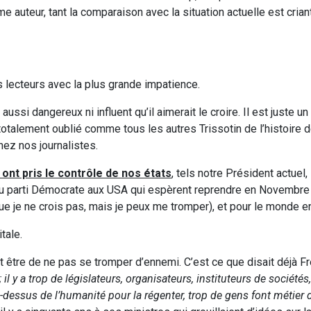
ême auteur, tant la comparaison avec la situation actuelle est crian
s lecteurs avec la plus grande impatience.
ussi dangereux ni influent qu’il aimerait le croire. Il est juste un 
 totalement oublié comme tous les autres Trissotin de l’histoire d
chez nos journalistes.
 ont pris le contrôle de nos états
, tels notre Président actuel,
 du parti Démocrate aux USA qui espèrent reprendre en Novembre 
que je ne crois pas, mais je peux me tromper), et pour le monde en
tale.
it être de ne pas se tromper d’ennemi. C’est ce que disait déjà Fr
l y a trop de législateurs, organisateurs, instituteurs de société
-dessus de l’humanité pour la régenter, trop de gens font métier 