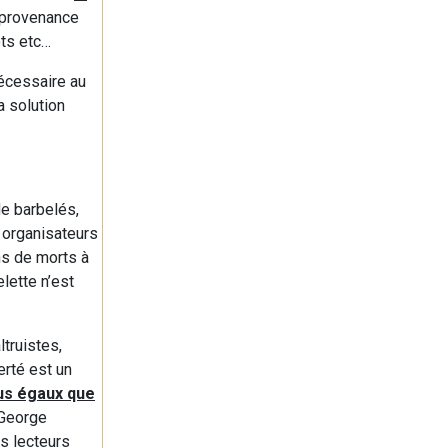
n provenance
ôts etc…
nécessaire au
a solution
de barbelés,
s organisateurs
ons de morts à
lette n’est
ltruistes,
erté est un
us égaux que
 George
es lecteurs