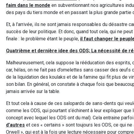
faim dans le monde
en subventionnant nos agricultures indu
des pays du tiers monde et en passant la plus grande partie 
Et, à l’arrivée, ils ne sont jamais responsables du désastre 
succès de leur politique. Et donc, quand tout cela, qui ne pe
finale : le problème étant le peuple,
il faut changer le peup
Quatrième et dernière idee des ODS; La nécessité de ré
Malheureusement, cela suppose la rééducation des esprits, c
car, hélas, on ne fait pas d’omelettes sans casser des œufs c
de la liquidation des koulaks et de la famine qui fit plus de v
son bilan. En général, on constate à chaque fois que beaucou
jamais arrivée sur la table.
Et tout cela à cause de ces salopards de sans-dents qui veulen
comme les ODS, qui pourtant s’échinent à leur expliquer que l
concept avec lequel les ODS ont du mal). Cela entraine parfo
d’autres
et ces « certains » sont toujours les ODS, ce qui ne
Orwell », qui est à la fois une lecture nécessaire pour compren