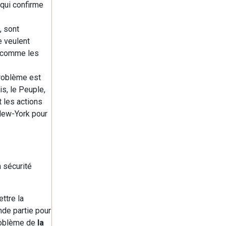
 qui confirme
, sont
e veulent
re comme les
 problème est
is, le Peuple,
 les actions
 New-York pour
a sécurité
ttre la
ande partie pour
problème de
la