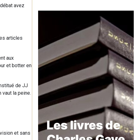
n débat avez
es articles
ent aux
r et botter en
nstitué de JJ
 vaut la peine.
Les livres de
vision et sans
Charles Gave