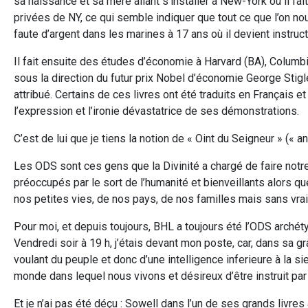
sa naissance et sa mère allant s’installer à New-York où il fa
privées de NY, ce qui semble indiquer que tout ce que l’on nou
faute d’argent dans les marines à 17 ans où il devient instruct
Il fait ensuite des études d’économie à Harvard (BA), Columb
sous la direction du futur prix Nobel d’économie George Stigle
attribué. Certains de ces livres ont été traduits en Français et s
l’expression et l’ironie dévastatrice de ses démonstrations.
C’est de lui que je tiens la notion de « Oint du Seigneur » («
Les ODS sont ces gens que la Divinité a chargé de faire notre
préoccupés par le sort de l’humanité et bienveillants alors 
nos petites vies, de nos pays, de nos familles mais sans vrai
Pour moi, et depuis toujours, BHL a toujours été l’ODS archéty
Vendredi soir à 19 h, j’étais devant mon poste, car, dans sa
voulant du peuple et donc d’une intelligence inferieure à la sie
monde dans lequel nous vivons et désireux d’être instruit par 
Et je n’ai pas été déçu : Sowell dans l’un de ses grands livre