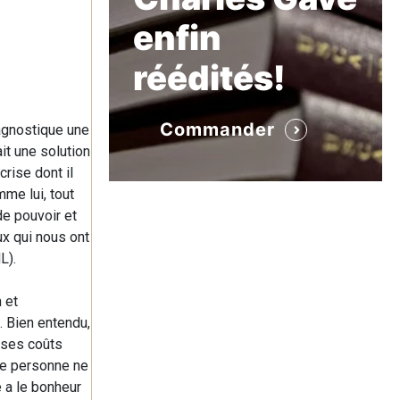
enfin
réédités!
Commander
agnostique une
it une solution
crise dont il
mme lui, tout
de pouvoir et
ux qui nous ont
L).
n et
. Bien entendu,
e ses coûts
le personne ne
 a le bonheur