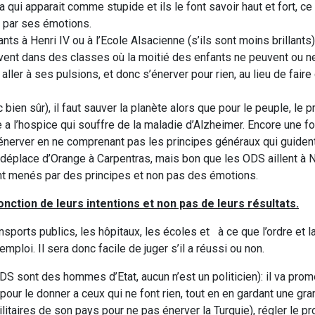
 qui apparait comme stupide et ils le font savoir haut et fort, ce
r par ses émotions.
nts à Henri IV ou à l’Ecole Alsacienne (s’ils sont moins brillants)
uvent dans des classes où la moitié des enfants ne peuvent ou n
 aller à ses pulsions, et donc s’énerver pour rien, au lieu de fai
 bien sûr), il faut sauver la planète alors que pour le peuple, le
e a l’hospice qui souffre de la maladie d’Alzheimer. Encore une fo
énerver en ne comprenant pas les principes généraux qui guident
 déplace d’Orange à Carpentras, mais bon que les ODS aillent à
nt menés par des principes et non pas des émotions.
ction de leurs intentions et non pas de leurs résultats.
ansports publics, les hôpitaux, les écoles et à ce que l’ordre et l
ploi. Il sera donc facile de juger s’il a réussi ou non.
 sont des hommes d’Etat, aucun n’est un politicien): il va prome
, pour le donner a ceux qui ne font rien, tout en en gardant une gr
itaires de son pays pour ne pas énerver la Turquie), régler le 