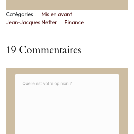
Catégories :
Mis en avant
Jean-Jacques Netter
Finance
19 Commentaires
C
o
m
m
e
n
t
*