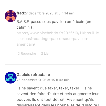
fred
27 décembre 2025 at 6 h 14 min
B.A.S.F. passe sous pavillon américain (en
catimini) :
https://www.oisehebdo.fr/2025/10/11/breuil-le-
sec-basf-coatings-passe-sous-pavillon-
americain/
Répondre
Lien
Gaulois refractaire
26 décembre 2025 at 15 h 03 min
Ils ne savent que taxer, taxer, taxer ; ils ne
savent rien faire d’autre et cela augmente leur
pouvoir. Ils ont tout détruit. Vivement qu’ils
disparaissent dans les poubelles de l’Histoire !