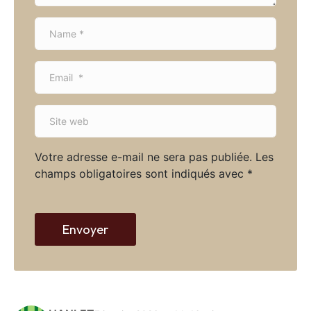
N
a
m
E
e
m
*
a
S
i
i
l
t
*
Votre adresse e-mail ne sera pas publiée.
Les
e
champs obligatoires sont indiqués avec
*
w
e
b
Envoyer