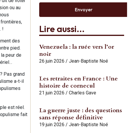
 dit de voter
ssion ou au
Envoyer
 nous
frontières,
Lire aussi...
 !
ement des
Venezuela : la ruée vers l’or
ontre pied.
noir
 la peur de
26 juin 2026
/
Jean-Baptiste Noé
ériel…
s? Pas grand
Les retraites en France : Une
lisme a-t-il
histoire de cornecul
populismes
21 juin 2026
/
Charles Gave
le est réel.
La guerre juste : des questions
populisme fait
sans réponse définitive
19 juin 2026
/
Jean-Baptiste Noé