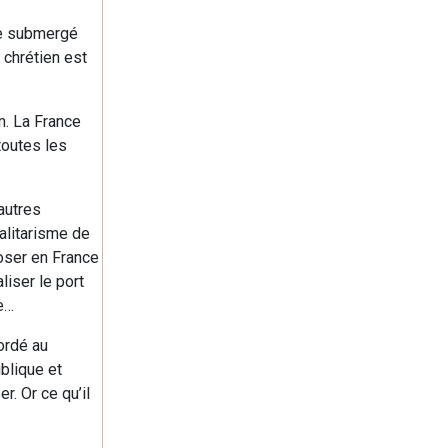
re submergé
u chrétien est
m. La France
toutes les
’autres
talitarisme de
poser en France
liser le port
e…
ordé au
blique et
r. Or ce qu’il