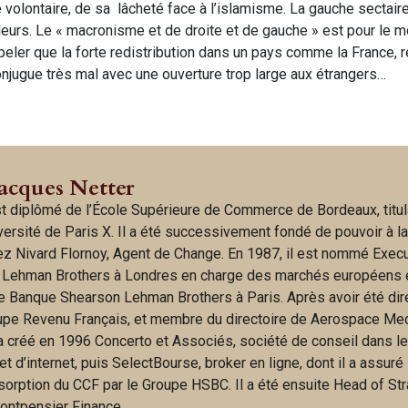
é volontaire, de sa lâcheté face à l’islamisme. La gauche sectaire 
valeurs. Le « macronisme et de droite et de gauche » est pour le
appeler que la forte redistribution dans un pays comme la France, 
njugue très mal avec une ouverture trop large aux étrangers…
Jacques Netter
t diplômé de l’École Supérieure de Commerce de Bordeaux, titul
iversité de Paris X. Il a été successivement fondé de pouvoir à l
hez Nivard Flornoy, Agent de Change. En 1987, il est nommé Exec
 Lehman Brothers à Londres en charge des marchés européens 
e Banque Shearson Lehman Brothers à Paris. Après avoir été dir
upe Revenu Français, et membre du directoire de Aerospace Me
 a créé en 1996 Concerto et Associés, société de conseil dans l
 d’internet, puis SelectBourse, broker en ligne, dont il a assuré 
bsorption du CCF par le Groupe HSBC. Il a été ensuite Head of St
ontpensier Finance.