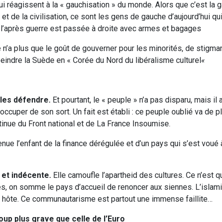
i réagissent à la « gauchisation » du monde. Alors que c’est la 
et de la civilisation, ce sont les gens de gauche d’aujourd’hui q
 l’après guerre est passée à droite avec armes et bagages
n’a plus que le goût de gouverner pour les minorités, de stigman
eindre la Suède en « Corée du Nord du libéralisme culturel
«
 les défendre.
Et pourtant, le « peuple » n’a pas disparu, mais il a 
ccuper de son sort. Un fait est établi : ce peuple oublié va de p
tinue du Front national et de La France Insoumise.
enue l’enfant de la finance dérégulée et d’un pays qui s’est voué 
 et indécente.
Elle camoufle l’apartheid des cultures. Ce n’est 
es, on somme le pays d’accueil de renoncer aux siennes. L’isla
ays hôte. Ce communautarisme est partout une immense faillite…
coup plus grave que celle de l’Euro