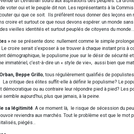
venue un Léviathan sourd aux aspirations des peuples. La droite
 de voter oui et le peuple dit non. Les représentants à la Commi
couter qui que ce soit. Ils préfèrent nous donner des leçons en
s croire et surtout ce que nous devons espérer: un monde sans 
 des vieilles identités et surtout peuplés de citoyens du monde….
tes »
ne se présente donc nullement comme le simple prolong
. Le croire serait s’exposer à se trouver à chaque instant pris à c
nt démographique, le populisme joue sur le désir de sécurité et
 immatériel, c’est-à-dire un « style de vie», aussi bien que mat
Orban, Beppe Grillo
, tous régulièrement qualifiés de populiste
 critique des élites suffit-elle à définir le populisme? Le popu
at démocratique ou au contraire leur répondre pied à pied? Les 
i semble aujourd’hui, plus que jamais, à la peine.
de sa légitimité
. A ce moment là, le risque de sécession du peup
pouvoir reviendra aux marchés. Tout le problème est que le mot 
vitalisés, piégés…