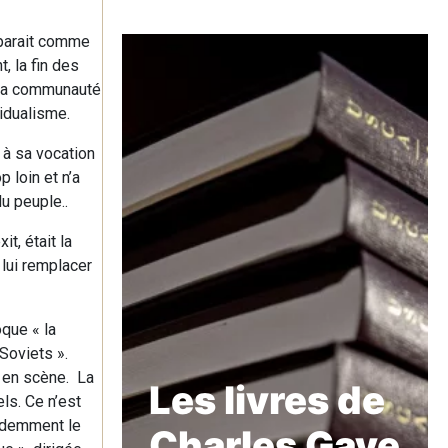
pparait comme
, la fin des
e la communauté
vidualisme.
 à sa vocation
 loin et n’a
u peuple..
t, était la
 lui remplacer
oque « la
Soviets ».
e en scène. La
Les livres de
ls. Ce n’est
videmment le
Charles Gave