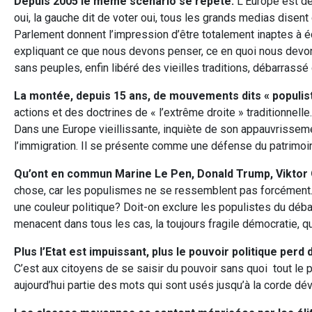
Depuis 2005 le même scénario se répète.
L’Europe est de
oui, la gauche dit de voter oui, tous les grands medias disent
Parlement donnent l’impression d’être totalement inaptes à é
expliquant ce que nous devons penser, ce en quoi nous devon
sans peuples, enfin libéré des vieilles traditions, débarrassé
La montée, depuis 15 ans, de mouvements dits « populis
actions et des doctrines de « l’extrême droite » traditionnelle
Dans une Europe vieillissante, inquiète de son appauvrisseme
l’immigration. Il se présente comme une défense du patrimoine
Qu’ont en commun Marine Le Pen, Donald Trump, Viktor 
chose, car les populismes ne se ressemblent pas forcément. La
une couleur politique? Doit-on exclure les populistes du déb
menacent dans tous les cas, la toujours fragile démocratie, qu
Plus l’Etat est impuissant, plus le pouvoir politique perd 
C’est aux citoyens de se saisir du pouvoir sans quoi tout le 
aujourd’hui partie des mots qui sont usés jusqu’à la corde dé