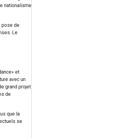
 le nationalisme
e pose de
onses. Le
dance» et
ture avec un
de grand projet
res de
lus que la
lectuels se