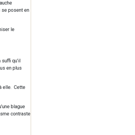
gauche
ui se posent en
iser le
suffi qu’il
lus en plus
à elle. Cette
qu’une blague
misme contraste