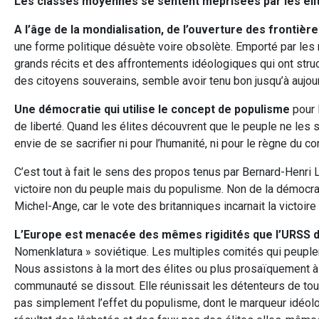
Les classes moyennes se sentent méprisées par les éli
A l’âge de la mondialisation, de l’ouverture des frontièr
une forme politique désuète voire obsolète. Emporté par les
grands récits et des affrontements idéologiques qui ont stru
des citoyens souverains, semble avoir tenu bon jusqu’à aujourd
Une démocratie qui utilise le concept de populisme
pour 
de liberté. Quand les élites découvrent que le peuple ne les sui
envie de se sacrifier ni pour l’humanité, ni pour le règne du 
C’est tout à fait le sens des propos tenus par Bernard-Henri L
victoire non du peuple mais du populisme. Non de la démocrat
Michel-Ange, car le vote des britanniques incarnait la victoi
L’Europe est menacée des mêmes rigidités que l’URSS d
Nomenklatura » soviétique. Les multiples comités qui peuplent 
Nous assistons à la mort des élites ou plus prosaïquement à 
communauté se dissout. Elle réunissait les détenteurs de tous
pas simplement l’effet du populisme, dont le marqueur idéolo