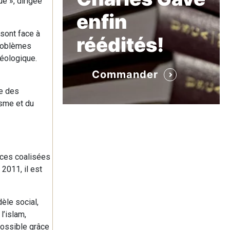
e », dirigée
enfin
sont face à
réédités!
problèmes
éologique.
Commander
te des
isme et du
orces coalisées
2011, il est
èle social,
l’islam,
 possible grâce