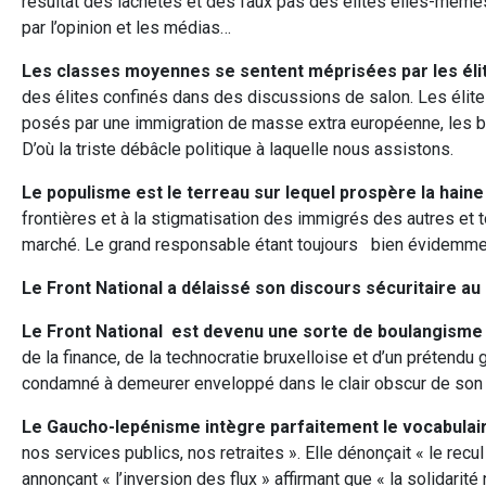
résultat des lâchetés et des faux pas des élites elles-mêmes.
par l’opinion et les médias…
Les classes moyennes se sentent méprisées par les él
des élites confinés dans des discussions de salon. Les élite
posés par une immigration de masse extra européenne, les b
D’où la triste débâcle politique à laquelle nous assistons.
Le populisme est le terreau sur lequel prospère la haine
frontières et à la stigmatisation des immigrés des autres et
marché. Le grand responsable étant toujours bien évidemment
Le Front National a délaissé son discours sécuritaire au
Le Front National est devenu une sorte de boulangisme
de la finance, de la technocratie bruxelloise et d’un prétend
condamné à demeurer enveloppé dans le clair obscur de son amb
Le Gaucho-lepénisme intègre parfaitement le vocabulair
nos services publics, nos retraites ». Elle dénonçait « le recul 
annonçant « l’inversion des flux » affirmant que « la solidarit