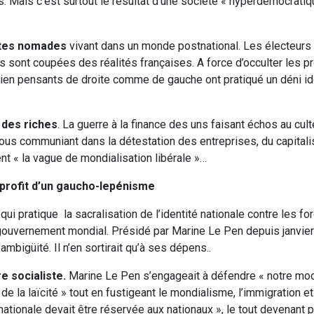
 Mais c’est surtout le résultat d’une société « hyperdémocratiqu
ites nomades
vivant dans un monde postnational. Les électeurs 
s sont coupées des réalités françaises. A force d’occulter les 
ien pensants de droite comme de gauche ont pratiqué un déni id
 des riches
. La guerre à la finance des uns faisant échos au cul
 tous communiant dans la détestation des entreprises, du capital
 « la vague de mondialisation libérale »…
 profit d’un gaucho-lepénisme
qui pratique la sacralisation de l’identité nationale contre les f
u gouvernement mondial. Présidé par Marine Le Pen depuis janvier 
igüité. Il n’en sortirait qu’à ses dépens..
e socialiste.
Marine Le Pen s’engageait à défendre « notre mod
de la laïcité » tout en fustigeant le mondialisme, l’immigration et 
é nationale devait être réservée aux nationaux », le tout devenant