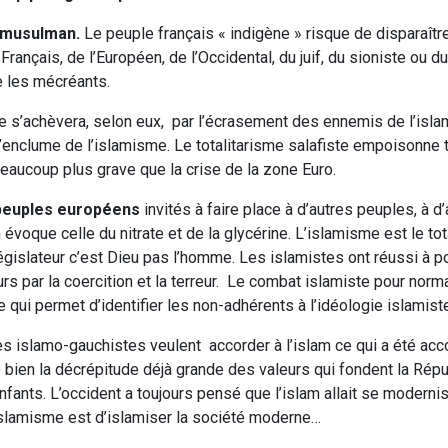
o-musulman.
Le peuple français « indigène » risque de disparaît
rançais, de l’Européen, de l’Occidental, du juif, du sioniste ou d
e les mécréants.
Elle s’achèvera, selon eux, par l’écrasement des ennemis de l’isla
 l’enclume de l’islamisme. Le totalitarisme salafiste empoisonne 
beaucoup plus grave que la crise de la zone Euro.
 peuples européens
invités à faire place à d’autres peuples, à d
 évoque celle du nitrate et de la glycérine. L’islamisme est le to
 législateur c’est Dieu pas l’homme. Les islamistes ont réussi à 
leurs par la coercition et la terreur. Le combat islamiste pour norma
qui permet d’identifier les non-adhérents à l’idéologie islamist
es islamo-gauchistes veulent accorder à l’islam ce qui a été acc
 bien la décrépitude déjà grande des valeurs qui fondent la Répu
fants. L’occident a toujours pensé que l’islam allait se modernise
 l’islamisme est d’islamiser la société moderne…