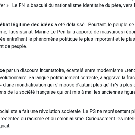
e fer ». Le FN a basculé du nationalisme identitaire du père, vers
débat légitime des idées
a été délaissé. Pourtant, le peuple s
sme, l’assistanat. Marine Le Pen lui a apporté de mauvaises rép
lée entraînant le phénomène politique le plus important et le plus
nt de peuple.
nce
par un discours incantatoire, écartelé entre modernisme «ten
olutionnaire. Sa langue politiquement correcte, a aggravé la frac
d’une mondialisation qui s’impose d’autant plus qu’il n’y a plus 
ons de la société française qui ont mis à mal les anciennes figu
ocialiste a fait une révolution sociétale. Le PS ne représentant p
résentes du racisme et du colonialisme. Curieusement les intel
nait.