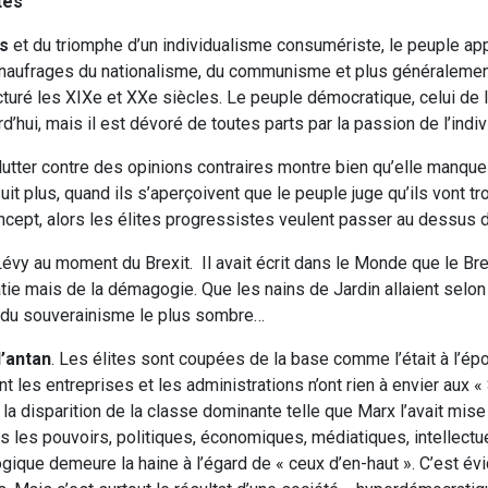
tes
es
et du triomphe d’un individualisme consumériste, le peuple a
 naufrages du nationalisme, du communisme et plus généralement
cturé les XIXe et XXe siècles. Le peuple démocratique, celui d
’hui, mais il est dévoré de toutes parts par la passion de l’indi
lutter contre des opinions contraires montre bien qu’elle manque
t plus, quand ils s’aperçoivent que le peuple juge qu’ils vont trop
concept, alors les élites progressistes veulent passer au dessus d
évy au moment du Brexit. Il avait écrit dans le Monde que le Brexi
ie mais de la démagogie. Que les nains de Jardin allaient selon
re du souverainisme le plus sombre…
’antan
. Les élites sont coupées de la base comme l’était à l’ép
les entreprises et les administrations n’ont rien à envier aux « 
la disparition de la classe dominante telle que Marx l’avait mis
 les pouvoirs, politiques, économiques, médiatiques, intellectue
gique demeure la haine à l’égard de « ceux d’en-haut ». C’est é