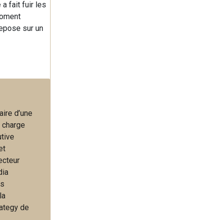
a fait fuir les
 moment
repose sur un
aire d’une
a charge
utive
et
ecteur
dia
es
la
rategy de