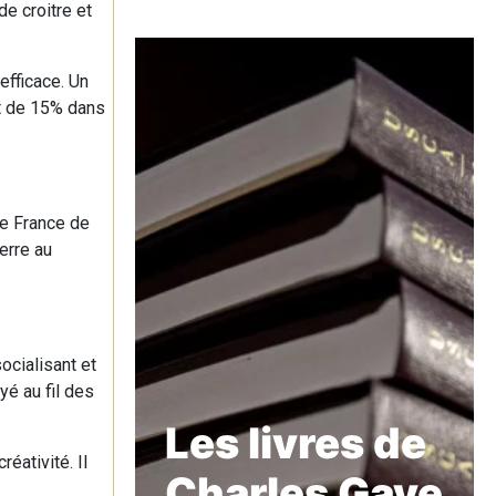
e croitre et
efficace. Un
et de 15% dans
de France de
erre au
ocialisant et
yé au fil des
Les livres de
éativité. Il
Charles Gave