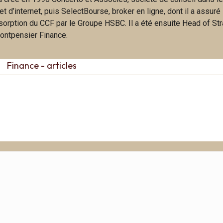
 d’internet, puis SelectBourse, broker en ligne, dont il a assuré 
bsorption du CCF par le Groupe HSBC. Il a été ensuite Head of St
ontpensier Finance.
Finance - articles