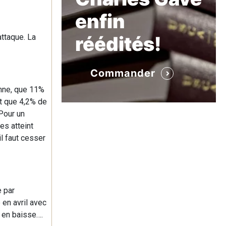
enfin
attaque. La
réédités!
Commander
enne, que 11%
nt que 4,2% de
Pour un
es atteint
il faut cesser
e par
 en avril avec
 en baisse….