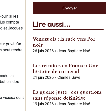
Envoyer
jouir si les
Lire aussi...
clus compte
nd et Jacques
Venezuela : la ruée vers l’or
eur privé. On
noir
n peut rendre
26 juin 2026
/
Jean-Baptiste Noé
Les retraites en France : Une
histoire de cornecul
année en
21 juin 2026
/
Charles Gave
bution, des
La guerre juste : des questions
sans réponse définitive
le vicieux dont
19 juin 2026
/
Jean-Baptiste Noé