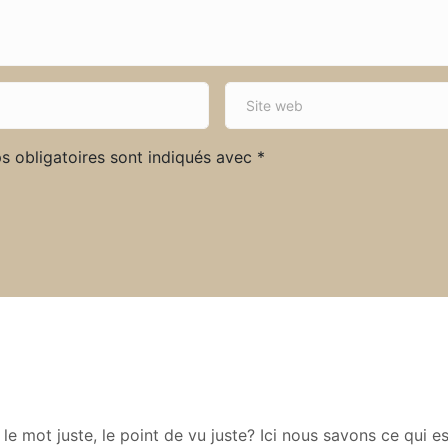
S
i
t
s obligatoires sont indiqués avec
*
e
w
e
b
e mot juste, le point de vu juste? Ici nous savons ce qui e