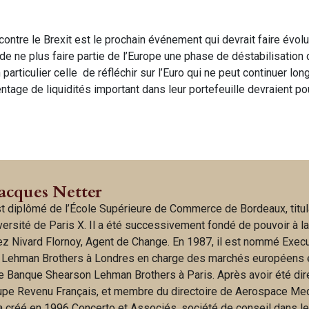
 contre le Brexit est le prochain événement qui devrait faire évol
t de ne plus faire partie de l’Europe une phase de déstabilisatio
articulier celle de réfléchir sur l’Euro qui ne peut continuer l
entage de liquidités important dans leur portefeuille devraient po
Jacques Netter
t diplômé de l’École Supérieure de Commerce de Bordeaux, titul
iversité de Paris X. Il a été successivement fondé de pouvoir à l
hez Nivard Flornoy, Agent de Change. En 1987, il est nommé Exec
 Lehman Brothers à Londres en charge des marchés européens 
e Banque Shearson Lehman Brothers à Paris. Après avoir été dir
upe Revenu Français, et membre du directoire de Aerospace Me
 a créé en 1996 Concerto et Associés, société de conseil dans l