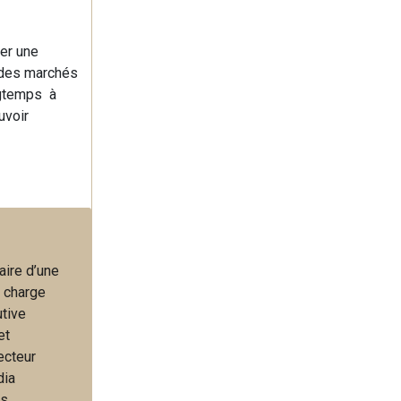
uer une
n des marchés
ongtemps à
uvoir
aire d’une
a charge
utive
et
ecteur
dia
es