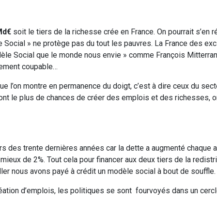
 Md€
soit le tiers de la richesse crée en France. On pourrait s’en ré
 Social » ne protège pas du tout les pauvres. La France des ex
èle Social que le monde nous envie » comme François Mitterra
lement coupable…
e l’on montre en permanence du doigt, c’est à dire ceux du sect
t le plus de chances de créer des emplois et des richesses, o
urs des trente dernières années car la dette a augmenté chaque 
eux de 2%. Tout cela pour financer aux deux tiers de la redistri
iller nous avons payé à crédit un modèle social à bout de souffle.
création d’emplois, les politiques se sont fourvoyés dans un cerc