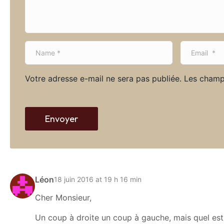
t
*
N
E
a
m
m
a
Votre adresse e-mail ne sera pas publiée.
Les champ
e
i
*
l
*
Envoyer
Léon
18 juin 2016 at 19 h 16 min
Cher Monsieur,
Un coup à droite un coup à gauche, mais quel est l