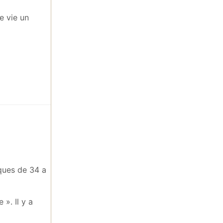
e vie un
ques de 34 a
». Il y a