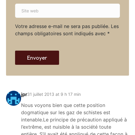
a
S
i
i
l
t
*
Votre adresse e-mail ne sera pas publiée.
Les
e
champs obligatoires sont indiqués avec
*
w
e
b
Envoyer
jpr
31 juillet 2013 at 9 h 17 min
Nous voyons bien que cette position
dogmatique sur les gaz de schistes est
intenable.Le principe de précaution appliqué à
l’extrême, est nuisible à la société toute
entière. S’il avait été appliqué de cette façon à