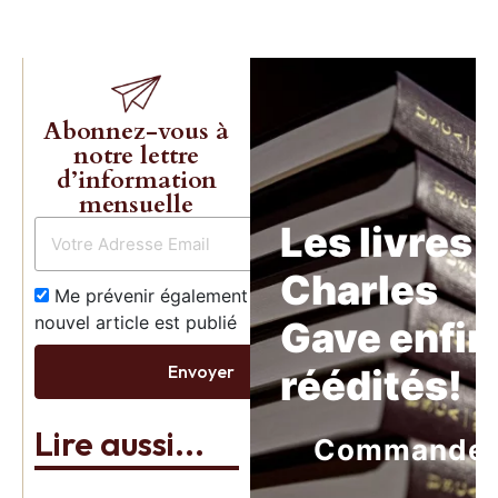
Abonnez-vous à
notre lettre
d’information
mensuelle
Les livres 
Charles
Me prévenir également dès qu’un
nouvel article est publié
Gave enfin
Envoyer
réédités!
Lire aussi...
Commande