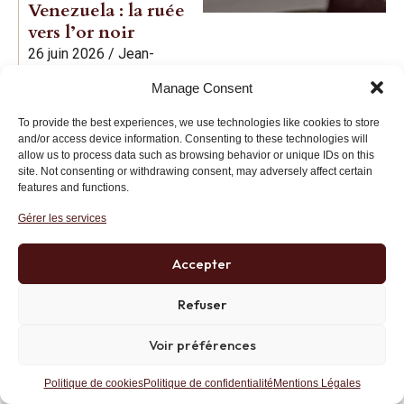
Venezuela : la ruée
vers l’or noir
26 juin 2026
/
Jean-
Baptiste Noé
Manage Consent
Les retraites en
To provide the best experiences, we use technologies like cookies to store
and/or access device information. Consenting to these technologies will
France : Une
allow us to process data such as browsing behavior or unique IDs on this
histoire de
site. Not consenting or withdrawing consent, may adversely affect certain
cornecul
features and functions.
21 juin 2026
/
Charles
Gérer les services
Gave
Accepter
La guerre juste :
Refuser
des questions sans
réponse définitive
Voir préférences
19 juin 2026
/
Jean-
Baptiste Noé
Politique de cookies
Politique de confidentialité
Mentions Légales