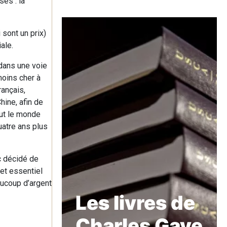
ses : la
 sont un prix)
ale.
 dans une voie
moins cher à
rançais,
hine, afin de
out le monde
uatre ans plus
c décidé de
et essentiel
eaucoup d’argent
Les livres de
Charles Gave