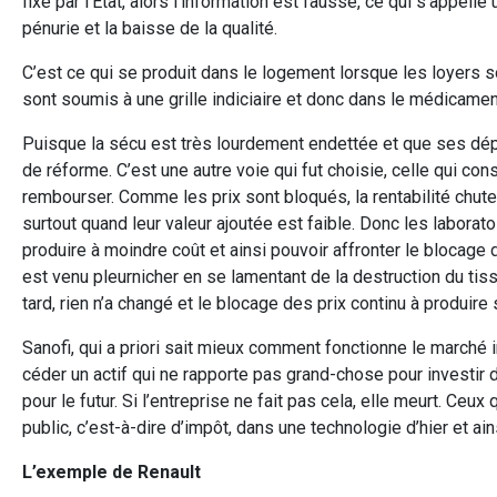
fixé par l’État, alors l’information est fausse, ce qui s’appe
pénurie et la baisse de la qualité.
C’est ce qui se produit dans le logement lorsque les loyers so
sont soumis à une grille indiciaire et donc dans le médicament
Puisque la sécu est très lourdement endettée et que ses dépe
de réforme. C’est une autre voie qui fut choisie, celle qui co
rembourser. Comme les prix sont bloqués, la rentabilité chute
surtout quand leur valeur ajoutée est faible. Donc les labora
produire à moindre coût et ainsi pouvoir affronter le blocage 
est venu pleurnicher en se lamentant de la destruction du ti
tard, rien n’a changé et le blocage des prix continu à produire
Sanofi, qui a priori sait mieux comment fonctionne le march
céder un actif qui ne rapporte pas grand-chose pour investir
pour le futur. Si l’entreprise ne fait pas cela, elle meurt. Ce
public, c’est-à-dire d’impôt, dans une technologie d’hier et ains
L’exemple de Renault