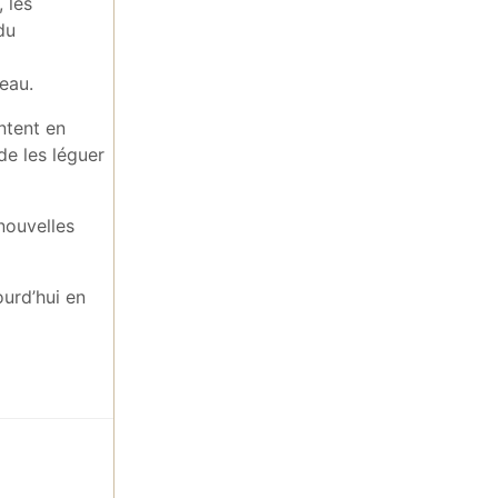
 les
du
eau.
ntent en
de les léguer
 nouvelles
ourd’hui en