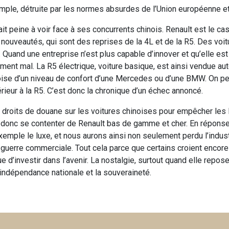
emple, détruite par les normes absurdes de l’Union européenne et
it peine à voir face à ses concurrents chinois. Renault est le ca
 nouveautés, qui sont des reprises de la 4L et de la R5. Des voi
. Quand une entreprise n’est plus capable d’innover et qu’elle est
aiment mal. La R5 électrique, voiture basique, est ainsi vendue au
noise d’un niveau de confort d’une Mercedes ou d’une BMW. On pe
rieur à la R5. C’est donc la chronique d’un échec annoncé.
 droits de douane sur les voitures chinoises pour empêcher les 
 donc se contenter de Renault bas de gamme et cher. En réponse,
emple le luxe, et nous aurons ainsi non seulement perdu l’indust
uerre commerciale. Tout cela parce que certains croient encore à
e d’investir dans l’avenir. La nostalgie, surtout quand elle repos
’indépendance nationale et la souveraineté.