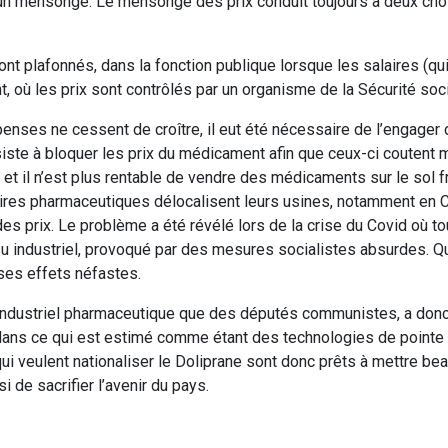
lle un mensonge. Le mensonge des prix conduit toujours à deux cho
nt plafonnés, dans la fonction publique lorsque les salaires (qui
, où les prix sont contrôlés par un organisme de la Sécurité soci
nses ne cessent de croître, il eut été nécessaire de l’engager
nsiste à bloquer les prix du médicament afin que ceux-ci coutent 
 et il n’est plus rentable de vendre des médicaments sur le sol f
toires pharmaceutiques délocalisent leurs usines, notamment en C
des prix. Le problème a été révélé lors de la crise du Covid où t
ssu industriel, provoqué par des mesures socialistes absurdes. Q
 ses effets néfastes.
é industriel pharmaceutique que des députés communistes, a don
 dans ce qui est estimé comme étant des technologies de pointe 
ux qui veulent nationaliser le Doliprane sont donc prêts à mettre b
i de sacrifier l’avenir du pays.