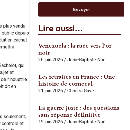
Envoyer
Lire aussi...
le plus vendu
 public depuis
duit en cachet
Venezuela : la ruée vers l’or
ermettra
noir
26 juin 2026
/
Jean-Baptiste Noé
Bachelot, qui
ujet et
Les retraites en France : Une
de l’industrie
histoire de cornecul
t dit en
21 juin 2026
/
Charles Gave
La guerre juste : des questions
sans réponse définitive
as seulement,
19 juin 2026
/
Jean-Baptiste Noé
t contrôlé et