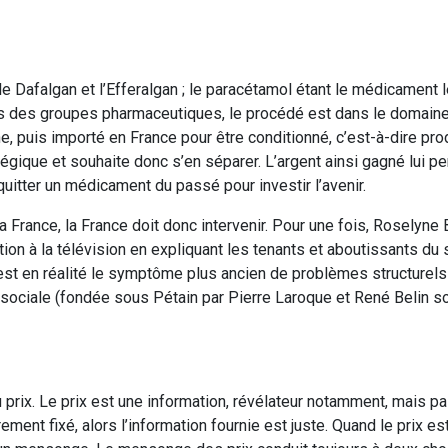
Dafalgan et l’Efferalgan ; le paracétamol étant le médicament 
rs des groupes pharmaceutiques, le procédé est dans le domaine
, puis importé en France pour être conditionné, c’est-à-dire pro
atégique et souhaite donc s’en séparer. L’argent ainsi gagné lui p
uitter un médicament du passé pour investir l’avenir.
a France, la France doit donc intervenir. Pour une fois, Roselyne 
ion à la télévision en expliquant les tenants et aboutissants du s
est en réalité le symptôme plus ancien de problèmes structurels 
sociale (fondée sous Pétain par Pierre Laroque et René Belin soi
u prix. Le prix est une information, révélateur notamment, mais p
ement fixé, alors l’information fournie est juste. Quand le prix es