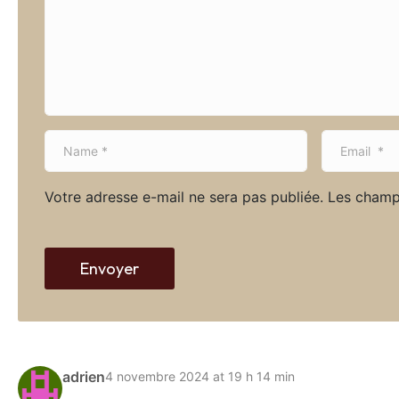
m
e
n
t
*
N
E
a
m
m
a
Votre adresse e-mail ne sera pas publiée.
Les champ
e
i
*
l
*
Envoyer
adrien
4 novembre 2024 at 19 h 14 min