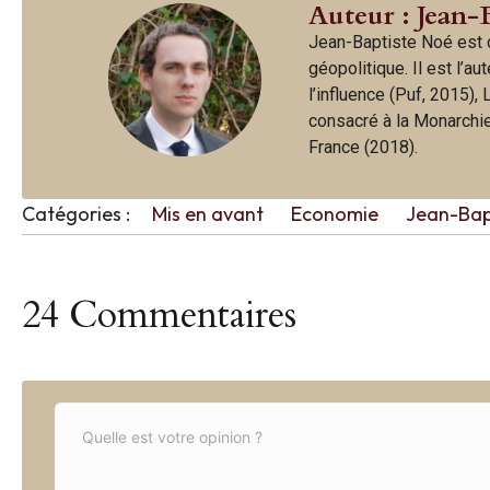
Auteur : Jean-
Jean-Baptiste Noé est d
géopolitique. Il est l’a
l’influence (Puf, 2015),
consacré à la Monarchie 
France (2018).
Catégories :
Mis en avant
Economie
Jean-Bap
24 Commentaires
C
o
m