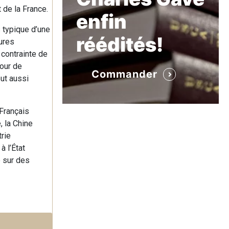
 de la France.
enfin
s typique d’une
réédités!
tures
 contrainte de
tour de
Commander
ut aussi
Français
 la Chine
rie
 l’État
e sur des