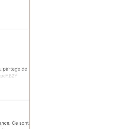
du partage de
0pcYB2Y
rance. Ce sont