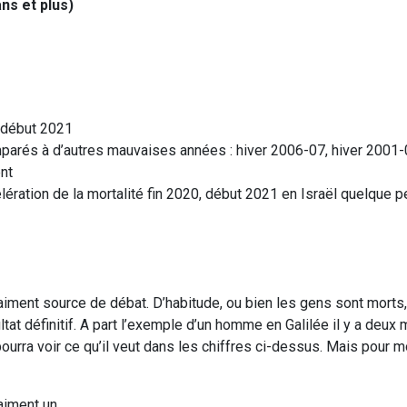
ns et plus)
n début 2021
parés à d’autres mauvaises années : hiver 2006-07, hiver 2001
ent
ration de la mortalité fin 2020, début 2021 en Israël quelque p
raiment source de débat. D’habitude, ou bien les gens sont morts,
ltat définitif. A part l’exemple d’un homme en Galilée il y a deux 
urra voir ce qu’il veut dans les chiffres ci-dessus. Mais pour mo
aiment un.