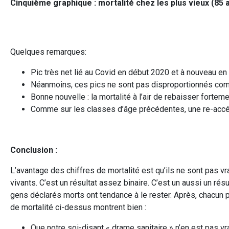
Cinquième graphique : mortalit
é
chez les plus vieux (85 a
Quelques remarques:
Pic très net lié au Covid en début 2020 et à nouveau e
Néanmoins, ces pics ne sont pas disproportionnés com
Bonne nouvelle : la mortalité à l’air de rebaisser fortem
Comme sur les classes d’âge précédentes, une re-accélé
Conclusion :
L’avantage des chiffres de mortalité est qu’ils ne sont pas v
vivants. C’est un résultat assez binaire. C’est un aussi un résu
gens déclarés morts ont tendance à le rester. Après, chacun po
de mortalité ci-dessus montrent bien :
Que notre soi-disant « drame sanitaire » n’en est pas vr