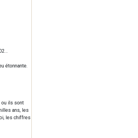
-02…
eu étonnante.
 ou ils sont
milles ans, les
i, les chiffres