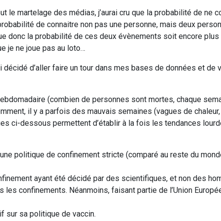
tout le martelage des médias, j’aurai cru que la probabilité de ne c
 probabilité de connaitre non pas une personne, mais deux perso
que donc la probabilité de ces deux évènements soit encore plus
ue je ne joue pas au loto…
ai décidé d’aller faire un tour dans mes bases de données et de v
té hebdomadaire (combien de personnes sont mortes, chaque sema
videmment, il y a parfois des mauvais semaines (vagues de chaleur,
 ci-dessous permettent d’établir à la fois les tendances lourd
i une politique de confinement stricte (comparé au reste du mond
onfinement ayant été décidé par des scientifiques, et non des h
ns les confinements. Néanmoins, faisant partie de l’Union Europé
f sur sa politique de vaccin.