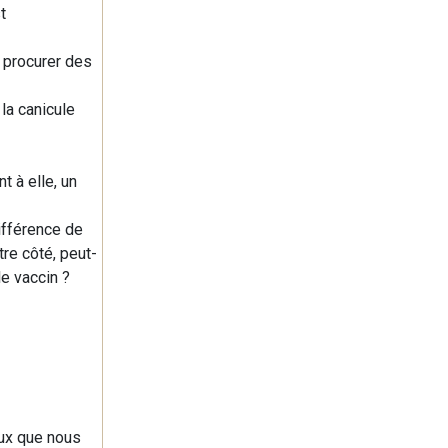
t
 procurer des
 la canicule
t à elle, un
différence de
tre côté, peut-
le vaccin ?
eux que nous