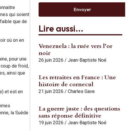
onnaitre
Envoyer
nnes qui soient
 faible que de
Lire aussi...
oir où on en
Venezuela : la ruée vers l’or
noir
ine, pour une
26 juin 2026
/
Jean-Baptiste Noé
 coup de froid,
es, ainsi que
Les retraites en France : Une
histoire de cornecul
21 juin 2026
/
Charles Gave
e) et est en
ommes
La guerre juste : des questions
enne, la Suède
sans réponse définitive
19 juin 2026
/
Jean-Baptiste Noé