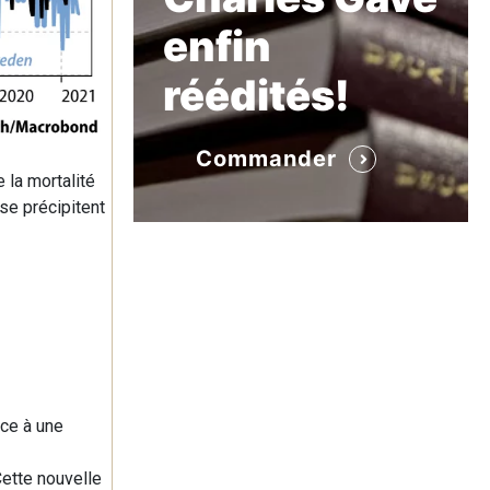
enfin
réédités!
Commander
 la mortalité
se précipitent
ace à une
Cette nouvelle