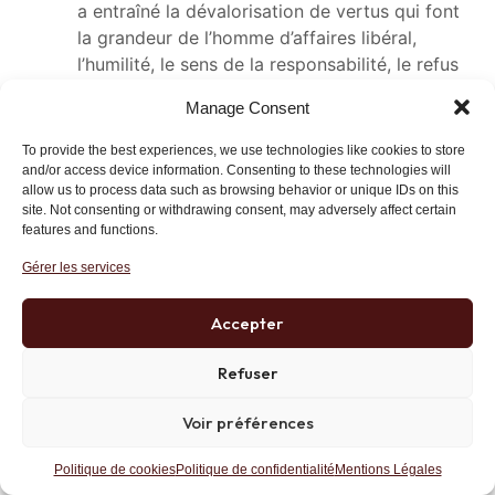
a entraîné la dévalorisation de vertus qui font
la grandeur de l’homme d’affaires libéral,
l’humilité, le sens de la responsabilité, le refus
de la jalousie. Aussi, cette arrogance
Manage Consent
intellectuelle très française, qui rend supérieur
un imbécile pérorant confusément sur des
To provide the best experiences, we use technologies like cookies to store
idées abstraites, au plus brillant ingénieur-
and/or access device information. Consenting to these technologies will
allow us to process data such as browsing behavior or unique IDs on this
entrepreneur. Et tant d’autres facteurs.
site. Not consenting or withdrawing consent, may adversely affect certain
features and functions.
Répondre
Lien
Gérer les services
Accepter
Lejeune
25 novembre 2024 at 15 h 47 min
Refuser
Bravo Mr Gave pour cette excellente analyse.
L’un des problèmes du monde c’est en 1845 on
Voir préférences
était 1milliard 800 millions sur Terre; En 1945
2.05 milliards et aujourd’hui 8.5 milliards. On
Politique de cookies
Politique de confidentialité
Mentions Légales
est au presque maxi de ce que la planète peut