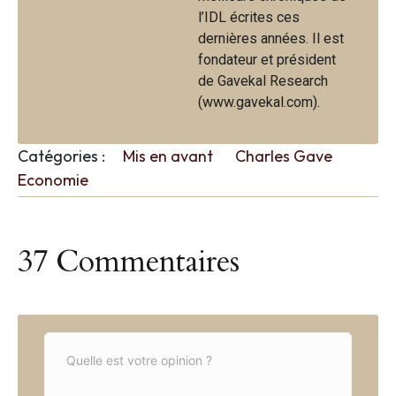
l’IDL écrites ces
dernières années. Il est
fondateur et président
de Gavekal Research
(www.gavekal.com).
Catégories :
Mis en avant
Charles Gave
Economie
37 Commentaires
C
o
m