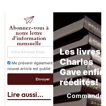
Abonnez-vous à
notre lettre
d’information
mensuelle
Les livres 
Charles
Me prévenir également dès qu’un
nouvel article est publié
Gave enfin
Envoyer
réédités!
Lire aussi...
Commande