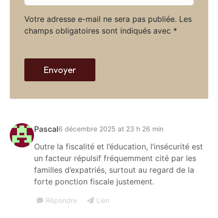
l
t
*
Votre adresse e-mail ne sera pas publiée.
Les
e
champs obligatoires sont indiqués avec
*
w
e
b
Envoyer
Pascal
6 décembre 2025 at 23 h 26 min
Outre la fiscalité et l’éducation, l’insécurité est
un facteur répulsif fréquemment cité par les
familles d’expatriés, surtout au regard de la
forte ponction fiscale justement.
Répondre
Lien