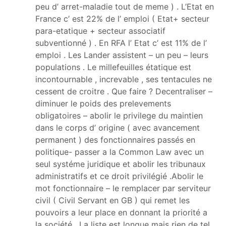
peu d’ arret-maladie tout de meme ) . L’Etat en
France c’ est 22% de l’ emploi ( Etat+ secteur
para-etatique + secteur associatif
subventionné ) . En RFA l’ Etat c’ est 11% de l’
emploi . Les Lander assistent – un peu – leurs
populations . Le millefeuilles étatique est
incontournable , increvable , ses tentacules ne
cessent de croitre . Que faire ? Decentraliser –
diminuer le poids des prelevements
obligatoires – abolir le privilege du maintien
dans le corps d’ origine ( avec avancement
permanent ) des fonctionnaires passés en
politique- passer a la Common Law avec un
seul systéme juridique et abolir les tribunaux
administratifs et ce droit privilégié .Abolir le
mot fonctionnaire – le remplacer par serviteur
civil ( Civil Servant en GB ) qui remet les
pouvoirs a leur place en donnant la priorité a
la société . La liste est longue mais rien de tel