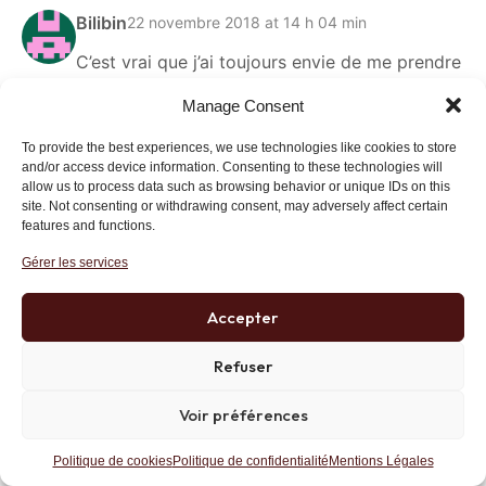
Bilibin
22 novembre 2018 at 14 h 04 min
C’est vrai que j’ai toujours envie de me prendre
la tête dans les mains quand j’entends des
Manage Consent
gens dire que s’il y a du chômage c’est parce
qu’il y a trop de libéralisme…
To provide the best experiences, we use technologies like cookies to store
and/or access device information. Consenting to these technologies will
Répondre
Lien
allow us to process data such as browsing behavior or unique IDs on this
site. Not consenting or withdrawing consent, may adversely affect certain
features and functions.
Gérer les services
Philosophe à mi-temps
22 novembre 2018 at 6 h 14 min
Accepter
Le coeur, c’est la responsabilité personnelle.
Refuser
C’est elle qui va jauger le bénéfice et le risque
de chaque décision, agir au risque de se
Voir préférences
tromper, se corriger, apprendre. Le libéralisme
classique c’est la préservation et bonification
Politique de cookies
Politique de confidentialité
Mentions Légales