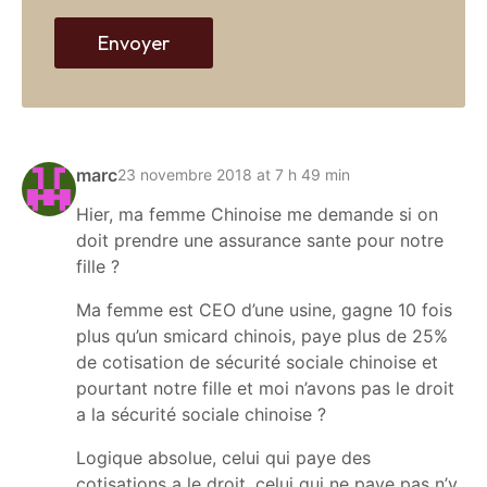
b
Envoyer
marc
23 novembre 2018 at 7 h 49 min
Hier, ma femme Chinoise me demande si on
doit prendre une assurance sante pour notre
fille ?
Ma femme est CEO d’une usine, gagne 10 fois
plus qu’un smicard chinois, paye plus de 25%
de cotisation de sécurité sociale chinoise et
pourtant notre fille et moi n’avons pas le droit
a la sécurité sociale chinoise ?
Logique absolue, celui qui paye des
cotisations a le droit, celui qui ne paye pas n’y