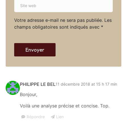
S
i
i
l
t
*
Votre adresse e-mail ne sera pas publiée.
Les
e
champs obligatoires sont indiqués avec
*
w
e
b
Envoyer
PHILIPPE LE BEL
11 décembre 2018 at 15 h 17 min
Bonjour,
Voilà une analyse précise et concise. Top.
Répondre
Lien