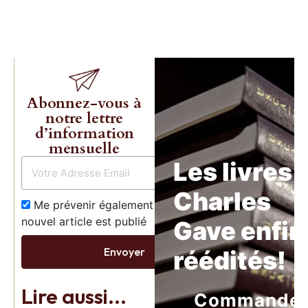
Abonnez-vous à
notre lettre
d’information
mensuelle
Les livres 
Charles
Me prévenir également dès qu’un
nouvel article est publié
Gave enfin
Envoyer
réédités!
Lire aussi...
Commande