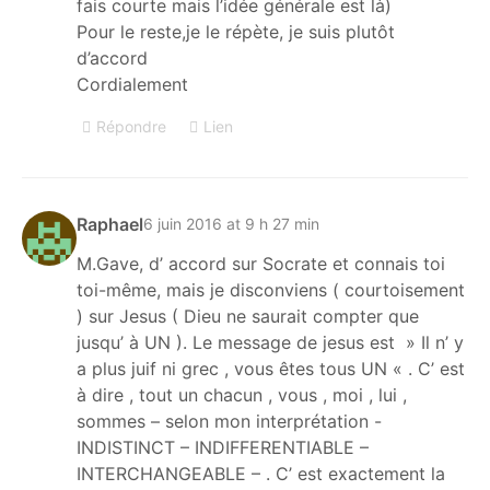
fais courte mais l’idée générale est là)
Pour le reste,je le répète, je suis plutôt
d’accord
Cordialement
Répondre
Lien
Raphael
6 juin 2016 at 9 h 27 min
M.Gave, d’ accord sur Socrate et connais toi
toi-même, mais je disconviens ( courtoisement
) sur Jesus ( Dieu ne saurait compter que
jusqu’ à UN ). Le message de jesus est » Il n’ y
a plus juif ni grec , vous êtes tous UN « . C’ est
à dire , tout un chacun , vous , moi , lui ,
sommes – selon mon interprétation -
INDISTINCT – INDIFFERENTIABLE –
INTERCHANGEABLE – . C’ est exactement la