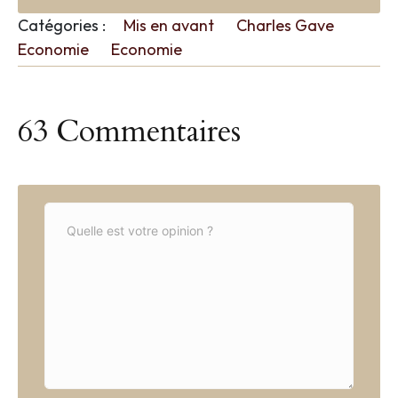
Catégories :
Mis en avant
Charles Gave
Economie
Economie
63 Commentaires
C
o
m
m
e
n
t
*