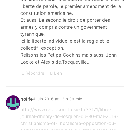
liberte de parole, le premier amendment de la
constitution americaine.
Et aussi Le second,le droit de porter des
armes y compris contre un government
tyrannique.
Ici la liberte individuelle est la regle et le
collectif l’exception.
Relisons les Petipa Cochins mais aussi John
Locke et Alexis de,Tocqueville..
Répondre
Lien
nolife
4 juin 2016 at 13 h 39 min
http://www.radiocourtoisie.fr/33171/libre-
journal-dhenry-de-lesquen-du-30-mai-2016-
christianisme-et-liberalisme-opposition-ou-