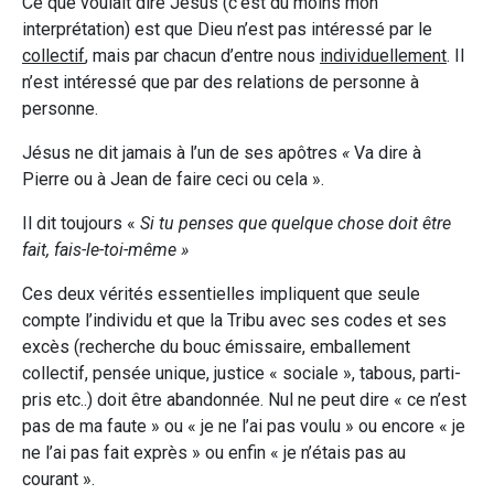
Ce que voulait dire Jésus (c’est du moins mon
interprétation) est que Dieu n’est pas intéressé par le
collectif
, mais par chacun d’entre nous
individuellement
. Il
n’est intéressé que par des relations de personne à
personne.
Jésus ne dit jamais à l’un de ses apôtres
«
Va dire à
Pierre ou à Jean de faire ceci ou cela
».
Il dit toujours «
Si tu penses que quelque chose doit être
fait, fais-le-toi-même »
Ces deux vérités essentielles impliquent que seule
compte l’individu et que la Tribu avec ses codes et ses
excès (recherche du bouc émissaire, emballement
collectif, pensée unique, justice « sociale », tabous, parti-
pris etc..) doit être abandonnée. Nul ne peut dire « ce n’est
pas de ma faute » ou « je ne l’ai pas voulu » ou encore « je
ne l’ai pas fait exprès » ou enfin « je n’étais pas au
courant ».