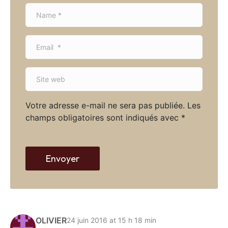
N
a
m
E
e
m
*
a
S
i
i
l
t
*
Votre adresse e-mail ne sera pas publiée.
Les
e
champs obligatoires sont indiqués avec
*
w
e
b
Envoyer
OLIVIER
24 juin 2016 at 15 h 18 min