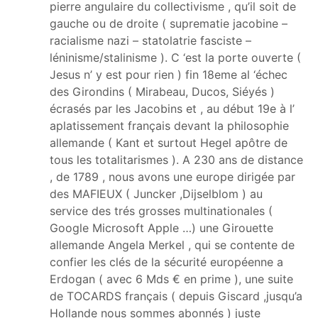
pierre angulaire du collectivisme , qu’il soit de
gauche ou de droite ( suprematie jacobine –
racialisme nazi – statolatrie fasciste –
léninisme/stalinisme ). C ‘est la porte ouverte (
Jesus n’ y est pour rien ) fin 18eme al ‘échec
des Girondins ( Mirabeau, Ducos, Siéyés )
écrasés par les Jacobins et , au début 19e à l’
aplatissement français devant la philosophie
allemande ( Kant et surtout Hegel apôtre de
tous les totalitarismes ). A 230 ans de distance
, de 1789 , nous avons une europe dirigée par
des MAFIEUX ( Juncker ,Dijselblom ) au
service des trés grosses multinationales (
Google Microsoft Apple …) une Girouette
allemande Angela Merkel , qui se contente de
confier les clés de la sécurité européenne a
Erdogan ( avec 6 Mds € en prime ), une suite
de TOCARDS français ( depuis Giscard ,jusqu’a
Hollande nous sommes abonnés ) juste