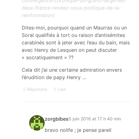
convergence-chronique-du-grand-large-les-
deux-france-rendez-vous-politique-de-la-
reinformation/
Dites-moi, pourquoi quand un Maurras ou un
Soral qualifiés à tort ou raison d’antisémites
carabinés sont à jeter avec l’eau du bain, mais
avec Henry de Lesquen on peut discuter
« socratiquement » ??
Cela dit j’ai une certaine admiration envers
l’érudition de papy Henry …
Répondre
Lien
zorgbibes
5 juin 2016 at 17 h 40 min
bravo nolife ; je pense pareil