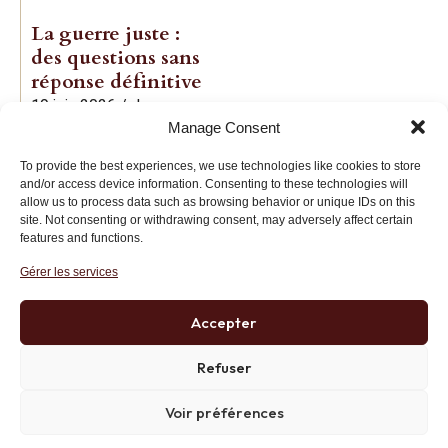
La guerre juste :
des questions sans
réponse définitive
19 juin 2026
/
Jean-
Manage Consent
Baptiste Noé
To provide the best experiences, we use technologies like cookies to store
and/or access device information. Consenting to these technologies will
allow us to process data such as browsing behavior or unique IDs on this
site. Not consenting or withdrawing consent, may adversely affect certain
features and functions.
Gérer les services
Institut des Libertés
27 bis rue Copernic, 75116, Paris
Accepter
+33 (0)1 71 20 45 39
Refuser
Voir préférences
Politique de confidentialité
RGPD
Mentions Légales