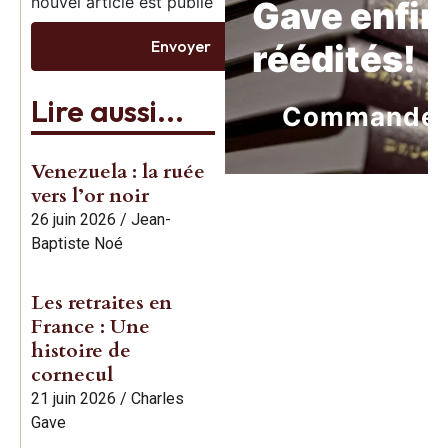
nouvel article est publié
Gave enfin
Envoyer
réédités!
Lire aussi...
Commande
Venezuela : la ruée
vers l’or noir
26 juin 2026
/
Jean-
Baptiste Noé
Les retraites en
France : Une
histoire de
cornecul
21 juin 2026
/
Charles
Gave