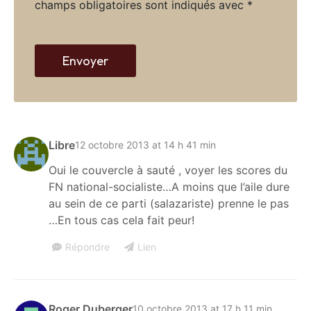
champs obligatoires sont indiqués avec
*
w
e
b
Envoyer
Libre
12 octobre 2013 at 14 h 41 min
Oui le couvercle à sauté , voyer les scores du
FN national-socialiste…A moins que l’aile dure
au sein de ce parti (salazariste) prenne le pas
…En tous cas cela fait peur!
Répondre
Lien
Roger Duberger
10 octobre 2013 at 17 h 11 min