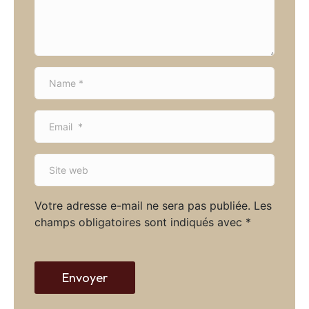
n
t
*
N
a
m
E
e
m
*
a
S
i
i
l
t
*
Votre adresse e-mail ne sera pas publiée.
Les
e
champs obligatoires sont indiqués avec
*
w
e
b
Envoyer