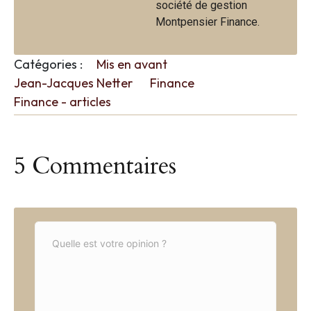
société de gestion
Montpensier Finance.
Catégories :
Mis en avant
Jean-Jacques Netter
Finance
Finance - articles
5 Commentaires
C
o
m
m
e