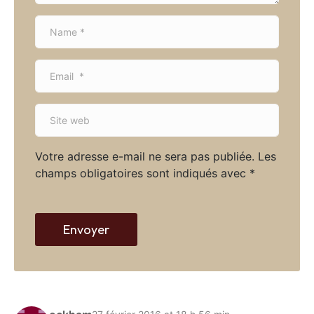
N
a
m
E
e
m
*
a
S
i
i
l
t
*
Votre adresse e-mail ne sera pas publiée.
Les
e
champs obligatoires sont indiqués avec
*
w
e
b
Envoyer