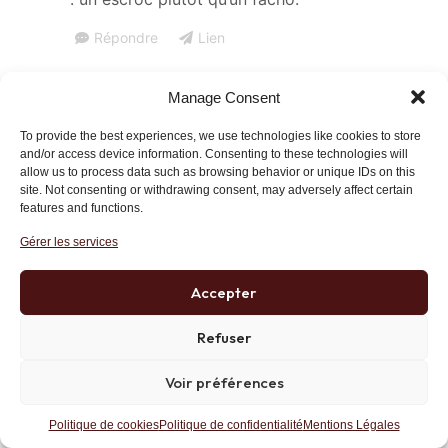
Répondre
Lien
Manage Consent
nolife
24 février 2016 at 12 h 24 min
To provide the best experiences, we use technologies like cookies to store
and/or access device information. Consenting to these technologies will
On a les élites qu’on mérite …
allow us to process data such as browsing behavior or unique IDs on this
site. Not consenting or withdrawing consent, may adversely affect certain
Bayrou vantant le modèle britannique
features and functions.
face à Zemmour, c’est fait recarder
Gérer les services
par ce dernier :
Accepter
– Cher Bayrou, en Angleterre, quand
un candidat perd les élections, il
Refuser
démissionne et on ne le revoit plus.
Voir préférences
La France, c’est la France,
notamment avec sa cohorte de
Politique de cookies
Politique de confidentialité
Mentions Légales
« grands commis d’Etat » qui se