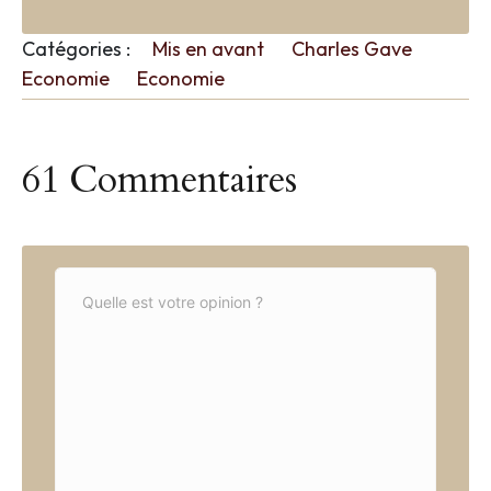
Catégories :
Mis en avant
Charles Gave
Economie
Economie
61 Commentaires
C
o
m
m
e
n
t
*