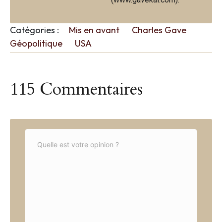
Catégories :
Mis en avant
Charles Gave
Géopolitique
USA
115 Commentaires
C
o
m
m
e
n
t
*