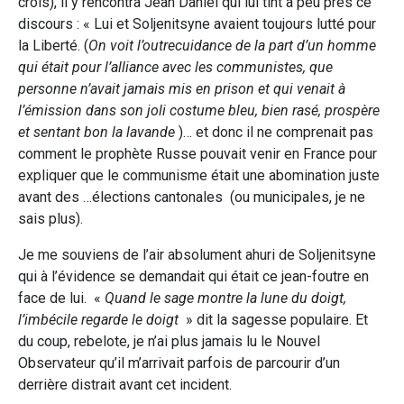
crois), il y rencontra Jean Daniel qui lui tint à peu prés ce
discours : « Lui et Soljenitsyne avaient toujours lutté pour
la Liberté. (
On voit l’outrecuidance de la part d’un homme
qui était pour l’alliance avec les communistes, que
personne n’avait jamais mis en prison et qui venait à
l’émission dans son joli costume bleu, bien rasé, prospère
et sentant bon la lavande
)… et donc il ne comprenait pas
comment le prophète Russe pouvait venir en France pour
expliquer que le communisme était une abomination juste
avant des …élections cantonales (ou municipales, je ne
sais plus).
Je me souviens de l’air absolument ahuri de Soljenitsyne
qui à l’évidence se demandait qui était ce jean-foutre en
face de lui. «
Quand le sage montre la lune du doigt,
l’imbécile regarde le doigt
» dit la sagesse populaire. Et
du coup, rebelote, je n’ai plus jamais lu le Nouvel
Observateur qu’il m’arrivait parfois de parcourir d’un
derrière distrait avant cet incident.