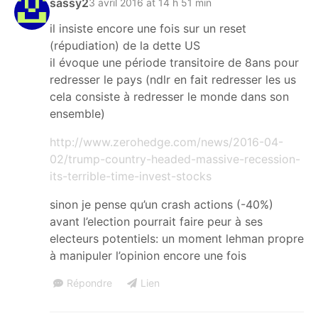
sassy2
3 avril 2016 at 14 h 51 min
il insiste encore une fois sur un reset
(répudiation) de la dette US
il évoque une période transitoire de 8ans pour
redresser le pays (ndlr en fait redresser les us
cela consiste à redresser le monde dans son
ensemble)
http://www.zerohedge.com/news/2016-04-
02/trump-country-headed-massive-recession-
its-terrible-time-invest-stocks
sinon je pense qu’un crash actions (-40%)
avant l’election pourrait faire peur à ses
electeurs potentiels: un moment lehman propre
à manipuler l’opinion encore une fois
Répondre
Lien