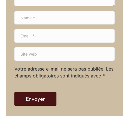
N
a
m
E
e
m
*
a
S
i
i
l
t
*
Votre adresse e-mail ne sera pas publiée.
Les
e
champs obligatoires sont indiqués avec
*
w
e
b
Envoyer