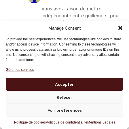
Vous avez raison de mettre
indépendante entre guillemets, pour
TV Libertés. Elle est indépendante de
Manage Consent
beaucoup de monde, mais pas de
Moscou.
To provide the best experiences, we use technologies like cookies to store
and/or access device information. Consenting to these technologies will
Le directeur d’antenne de TV
allow us to process data such as browsing behavior or unique IDs on this
Libertés est Gilles Arnaud, ancien
site. Not consenting or withdrawing consent, may adversely affect certain
features and functions.
conseiller régional Front national,
maintenant au Parti de la France de
Gérer les services
Carl Lang. Gilles Arnaud était le
directeur de Pro Russia TV, une autre
Accepter
télévision sur Internet qui s’est
arrêtée au moment où TV Libertés a
Refuser
été lancée.
Voir préférences
Pro Russia TV, dont la ligne éditoriale
est contenue dans le nom, avait un
Politique de cookies
Politique de confidentialité
Mentions Légales
logo aux couleurs du drapeau russe,