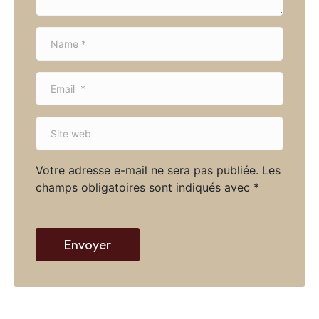
N
a
m
E
e
m
*
a
S
i
i
l
t
*
Votre adresse e-mail ne sera pas publiée.
Les
e
champs obligatoires sont indiqués avec
*
w
e
b
Envoyer