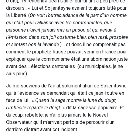
crois), il y rencontra Jean Daniel qui lui tint à peu prés ce
discours : « Lui et Soljenitsyne avaient toujours lutté pour
la Liberté. (
On voit l’outrecuidance de la part d’un homme
qui était pour l’alliance avec les communistes, que
personne n’avait jamais mis en prison et qui venait à
l’émission dans son joli costume bleu, bien rasé, prospère
et sentant bon la lavande
)… et donc il ne comprenait pas
comment le prophète Russe pouvait venir en France pour
expliquer que le communisme était une abomination juste
avant des …élections cantonales (ou municipales, je ne
sais plus).
Je me souviens de l’air absolument ahuri de Soljenitsyne
qui à l’évidence se demandait qui était ce jean-foutre en
face de lui. «
Quand le sage montre la lune du doigt,
l’imbécile regarde le doigt
» dit la sagesse populaire. Et
du coup, rebelote, je n’ai plus jamais lu le Nouvel
Observateur qu’il m’arrivait parfois de parcourir d’un
derrière distrait avant cet incident.