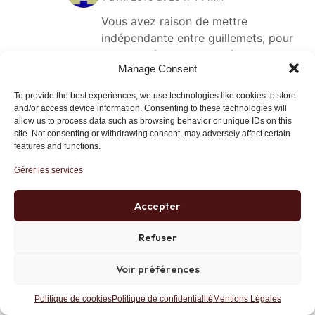
Vous avez raison de mettre
indépendante entre guillemets, pour
TV Libertés. Elle est indépendante de
Manage Consent
beaucoup de monde, mais pas de
Moscou.
To provide the best experiences, we use technologies like cookies to store
and/or access device information. Consenting to these technologies will
Le directeur d’antenne de TV
allow us to process data such as browsing behavior or unique IDs on this
Libertés est Gilles Arnaud, ancien
site. Not consenting or withdrawing consent, may adversely affect certain
features and functions.
conseiller régional Front national,
maintenant au Parti de la France de
Gérer les services
Carl Lang. Gilles Arnaud était le
directeur de Pro Russia TV, une autre
Accepter
télévision sur Internet qui s’est
arrêtée au moment où TV Libertés a
Refuser
été lancée.
Voir préférences
Pro Russia TV, dont la ligne éditoriale
est contenue dans le nom, avait un
Politique de cookies
Politique de confidentialité
Mentions Légales
logo aux couleurs du drapeau russe,