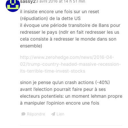
sassy2
3 avril 2016 at 14 h 51 min
il insiste encore une fois sur un reset
(répudiation) de la dette US
il évoque une période transitoire de 8ans pour
redresser le pays (ndlr en fait redresser les us
cela consiste à redresser le monde dans son
ensemble)
http://www.zerohedge.com/news/2016-04-
02/trump-country-headed-massive-recession-
its-terrible-time-invest-stocks
sinon je pense qu’un crash actions (-40%)
avant l’election pourrait faire peur à ses
electeurs potentiels: un moment lehman propre
à manipuler l’opinion encore une fois
Répondre
Lien