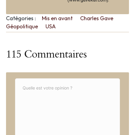
Catégories :
Mis en avant
Charles Gave
Géopolitique
USA
115 Commentaires
C
o
m
m
e
n
t
*