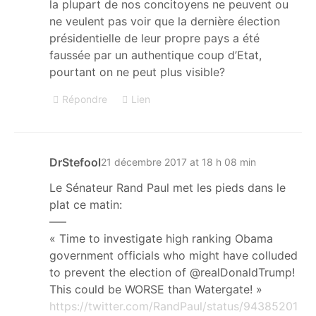
la plupart de nos concitoyens ne peuvent ou
ne veulent pas voir que la dernière élection
présidentielle de leur propre pays a été
faussée par un authentique coup d’Etat,
pourtant on ne peut plus visible?
Répondre
Lien
DrStefool
21 décembre 2017 at 18 h 08 min
Le Sénateur Rand Paul met les pieds dans le
plat ce matin:
—–
« Time to investigate high ranking Obama
government officials who might have colluded
to prevent the election of @realDonaldTrump!
This could be WORSE than Watergate! »
https://twitter.com/RandPaul/status/94385201