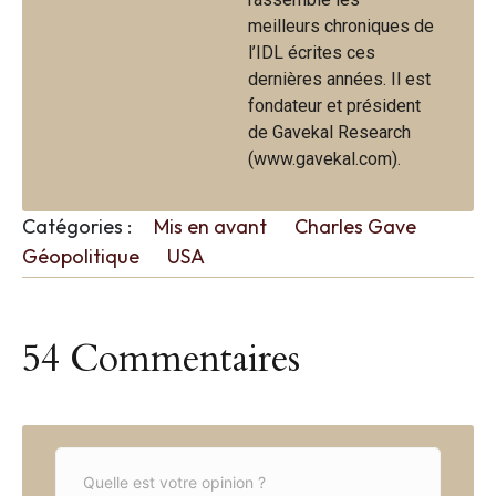
meilleurs chroniques de
l’IDL écrites ces
dernières années. Il est
fondateur et président
de Gavekal Research
(www.gavekal.com).
Catégories :
Mis en avant
Charles Gave
Géopolitique
USA
54 Commentaires
C
o