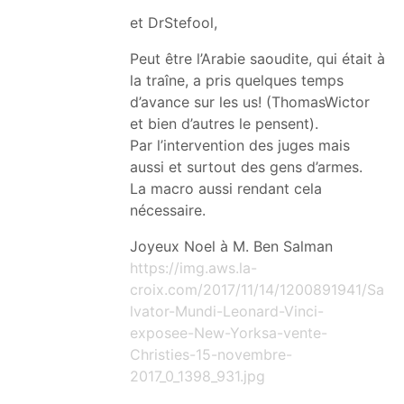
et DrStefool,
Peut être l’Arabie saoudite, qui était à
la traîne, a pris quelques temps
d’avance sur les us! (ThomasWictor
et bien d’autres le pensent).
Par l’intervention des juges mais
aussi et surtout des gens d’armes.
La macro aussi rendant cela
nécessaire.
Joyeux Noel à M. Ben Salman
https://img.aws.la-
croix.com/2017/11/14/1200891941/Sa
lvator-Mundi-Leonard-Vinci-
exposee-New-Yorksa-vente-
Christies-15-novembre-
2017_0_1398_931.jpg