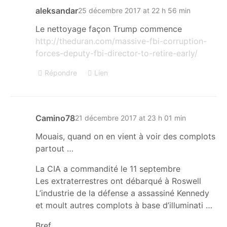
aleksandar
25 décembre 2017 at 22 h 56 min
Le nettoyage façon Trump commence
http://theduran.com/massive-fbi-corruption-
forces-deputy-fbi-director-to-retire-early/
Répondre
Lien
Camino78
21 décembre 2017 at 23 h 01 min
Mouais, quand on en vient à voir des complots
partout …
La CIA a commandité le 11 septembre
Les extraterrestres ont débarqué à Roswell
L’industrie de la défense a assassiné Kennedy
et moult autres complots à base d’illuminati …
Bref …