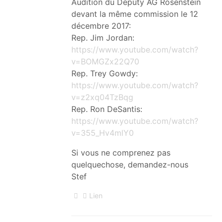
Audition du Deputy AG Rosenstein
devant la même commission le 12
décembre 2017:
Rep. Jim Jordan:
https://www.youtube.com/watch?
v=BOMGZx22Q70
Rep. Trey Gowdy:
https://www.youtube.com/watch?
v=z2xq04TzBqg
Rep. Ron DeSantis:
https://www.youtube.com/watch?
v=355_Hv4mlY0
Si vous ne comprenez pas
quelquechose, demandez-nous
Stef
Lien