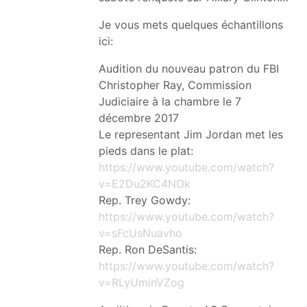
Je vous mets quelques échantillons
ici:
Audition du nouveau patron du FBI
Christopher Ray, Commission
Judiciaire à la chambre le 7
décembre 2017
Le representant Jim Jordan met les
pieds dans le plat:
https://www.youtube.com/watch?
v=E2Du2KC4NOk
Rep. Trey Gowdy:
https://www.youtube.com/watch?
v=sFcUsNuavho
Rep. Ron DeSantis:
https://www.youtube.com/watch?
v=RLyUminVZog