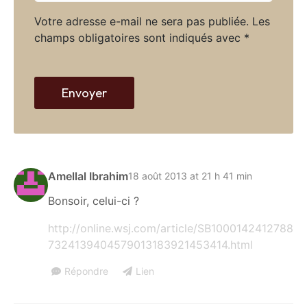
t
*
Votre adresse e-mail ne sera pas publiée.
Les
e
champs obligatoires sont indiqués avec
*
w
e
b
Envoyer
Amellal Ibrahim
18 août 2013 at 21 h 41 min
Bonsoir, celui-ci ?
http://online.wsj.com/article/SB1000142412788
7324139404579013183921453414.html
Répondre
Lien