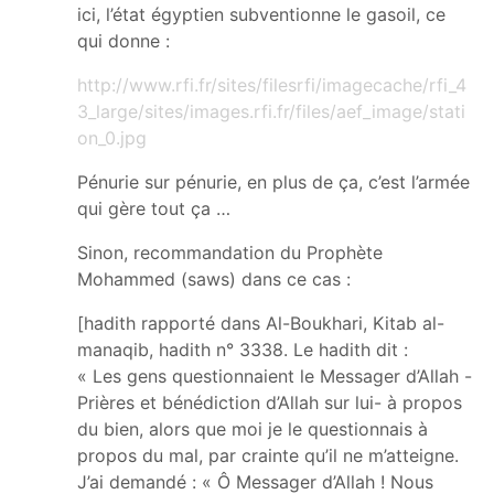
ici, l’état égyptien subventionne le gasoil, ce
qui donne :
http://www.rfi.fr/sites/filesrfi/imagecache/rfi_4
3_large/sites/images.rfi.fr/files/aef_image/stati
on_0.jpg
Pénurie sur pénurie, en plus de ça, c’est l’armée
qui gère tout ça …
Sinon, recommandation du Prophète
Mohammed (saws) dans ce cas :
[hadith rapporté dans Al-Boukhari, Kitab al-
manaqib, hadith n° 3338. Le hadith dit :
« Les gens questionnaient le Messager d’Allah -
Prières et bénédiction d’Allah sur lui- à propos
du bien, alors que moi je le questionnais à
propos du mal, par crainte qu’il ne m’atteigne.
J’ai demandé : « Ô Messager d’Allah ! Nous