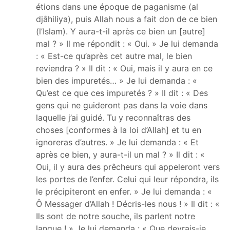
étions dans une époque de paganisme (al
djâhiliya), puis Allah nous a fait don de ce bien
(l’Islam). Y aura-t-il après ce bien un [autre]
mal ? » Il me répondit : « Oui. » Je lui demanda
: « Est-ce qu’après cet autre mal, le bien
reviendra ? » Il dit : « Oui, mais il y aura en ce
bien des impuretés… » Je lui demanda : «
Qu’est ce que ces impuretés ? » Il dit : « Des
gens qui ne guideront pas dans la voie dans
laquelle j’ai guidé. Tu y reconnaîtras des
choses [conformes à la loi d’Allah] et tu en
ignoreras d’autres. » Je lui demanda : « Et
après ce bien, y aura-t-il un mal ? » Il dit : «
Oui, il y aura des prêcheurs qui appeleront vers
les portes de l’enfer. Celui qui leur répondra, ils
le précipiteront en enfer. » Je lui demanda : «
Ô Messager d’Allah ! Décris-les nous ! » Il dit : «
Ils sont de notre souche, ils parlent notre
langue ! » Je lui demanda : « Que devrais-je