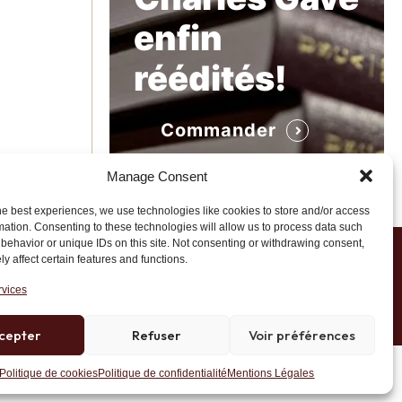
enfin
réédités!
Commander
Manage Consent
he best experiences, we use technologies like cookies to store and/or access
mation. Consenting to these technologies will allow us to process data such
behavior or unique IDs on this site. Not consenting or withdrawing consent,
y affect certain features and functions.
1 20 45 39
rvices
cepter
Refuser
Voir préférences
Site développé par AK Web Solutions
Politique de cookies
Politique de confidentialité
Mentions Légales