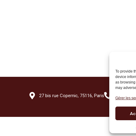
To provide t
device infor
as browsing 
may adversel
27 bis rue Copernic, 75116, Paris
+33 (0)1 7
Gérer les se
Ac