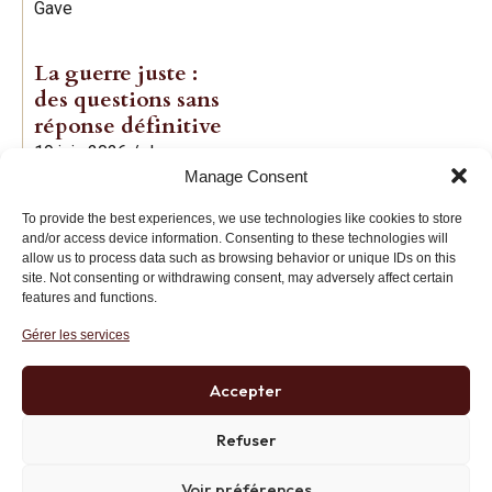
Gave
La guerre juste :
des questions sans
réponse définitive
19 juin 2026
/
Jean-
Manage Consent
Baptiste Noé
To provide the best experiences, we use technologies like cookies to store
and/or access device information. Consenting to these technologies will
allow us to process data such as browsing behavior or unique IDs on this
site. Not consenting or withdrawing consent, may adversely affect certain
features and functions.
Gérer les services
Institut des Libertés
27 bis rue Copernic, 75116, Paris
Accepter
+33 (0)1 71 20 45 39
Refuser
Voir préférences