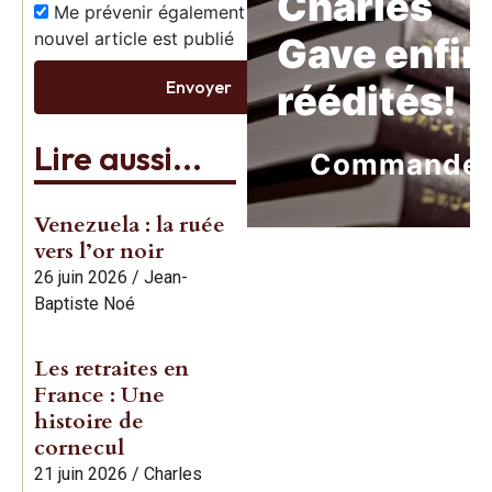
Charles
Me prévenir également dès qu’un
nouvel article est publié
Gave enfin
Envoyer
réédités!
Lire aussi...
Commande
Venezuela : la ruée
vers l’or noir
26 juin 2026
/
Jean-
Baptiste Noé
Les retraites en
France : Une
histoire de
cornecul
21 juin 2026
/
Charles