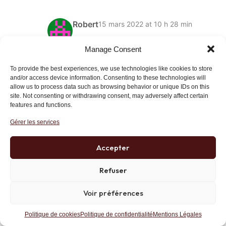
Robert
15 mars 2022 at 10 h 28 min
CHF.
Manage Consent
Lien
To provide the best experiences, we use technologies like cookies to store
and/or access device information. Consenting to these technologies will
allow us to process data such as browsing behavior or unique IDs on this
site. Not consenting or withdrawing consent, may adversely affect certain
features and functions.
Arthur
15 mars 2022 at 10 h 43 min
Gérer les services
Personnellement: USD, Gold,
Commodities (Petrole, Gaz, blé, …).
Accepter
Je pense aussi aller sur le Yuan mais
bon la Chine n’est pas très fiable
Refuser
Lien
Voir préférences
Politique de cookies
Politique de confidentialité
Mentions Légales
Robert
16 mars 2022 at 10 h 31 min