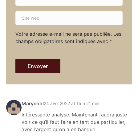
m
*
a
S
i
i
l
t
*
Votre adresse e-mail ne sera pas publiée.
Les
e
champs obligatoires sont indiqués avec
*
w
e
b
Envoyer
Marycool
24 avril 2022 at 15 h 21 min
Intéressante analyse. Maintenant faudra juste
voir ce qu’il faut faire en tant que particulier,
avec l’argent qu’on a en banque.