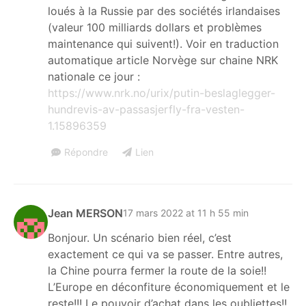
loués à la Russie par des sociétés irlandaises
(valeur 100 milliards dollars et problèmes
maintenance qui suivent!). Voir en traduction
automatique article Norvège sur chaine NRK
nationale ce jour :
https://www.nrk.no/urix/putin-beslaglegger-
hundrevis-av-passasjerfly-fra-vesten-
1.15896359
Répondre
Lien
Jean MERSON
17 mars 2022 at 11 h 55 min
Bonjour. Un scénario bien réel, c’est
exactement ce qui va se passer. Entre autres,
la Chine pourra fermer la route de la soie!!
L’Europe en déconfiture économiquement et le
reste!!! Le pouvoir d’achat dans les oubliettes!!