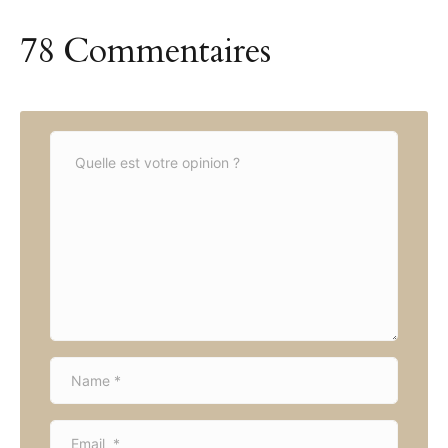
78 Commentaires
C
o
m
m
e
n
t
*
N
a
m
E
e