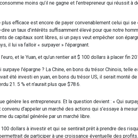
 consomme moins qu’il ne gagne et l’entrepreneur qui réussit à 
et le plus efficace est encore de payer convenablement celui qui se
t-à-dire un taux d’intérêts suffisamment élevé pour que notre hom
 de capitaux sont libres, si un pays veut empêcher son épargne
, il lui va falloir « surpayer » l’épargnant.
’euro, et le Yuan, et qu’un rentier ait $ 100 dollars à placer fin 20
qui surpaye l’épargne ? La Chine, en bons du trésor Chinois, telle e
 avait été investi en yuan, en bons du trésor US, il serait monté d
erdu 21. 5 % et n’aurait plus que $78.6.
ue génère les entrepreneurs. Et la question devient : « Qui surpa
est convenu d’appeler un marché des actions qui s’essaye à mesur
nome du capital générée par un marché libre.
00 dollars à investir et qui se sentirait prêt à prendre des risq
 permettrait de participer à une croissance éventuelle des profit