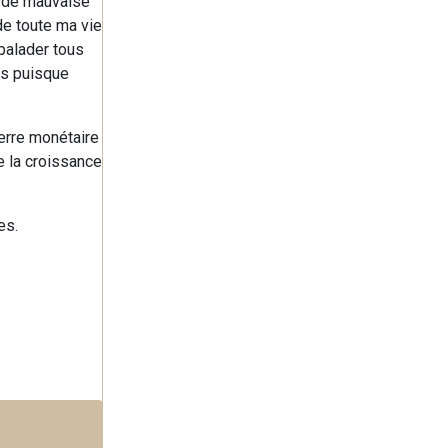
t de mauvaise
de toute ma vie
 balader tous
ns puisque
uerre monétaire
se la croissance
es.