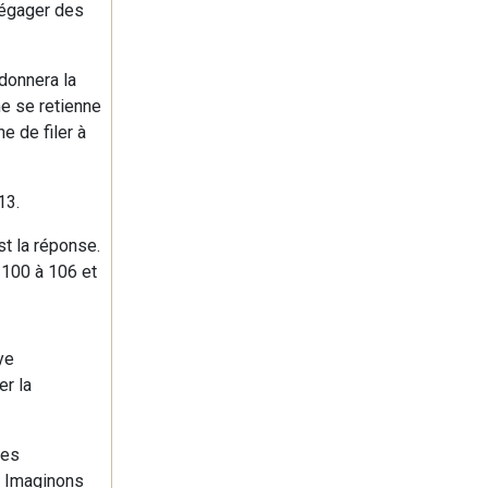
dégager des
 donnera la
me se retienne
 de filer à
13.
st la réponse.
e 100 à 106 et
ye
er la
ues
s. Imaginons