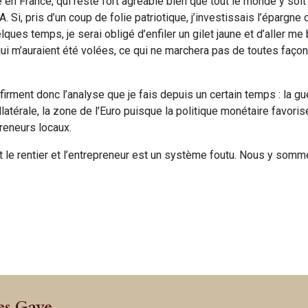
en France, qui reste fort agréable bien que tout le monde y soi
Si, pris d’un coup de folie patriotique, j’investissais l’épargne 
ques temps, je serai obligé d’enfiler un gilet jaune et d’aller me
 m’auraient été volées, ce qui ne marchera pas de toutes faço
nfirment donc l’analyse que je fais depuis un certain temps : la g
ollatérale, la zone de l’Euro puisque la politique monétaire favori
reneurs locaux.
 le rentier et l’entrepreneur est un système foutu. Nous y somm
es Gave