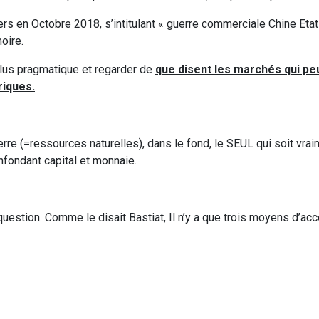
niers en Octobre 2018, s’intitulant « guerre commerciale Chine Etat
oire.
plus pragmatique et regarder de
que disent les marchés qui pe
riques.
terre (=ressources naturelles), dans le fond, le SEUL qui soit vrai
nfondant capital et monnaie.
 question. Comme le disait Bastiat, Il n’y a que trois moyens d’ac