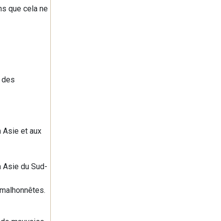
ans que cela ne
e des
n Asie et aux
en Asie du Sud-
t malhonnêtes.