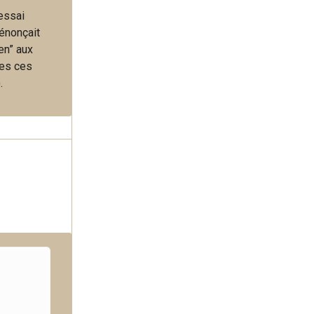
 essai
énonçait
en” aux
tes ces
.