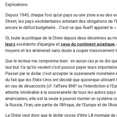
Explications.
Depuis 1945, chaque fois qu’un pays ou une zone a eu des ex
Street, les pays excédentaires achetant des obligations de l’Et
encore le déficit budgétaire… C’est ce que Rueff appelait le « 
Or, toute la politique de la Chine depuis deux décennies au m
leurs
excédents d’épargne et
ceux du continent asiatique
,
moyens et les amènerait sans doute à couper massivement le
Que le lecteur me comprenne bien : en aucun cas je ne dis qu
leur but. Ce qu’ils veulent c’est pouvoir payer leurs importatio
Passer par le dollar, c’est accepter la suzeraineté monétaire
du fait que les Etats-Unis ont décidé que quiconque utilisan
en cas de désaccords (cf. l’affaire BNP ou l’interdiction à l’
atteinte intolérable à la souveraineté de tous les autres pay
américaines, elle est la seule à pouvoir monter un système con
la Russie, l’Iran, une partie de l‘Afrique, de l’Europe et de l
La Chine veut donc que le dollar cesse d’être LA monnaie de 