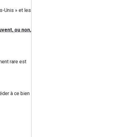
s-Unis » et les
uvent, ou non,
ment rare est
céder à ce bien