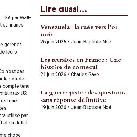
Lire aussi...
 USA par Wall-
t et finance
Venezuela : la ruée vers l’or
noir
26 juin 2026
/
Jean-Baptiste Noé
e gérer et
Les livres de
de leurs
Les retraites en France : Une
Charles Gave
histoire de cornecul
Ce n’est pas
enfin
21 juin 2026
/
Charles Gave
r le pétrole.
le compte tenu
réédités!
La guerre juste : des questions
 tribunaux US
sans réponse définitive
i est une
19 juin 2026
/
Jean-Baptiste Noé
tes
Commander
ra utilisé par
 et du dollar.
ême chose.