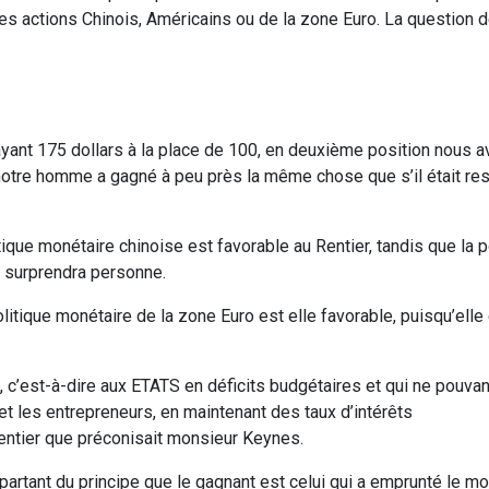
es actions Chinois, Américains ou de la zone Euro. La question de
yant 175 dollars à la place de 100, en deuxième position nous a
 notre homme a gagné à peu près la même chose que s’il était re
itique monétaire chinoise est favorable au Rentier, tandis que la p
e surprendra personne.
olitique monétaire de la zone Euro est elle favorable, puisqu’elle
, c’est-à-dire aux ETATS en déficits budgétaires et qui ne pouvan
t les entrepreneurs, en maintenant des taux d’intérêts
 rentier que préconisait monsieur Keynes.
partant du principe que le gagnant est celui qui a emprunté le moi