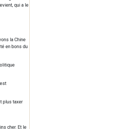
vient, qui a le
vons la Chine
sté en bons du
olitique
 est
t plus taxer
ns cher. Et le