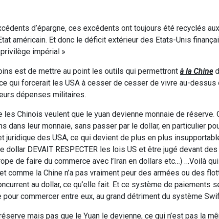
cédents d’épargne, ces excédents ont toujours été recyclés aux
at américain. Et donc le déficit extérieur des Etats-Unis finançai
privilège impérial »
oins est de mettre au point les outils qui permettront
à la Chine
d
 ce qui forcerait les USA à cesser de cesser de vivre au-dessus 
urs dépenses militaires.
e les Chinois veulent que le yuan devienne monnaie de réserve. 
ns dans leur monnaie, sans passer par le dollar, en particulier pou
 et juridique des USA, ce qui devient de plus en plus insupportab
t le dollar DEVAIT RESPECTER les lois US et être jugé devant des
Europe de faire du commerce avec l’Iran en dollars etc…) …Voilà qu
s et comme la Chine n’a pas vraiment peur des armées ou des flot
current au dollar, ce qu’elle fait. Et ce système de paiements se
’Asie pour commercer entre eux, au grand détriment du système Swift
réserve mais pas que le Yuan le devienne, ce qui n’est pas la m