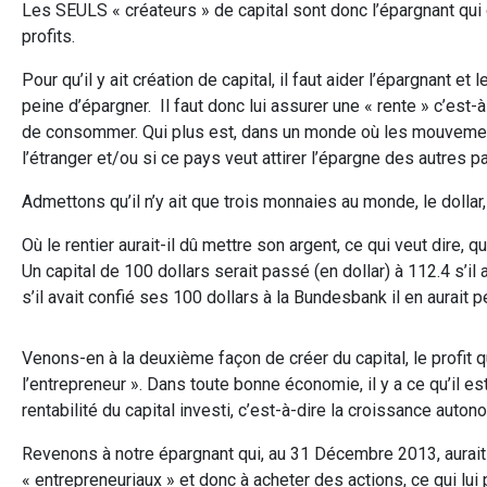
Les SEULS « créateurs » de capital sont donc l’épargnant qui
profits.
Pour qu’il y ait création de capital, il faut aider l’épargnant 
peine d’épargner. Il faut donc lui assurer une « rente » c’es
de consommer. Qui plus est, dans un monde où les mouvements
l’étranger et/ou si ce pays veut attirer l’épargne des autres pays
Admettons qu’il n’y ait que trois monnaies au monde, le dollar, l
Où le rentier aurait-il dû mettre son argent, ce qui veut dire, 
Un capital de 100 dollars serait passé (en dollar) à 112.4 s’il
s’il avait confié ses 100 dollars à la Bundesbank il en aurait p
Venons-en à la deuxième façon de créer du capital, le profit q
l’entrepreneur ». Dans toute bonne économie, il y a ce qu’il 
rentabilité du capital investi, c’est-à-dire la croissance auto
Revenons à notre épargnant qui, au 31 Décembre 2013, aurait 1
« entrepreneuriaux » et donc à acheter des actions, ce qui lui