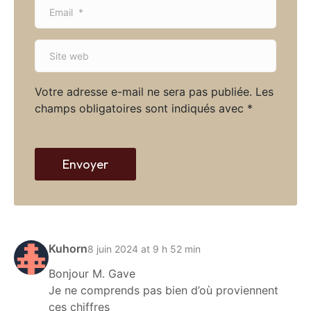
E
e
m
*
a
S
i
i
l
t
*
Votre adresse e-mail ne sera pas publiée.
Les
e
champs obligatoires sont indiqués avec
*
w
e
b
Envoyer
Kuhorn
8 juin 2024 at 9 h 52 min
Bonjour M. Gave
Je ne comprends pas bien d’où proviennent
ces chiffres