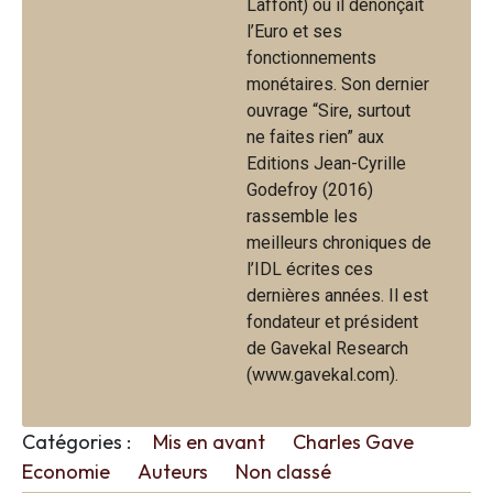
Laffont) où il dénonçait
l’Euro et ses
fonctionnements
monétaires. Son dernier
ouvrage “Sire, surtout
ne faites rien” aux
Editions Jean-Cyrille
Godefroy (2016)
rassemble les
meilleurs chroniques de
l’IDL écrites ces
dernières années. Il est
fondateur et président
de Gavekal Research
(www.gavekal.com).
Catégories :
Mis en avant
Charles Gave
Economie
Auteurs
Non classé