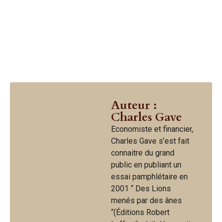
Auteur :
Charles Gave
Economiste et financier,
Charles Gave s’est fait
connaitre du grand
public en publiant un
essai pamphlétaire en
2001 “ Des Lions
menés par des ânes
“(Éditions Robert