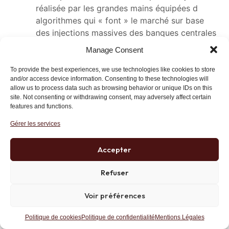
réalisée par les grandes mains équipées d
algorithmes qui « font » le marché sur base
des injections massives des banques centrales
??
Manage Consent
Qu’en sera-t -il demain, lorsque l’overdose sera
atteinte ?
To provide the best experiences, we use technologies like cookies to store
and/or access device information. Consenting to these technologies will
Certains et pas des moindres pensent à une
allow us to process data such as browsing behavior or unique IDs on this
chute de 50% dans ce cas quid de votre
site. Not consenting or withdrawing consent, may adversely affect certain
performance ? Heureusement vous avez de l’or
features and functions.
mais tout de même la perf. globale risque
Gérer les services
d’être négative. Votre réaction?
Accepter
Répondre
Lien
Refuser
Voir préférences
delatour
1 février 2024 at 14 h 45 min
Performance au 31 janvier 2024 : Portefeuille
Politique de cookies
Politique de confidentialité
Mentions Légales
IDL = +7,19% CAC = +1.51%