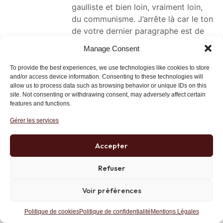
gaulliste et bien loin, vraiment loin,
du communisme. J’arrête là car le ton
de votre dernier paragraphe est de
nature à me chauffer la bile et à me
Manage Consent
porter à monter en gamme, si j’ose
dire.
To provide the best experiences, we use technologies like cookies to store
and/or access device information. Consenting to these technologies will
Salutations.
allow us to process data such as browsing behavior or unique IDs on this
site. Not consenting or withdrawing consent, may adversely affect certain
Lien
features and functions.
Gérer les services
Robert Marchenoir
Accepter
30 juin 2016 at 16 h 29 min
Refuser
Eh bien, maintenant, vous savez qui il
est, et vous avez les mêmes
Voir préférences
informations que moi. Elles sont
d’ailleurs sur la place publique.
Politique de cookies
Politique de confidentialité
Mentions Légales