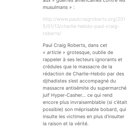
musulmans »
:
http://www.paulcraigroberts.org/201
5/01/13/charlie-hebdo-paul-craig-
roberts/
Paul Craig Roberts, dans cet
« article »
grotesque, oublie de
rappeler à ses lecteurs ignorants et
crédules que le massacre de la
rédaction de Charlie-Hebdo par des
djihadistes s’est accompagné du
massacre antisémite du supermarché
juif Hyper-Casher… ce qui rend
encore plus invraisemblable (si c’était
possible) son méprisable bobard, qui
insulte les victimes en plus d’insulter
la raison et la vérité.