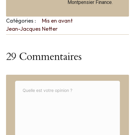
Montpensier Finance.
Catégories :
Mis en avant
Jean-Jacques Netter
29 Commentaires
C
o
m
m
e
n
t
*