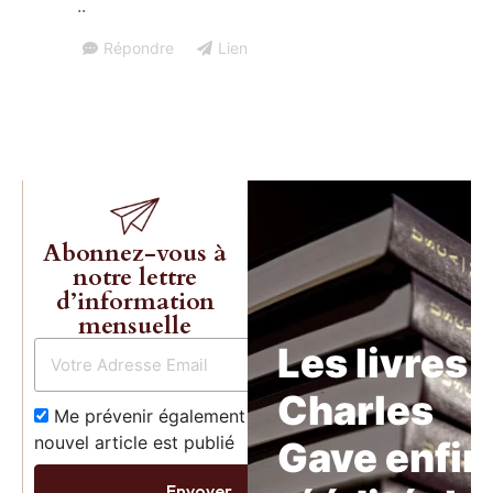
..
Répondre
Lien
Abonnez-vous à
notre lettre
d’information
mensuelle
Les livres 
Charles
Me prévenir également dès qu’un
nouvel article est publié
Gave enfin
Envoyer